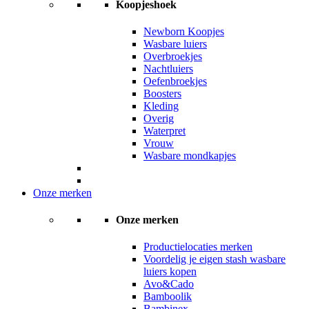
Koopjeshoek
Newborn Koopjes
Wasbare luiers
Overbroekjes
Nachtluiers
Oefenbroekjes
Boosters
Kleding
Overig
Waterpret
Vrouw
Wasbare mondkapjes
Onze merken
Onze merken
Productielocaties merken
Voordelig je eigen stash wasbare
luiers kopen
Avo&Cado
Bamboolik
Bambinex