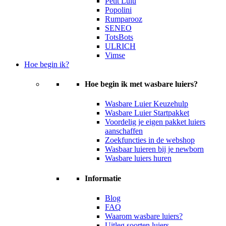
Petit Lulu
Popolini
Rumparooz
SENEO
TotsBots
ULRICH
Vimse
Hoe begin ik?
Hoe begin ik met wasbare luiers?
Wasbare Luier Keuzehulp
Wasbare Luier Startpakket
Voordelig je eigen pakket luiers
aanschaffen
Zoekfuncties in de webshop
Wasbaar luieren bij je newborn
Wasbare luiers huren
Informatie
Blog
FAQ
Waarom wasbare luiers?
Uitleg soorten luiers