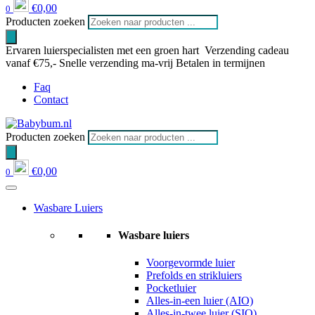
€
0,00
0
Producten zoeken
Ervaren luierspecialisten met een groen hart
Verzending cadeau
vanaf €75,-
Snelle verzending ma-vrij
Betalen in termijnen
Faq
Contact
Producten zoeken
€
0,00
0
Wasbare Luiers
Wasbare luiers
Voorgevormde luier
Prefolds en strikluiers
Pocketluier
Alles-in-een luier (AIO)
Alles-in-twee luier (SIO)