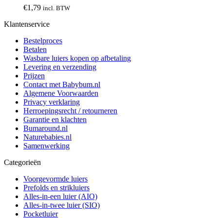
€
1,79
incl. BTW
Klantenservice
Bestelproces
Betalen
Wasbare luiers kopen op afbetaling
Levering en verzending
Prijzen
Contact met Babybum.nl
Algemene Voorwaarden
Privacy verklaring
Herroepingsrecht / retourneren
Garantie en klachten
Bumaround.nl
Naturebabies.nl
Samenwerking
Categorieën
Voorgevormde luiers
Prefolds en strikluiers
Alles-in-een luier (AIO)
Alles-in-twee luier (SIO)
Pocketluier