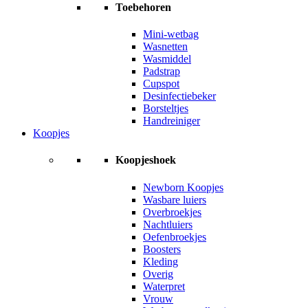
Toebehoren
Mini-wetbag
Wasnetten
Wasmiddel
Padstrap
Cupspot
Desinfectiebeker
Borsteltjes
Handreiniger
Koopjes
Koopjeshoek
Newborn Koopjes
Wasbare luiers
Overbroekjes
Nachtluiers
Oefenbroekjes
Boosters
Kleding
Overig
Waterpret
Vrouw