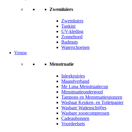
Zwemluiers
Zwemluiers
Tankini
UV-kleding
Zonnehoed
Badmuts
Waterschoenen
Vrouw
Menstruatie
Inlegkruisjes
Maandverband
Me Luna Menstruatiecup
Menstruatieondergoed
Tampons en Menstruatiesponzen
Wasbaar Keuken- en Toiletpapier
Wasbare Wattenschijfjes
Wasbare zoogcompressen
Cadeaubonnen
Voordeelsets