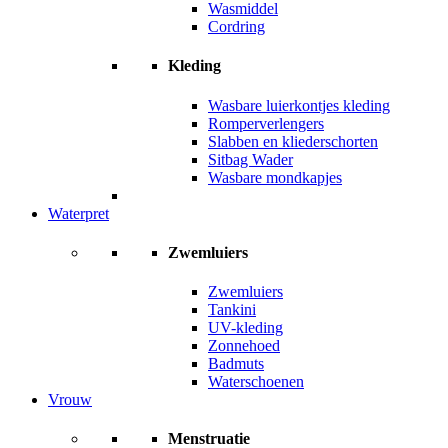
Wasmiddel
Cordring
Kleding
Wasbare luierkontjes kleding
Romperverlengers
Slabben en kliederschorten
Sitbag Wader
Wasbare mondkapjes
Waterpret
Zwemluiers
Zwemluiers
Tankini
UV-kleding
Zonnehoed
Badmuts
Waterschoenen
Vrouw
Menstruatie