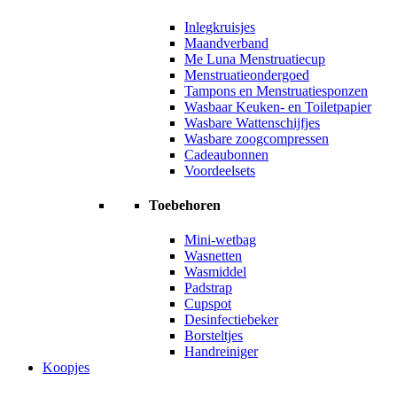
Inlegkruisjes
Maandverband
Me Luna Menstruatiecup
Menstruatieondergoed
Tampons en Menstruatiesponzen
Wasbaar Keuken- en Toiletpapier
Wasbare Wattenschijfjes
Wasbare zoogcompressen
Cadeaubonnen
Voordeelsets
Toebehoren
Mini-wetbag
Wasnetten
Wasmiddel
Padstrap
Cupspot
Desinfectiebeker
Borsteltjes
Handreiniger
Koopjes