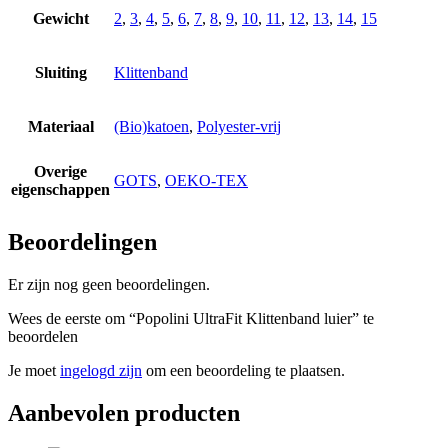
Gewicht
2
,
3
,
4
,
5
,
6
,
7
,
8
,
9
,
10
,
11
,
12
,
13
,
14
,
15
Sluiting
Klittenband
Materiaal
(Bio)katoen
,
Polyester-vrij
Overige
GOTS
,
OEKO-TEX
eigenschappen
Beoordelingen
Er zijn nog geen beoordelingen.
Wees de eerste om “Popolini UltraFit Klittenband luier” te
beoordelen
Je moet
ingelogd zijn
om een beoordeling te plaatsen.
Aanbevolen producten