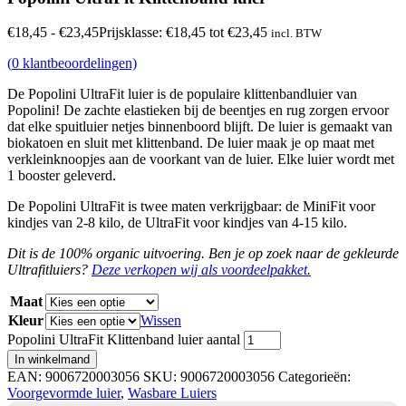
€
18,45
-
€
23,45
Prijsklasse: €18,45 tot €23,45
incl. BTW
(
0
klantbeoordelingen)
De Popolini UltraFit luier is de populaire klittenbandluier van
Popolini! De zachte elastieken bij de beentjes en rug zorgen ervoor
dat elke spuitluier netjes binnenboord blijft. De luier is gemaakt van
biokatoen en sluit met klittenband. De luier maak je op maat met
verkleinknoopjes aan de voorkant van de luier. Elke luier wordt met
1 booster geleverd.
De Popolini UltraFit is twee maten verkrijgbaar: de MiniFit voor
kindjes van 2-8 kilo, de UltraFit voor kindjes van 4-15 kilo.
Dit is de 100% organic uitvoering. Ben je op zoek naar de gekleurde
Ultrafitluiers?
Deze verkopen wij als voordeelpakket.
Maat
Kleur
Wissen
Popolini UltraFit Klittenband luier aantal
In winkelmand
EAN:
9006720003056
SKU:
9006720003056
Categorieën:
Voorgevormde luier
,
Wasbare Luiers