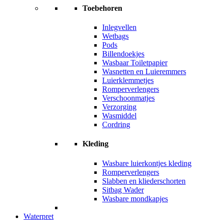
Toebehoren
Inlegvellen
Wetbags
Pods
Billendoekjes
Wasbaar Toiletpapier
Wasnetten en Luieremmers
Luierklemmetjes
Romperverlengers
Verschoonmatjes
Verzorging
Wasmiddel
Cordring
Kleding
Wasbare luierkontjes kleding
Romperverlengers
Slabben en kliederschorten
Sitbag Wader
Wasbare mondkapjes
Waterpret