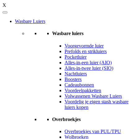
X
Wasbare Luiers
Wasbare luiers
Voorgevormde luier
Prefolds en strikluiers
Pocketluier
Alles-in-een luier (AIO)
Alles-in-twee luier (SIO)
Nachtluiers
Boosters
Cadeaubonnen
Voordeelpakketten
Volwassenen Wasbare Luiers
Voordelig je eigen stash wasbare
luiers kopen
Overbroekjes
Overbroekjes van PUL/TPU
Wolbroeken