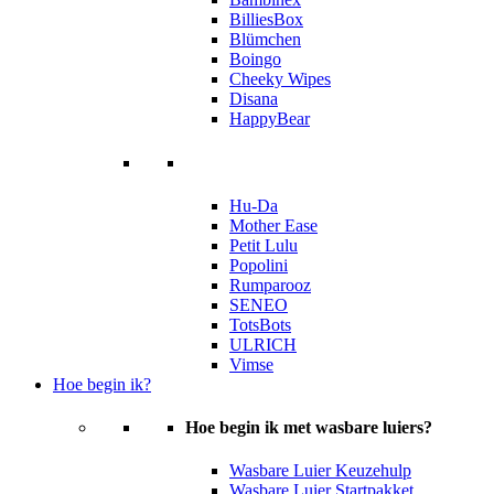
BilliesBox
Blümchen
Boingo
Cheeky Wipes
Disana
HappyBear
Hu-Da
Mother Ease
Petit Lulu
Popolini
Rumparooz
SENEO
TotsBots
ULRICH
Vimse
Hoe begin ik?
Hoe begin ik met wasbare luiers?
Wasbare Luier Keuzehulp
Wasbare Luier Startpakket