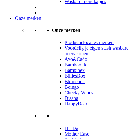
Wasbare mondkapjes
Onze merken
Onze merken
Productielocaties merken
Voordelig je eigen stash wasbare
luiers kopen
Avo&Cado
Bamboolik
Bambinex
BilliesBox
Blümchen
Boingo
Cheeky Wipes
Disana
HappyBear
Hu-Da
Mother Ease