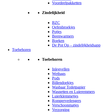
Voordeelpakketten
Zindelijkheid
BZC
Oefenbroekjes
Potjes
Beenwarmers
Boeken
De Pot Op – zindelijkheidsapp
Toebehoren
Toebehoren
Inlegvellen
Wetbags
Pods
Billendoekjes
Wasbaar Toiletpapier
Wasnetten en Luieremmers
Luierklemmetjes
Romperverlengers
Verschoonmatjes
Verzorging