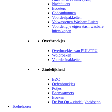
Nachtluiers
Boosters
Cadeaubonnen
Voordeelpakketten
Volwassenen Wasbare Luiers
Voordelig je eigen stash wasbare
luiers kopen
Overbroekjes
Overbroekjes van PUL/TPU
Wolbroeken
Voordeelpakketten
Zindelijkheid
BZC
Oefenbroekjes
Potjes
Beenwarmers
Boeken
De Pot Op – zindelijkheidsapp
Toebehoren