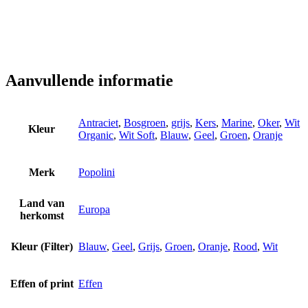
Aanvullende informatie
Antraciet
,
Bosgroen
,
grijs
,
Kers
,
Marine
,
Oker
,
Wit
Kleur
Organic
,
Wit Soft
,
Blauw
,
Geel
,
Groen
,
Oranje
Merk
Popolini
Land van
Europa
herkomst
Kleur (Filter)
Blauw
,
Geel
,
Grijs
,
Groen
,
Oranje
,
Rood
,
Wit
Effen of print
Effen