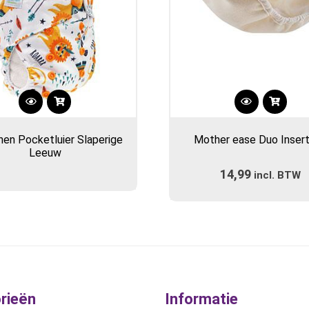
Dit
product
en Pocketluier Slaperige
Mother ease Duo Inser
heeft
Leeuw
meerdere
14,99
incl. BTW
variaties.
Deze
optie
kan
gekozen
worden
op
de
rieën
Informatie
productpa