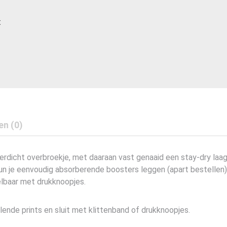
t
en (0)
dicht overbroekje, met daaraan vast genaaid een stay-dry laag. 
kun je eenvoudig absorberende boosters leggen (apart bestellen)
elbaar met drukknoopjes.
llende prints en sluit met klittenband of drukknoopjes.