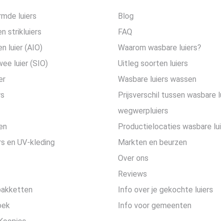
mde luiers
Blog
n strikluiers
FAQ
en luier (AIO)
Waarom wasbare luiers?
wee luier (SIO)
Uitleg soorten luiers
er
Wasbare luiers wassen
rs
Prijsverschil tussen wasbare l
wegwerpluiers
en
Productielocaties wasbare lu
s en UV-kleding
Markten en beurzen
Over ons
Reviews
pakketten
Info over je gekochte luiers
oek
Info voor gemeenten