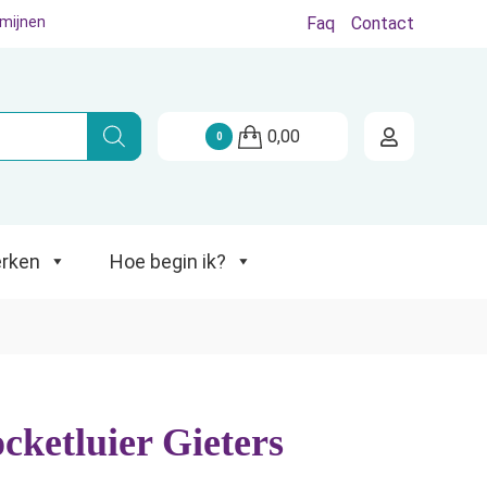
rmijnen
Faq
Contact
Hoe begin ik?
0,00
0
rken
Hoe begin ik?
ketluier Gieters