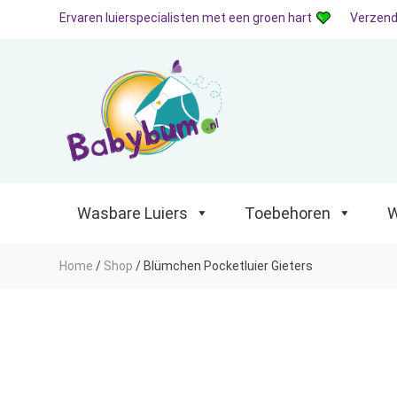
Ervaren luierspecialisten met een groen hart
Verzend
Wasbare Luiers
Toebehoren
Waterp
Wasbare Luiers
Toebehoren
W
Home
/
Shop
/
Blümchen Pocketluier Gieters