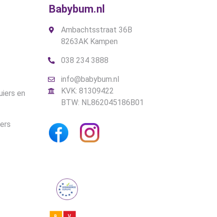
Babybum.nl
Ambachtsstraat 36B
8263AK Kampen
038 234 3888
info@babybum.nl
KVK: 81309422
uiers en
BTW: NL862045186B01
iers