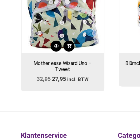
Dit
product
Mother ease Wizard Uno –
Blümch
heeft
Tweet
meerdere
32,95
Oorspronkelijke
27,95
Huidige
variaties.
incl. BTW
prijs
Deze
prijs
optie
was:
is:
kan
€32,95.
€27,95.
gekozen
worden
op
de
Klantenservice
Catego
productpagina