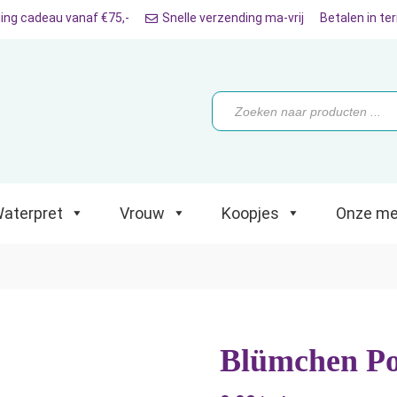
ing cadeau vanaf €75,-
Snelle verzending ma-vrij
Betalen in te
ret
Vrouw
Koopjes
Onze merken
Producten
zoeken
aterpret
Vrouw
Koopjes
Onze me
Blümchen Poc