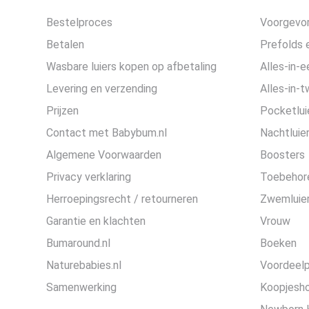
Bestelproces
Voorgevor
Betalen
Prefolds e
Wasbare luiers kopen op afbetaling
Alles-in-e
Levering en verzending
Alles-in-t
Prijzen
Pocketlui
Contact met Babybum.nl
Nachtluie
Algemene Voorwaarden
Boosters
Privacy verklaring
Toebehor
Herroepingsrecht / retourneren
Zwemluier
Garantie en klachten
Vrouw
Bumaround.nl
Boeken
Naturebabies.nl
Voordeel
Samenwerking
Koopjesh