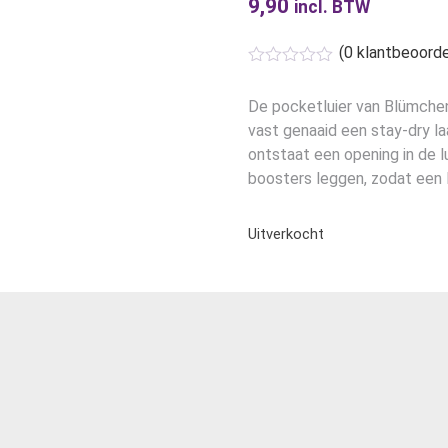
9,90
incl. BTW
(
0
klantbeoorde
De pocketluier van Blümchen
vast genaaid een stay-dry laa
ontstaat een opening in de l
boosters leggen, zodat een l
Uitverkocht