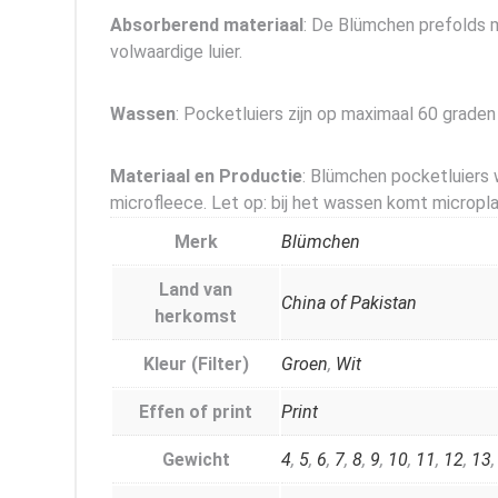
Absorberend materiaal
: De Blümchen prefolds m
volwaardige luier.
Wassen
: Pocketluiers zijn op maximaal 60 graden
Materiaal en Productie
: Blümchen pocketluiers
microfleece. Let op: bij het wassen komt micropla
Merk
Blümchen
Land van
China of Pakistan
herkomst
Kleur (Filter)
Groen
,
Wit
Effen of print
Print
Gewicht
4
,
5
,
6
,
7
,
8
,
9
,
10
,
11
,
12
,
13