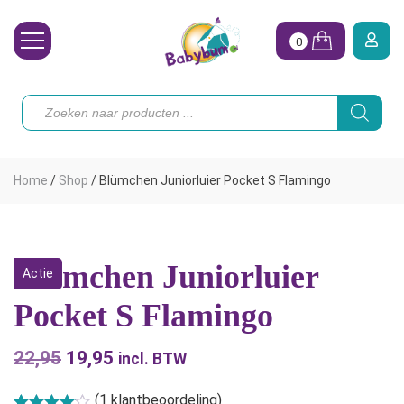
0
Wasbare Luiers
Producten
zoeken
Toebehoren
Waterpret
Home
/
Shop
/
Blümchen Juniorluier Pocket S Flamingo
Vrouw
Koopjes
Blümchen Juniorluier
Actie
Onze merken
Pocket S Flamingo
Hoe begin ik?
22,95
Oorspronkelijke
19,95
Huidige
incl. BTW
prijs
prijs
(
1
klantbeoordeling)