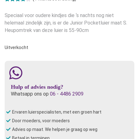
was:
is:
Gewaardeerd
1
4.00
op 5
€22,95.
€19,95.
Speciaal voor oudere kindjes die ‘s nachts nog niet
gebaseerd
op
klant
helemaal zindelijk zijn, is er de Junior Pocketluier maat S.
waardering
Heupomtrek van deze luier is 55-90cm
Uitverkocht
Hulp of advies nodig?
Whatsapp ons op
06 - 4486 2909
Ervaren luierspecialisten, met een groen hart
Door moeders, voor moeders
Advies op maat. We helpen je graag op weg
Betaal in termijnen