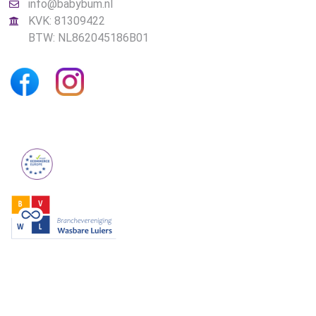
info@babybum.nl
KVK: 81309422
BTW: NL862045186B01