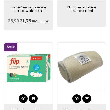
Charlie Banana Pocketluier
Blümchen Pocketluier
DeLuxe- Cloth Rocks
Gestreepte Eland
28,99
Oorspronkelijke
21,75
Huidige
incl. BTW
prijs
prijs
was:
is:
€28,99.
€21,75.
Actie
Dit
product