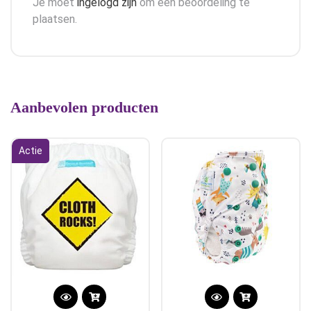
Je moet
ingelogd zijn
om een beoordeling te
plaatsen.
Aanbevolen producten
Actie