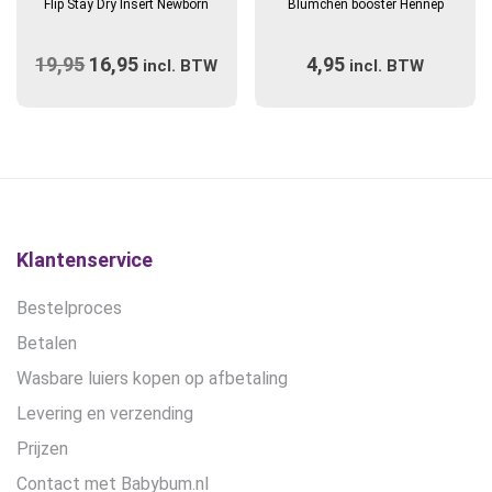
Flip Stay Dry Insert Newborn
Blümchen booster Hennep
heeft
meerdere
19,95
Oorspronkelijke
16,95
Huidige
4,95
variaties.
incl. BTW
incl. BTW
prijs
Deze
prijs
optie
was:
is:
kan
€19,95.
€16,95.
gekozen
worden
op
de
Klantenservice
productpagina
Bestelproces
Betalen
Wasbare luiers kopen op afbetaling
Levering en verzending
Prijzen
Contact met Babybum.nl