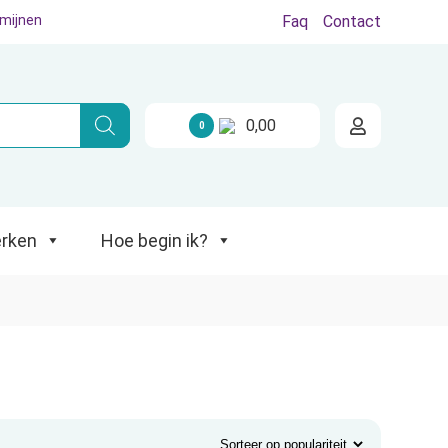
rmijnen
Faq
Contact
Hoe begin ik?
0,00
0
rken
Hoe begin ik?