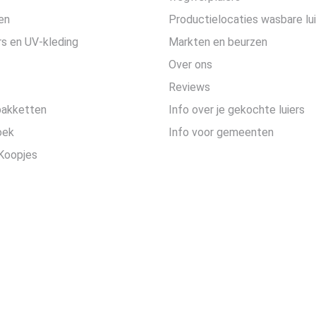
en
Productielocaties wasbare lu
s en UV-kleding
Markten en beurzen
Over ons
Reviews
pakketten
Info over je gekochte luiers
oek
Info voor gemeenten
Koopjes