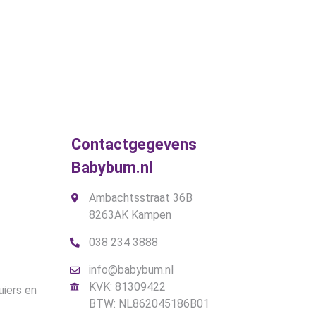
gekozen
worden
op
de
gina
productpagina
Contactgegevens
Babybum.nl
Ambachtsstraat 36B
8263AK Kampen
038 234 3888
info@babybum.nl
KVK: 81309422
uiers en
BTW: NL862045186B01