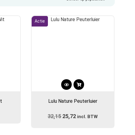
Actie
Dit
product
t
Lulu Nature Peuterluier
heeft
meerdere
32,15
Oorspronkelijke
25,72
Huidige
variaties.
incl. BTW
prijs
Deze
prijs
optie
was:
is: