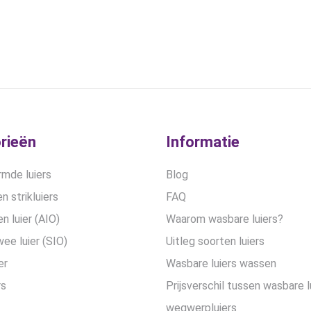
gekozen
worden
op
de
productpa
rieën
Informatie
mde luiers
Blog
n strikluiers
FAQ
en luier (AIO)
Waarom wasbare luiers?
wee luier (SIO)
Uitleg soorten luiers
er
Wasbare luiers wassen
rs
Prijsverschil tussen wasbare l
wegwerpluiers