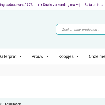
ing cadeau vanaf €75,-
Snelle verzending ma-vrij
Betalen in te
ret
Vrouw
Koopjes
Onze merken
Producten
zoeken
aterpret
Vrouw
Koopjes
Onze me
le 6 resultaten
Gesorteerd