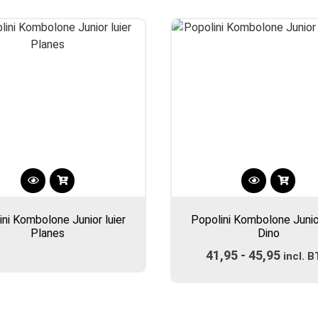
Dit
product
ini Kombolone Junior luier
Popolini Kombolone Junior
heeft
Planes
Dino
meerdere
41,95
-
45,95
Prijsk
variaties.
incl. 
Deze
€41,9
optie
tot
kan
€45,9