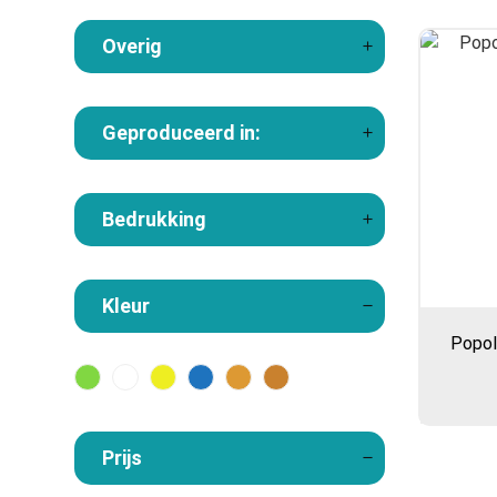
Overig
Geproduceerd in:
Bedrukking
Kleur
Popol
Prijs