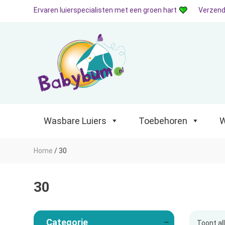
Ervaren luierspecialisten met een groen hart
Verzend
Wasbare Luiers
Toebehoren
Waterp
Wasbare Luiers
Toebehoren
W
Home
/
30
30
Categorie
Toont al