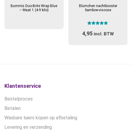
Bummis Duo-Brite Wrap Blue
Blumchen nachtbooster
– Maat 1 (4-9 kilo)
bamboe-viscose
Gewaardeerd
4,95
5.00
incl. BTW
uit 5
Klantenservice
Bestelproces
Betalen
Wasbare luiers kopen op afbetaling
Levering en verzending