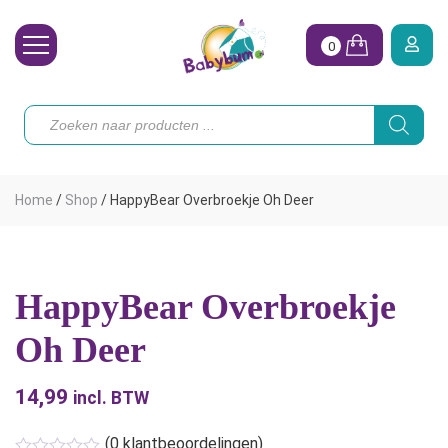
0
Wasbare Luiers
Producten
zoeken
Toebehoren
Waterpret
Home
/
Shop
/
HappyBear Overbroekje Oh Deer
Vrouw
Koopjes
HappyBear Overbroekje
Onze merken
Oh Deer
Hoe begin ik?
14,99
incl. BTW
(
0
klantbeoordelingen)