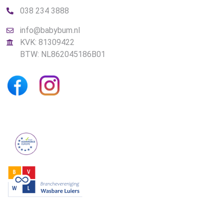
038 234 3888
info@babybum.nl
KVK: 81309422
BTW: NL862045186B01