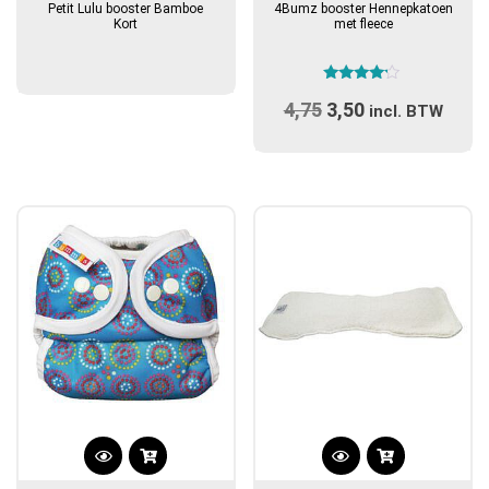
Petit Lulu booster Bamboe
4Bumz booster Hennepkatoen
Kort
met fleece
Gewaardeerd
4,75
Oorspronkelijke
3,50
Huidige
4.00
incl. BTW
uit 5
prijs
prijs
was:
is:
€4,75.
€3,50.