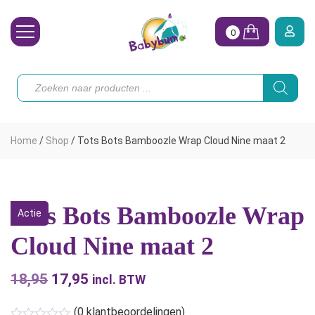
0
Wasbare Luiers
Producten
zoeken
Toebehoren
Waterpret
Home
/
Shop
/
Tots Bots Bamboozle Wrap Cloud Nine maat 2
Vrouw
Koopjes
Tots Bots Bamboozle Wrap
Actie
Onze merken
Cloud Nine maat 2
Hoe begin ik?
18,95
Oorspronkelijke
17,95
Huidige
incl. BTW
prijs
prijs
(
0
klantbeoordelingen)