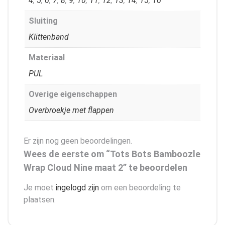
4
,
5
,
6
,
7
,
8
,
9
,
10
,
11
,
12
,
13
,
14
,
15
,
16
Sluiting
Klittenband
Materiaal
PUL
Overige eigenschappen
Overbroekje met flappen
Er zijn nog geen beoordelingen.
Wees de eerste om “Tots Bots Bamboozle
Wrap Cloud Nine maat 2” te beoordelen
Je moet
ingelogd zijn
om een beoordeling te
plaatsen.