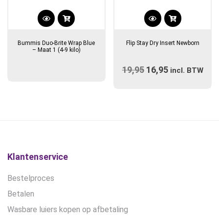
Dit
product
Bummis Duo-Brite Wrap Blue
Flip Stay Dry Insert Newborn
heeft
– Maat 1 (4-9 kilo)
meerdere
19,95
Oorspronkelijke
16,95
Huidige
variaties.
incl. BTW
prijs
Deze
prijs
optie
was:
is:
kan
€19,95.
€16,95.
gekozen
worden
op
de
Klantenservice
productpagina
Bestelproces
Betalen
Wasbare luiers kopen op afbetaling