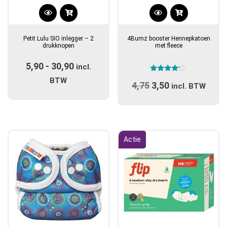
Dit
product
Petit Lulu SIO inlegger – 2
4Bumz booster Hennepkatoen
heeft
drukknopen
met fleece
meerdere
5,90
-
30,90
Prijsklasse:
variaties.
incl.
Gewaardeerd
Deze
€5,90
BTW
4,75
Oorspronkelijke
3,50
Huidige
4.00
incl. BTW
optie
uit 5
tot
prijs
prijs
kan
€30,90
was:
is:
gekozen
€4,75.
€3,50.
worden
op
Actie
de
productpagina