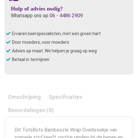
Maat
1
Hulp of advies nodig?
aantal
Whatsapp ons op
06 - 4486 2909
Ervaren luierspecialisten, met een groen hart
Door moeders, voor moeders
Advies op maat. We helpen je graag op weg
Betaal in termijnen
Omschrijving
Specificaties
Beoordelingen (0)
Dit TotsBots Bamboozle Wrap Overbroekje van
soepele stof heeft zachte randjes bij de benen en