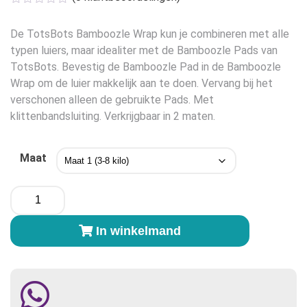
was:
is:
€18,95.
€17,95.
De TotsBots Bamboozle Wrap kun je combineren met alle
typen luiers, maar idealiter met de Bamboozle Pads van
TotsBots. Bevestig de Bamboozle Pad in de Bamboozle
Wrap om de luier makkelijk aan te doen. Vervang bij het
verschonen alleen de gebruikte Pads. Met
klittenbandsluiting. Verkrijgbaar in 2 maten.
Maat
Tots
Bots
Bamboozle
In winkelmand
Wrap
Bee
Kind
-