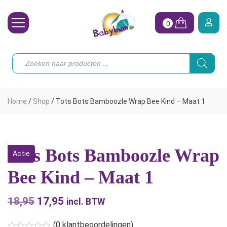
0
Wasbare Luiers
Producten
zoeken
Toebehoren
Waterpret
Home
/
Shop
/
Tots Bots Bamboozle Wrap Bee Kind – Maat 1
Vrouw
Koopjes
Tots Bots Bamboozle Wrap
Actie
Onze merken
Bee Kind – Maat 1
Hoe begin ik?
18,95
Oorspronkelijke
17,95
Huidige
incl. BTW
prijs
prijs
(
0
klantbeoordelingen)