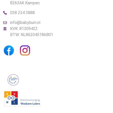
8263AK Kampen
038 234 3888
info@babybum.nl
KVK: 81309422
BTW: NL862045186B01