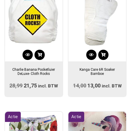
Dit
product
Charlie Banana Pocketluier
Kanga Care 6R Soaker
heeft
DeLuxe- Cloth Rocks
Bamboe
meerdere
28,99
Oorspronkelijke
21,75
Huidige
14,00
Oorspronkelijke
13,00
Huidige
incl. BTW
variaties.
incl. BTW
prijs
prijs
prijs
Deze
prijs
optie
was:
is:
was:
is:
kan
€28,99.
€21,75.
€14,00.
€13,00.
gekozen
Actie
Actie
worden
op