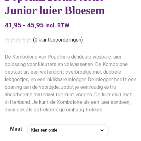
Junior luier Bloesem
41,95
-
45,95
Prijsklasse:
incl. BTW
€41,95
(
0
klantbeoordelingen)
tot
€45,95
De Kombolone van Popolini is de ideale wasbare luier
oplossing voor kleuters en volwassenen. De Kombolone
bestaat uit een waterdicht overbroekje met dubbele
lekgootjes, en een inklikbare inlegger. De inlegger heeft een
opening aan de voorzijde, zodat je eenvoudig extra
absorberend materiaal toe kunt voegen. De luier sluit met
klittenband. Je kunt de Kombolone als een luier aandoen,
maar ook als optrekbroekje omhoog trekken.
Maat