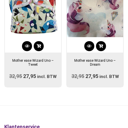
de
productpagina
Dit
Dit
product
product
Mother ease Wizard Uno –
Mother ease Wizard Uno –
heeft
heeft
Tweet
Dream
meerdere
meerdere
32,95
Oorspronkelijke
27,95
Huidige
32,95
Oorspronkelijke
27,95
Huidige
variaties.
incl. BTW
variaties.
incl. BTW
prijs
Deze
prijs
prijs
Deze
prijs
optie
optie
was:
is:
was:
is:
kan
kan
€32,95.
€27,95.
€32,95.
€27,95.
gekozen
gekozen
worden
worden
op
op
de
de
Klantenservice