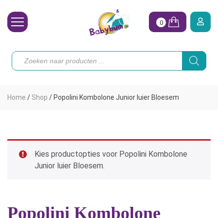
0
Wasbare Luiers
Producten
zoeken
Toebehoren
Waterpret
Home
/
Shop
/
Popolini Kombolone Junior luier Bloesem
Vrouw
Koopjes
Onze merken
Kies productopties voor Popolini Kombolone
Junior luier Bloesem.
Hoe begin ik?
Popolini Kombolone