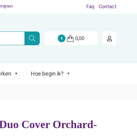
rmijnen
Faq
Contact
Hoe begin ik?
0,00
0
rken
Hoe begin ik?
 Duo Cover Orchard-