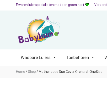
Ervaren luierspecialisten met een groen hart
Verzend
Wasbare Luiers
Toebehoren
Waterp
Wasbare Luiers
Toebehoren
W
Home
/
Shop
/
Mother ease Duo Cover Orchard- OneSize