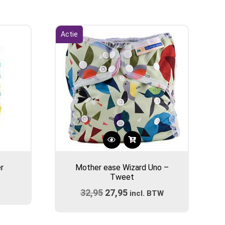
Actie
Dit
product
r
Mother ease Wizard Uno –
heeft
Tweet
meerdere
32,95
Oorspronkelijke
27,95
Huidige
variaties.
incl. BTW
prijs
Deze
prijs
optie
was:
is: