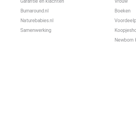
Garantie en klachten
Vrouw
Bumaround.nl
Boeken
Naturebabies.nl
Voordeel
Samenwerking
Koopjesh
Newborn 