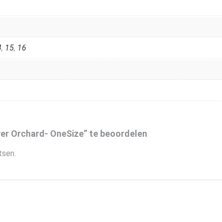
4
,
15
,
16
er Orchard- OneSize” te beoordelen
tsen.