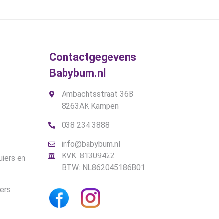
kan
€32,95.
€27,95.
gekozen
worden
op
de
Contactgegevens
productpagina
Babybum.nl
Ambachtsstraat 36B
8263AK Kampen
038 234 3888
info@babybum.nl
KVK: 81309422
uiers en
BTW: NL862045186B01
iers