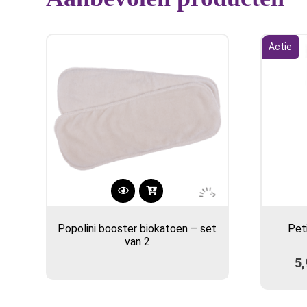
Actie
Popolini booster biokatoen – set
Peti
van 2
5,