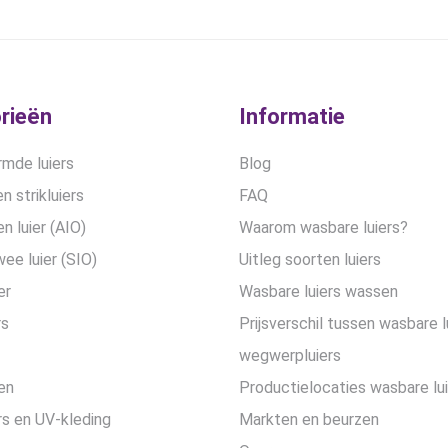
kan
€30,90
gekozen
worden
op
de
rieën
Informatie
productpagina
mde luiers
Blog
n strikluiers
FAQ
en luier (AIO)
Waarom wasbare luiers?
wee luier (SIO)
Uitleg soorten luiers
er
Wasbare luiers wassen
rs
Prijsverschil tussen wasbare l
wegwerpluiers
en
Productielocaties wasbare lu
s en UV-kleding
Markten en beurzen