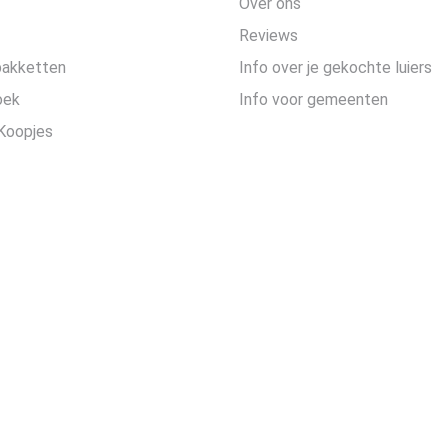
Over ons
Reviews
pakketten
Info over je gekochte luiers
oek
Info voor gemeenten
Koopjes