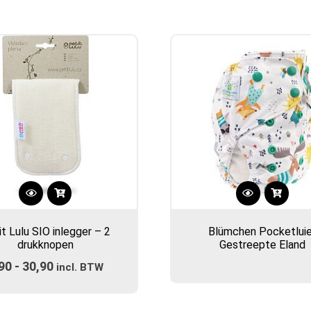
Dit
product
t Lulu SIO inlegger – 2
Blümchen Pocketluie
heeft
drukknopen
Gestreepte Eland
meerdere
90
-
30,90
Prijsklasse:
variaties.
incl. BTW
Deze
€5,90
optie
tot