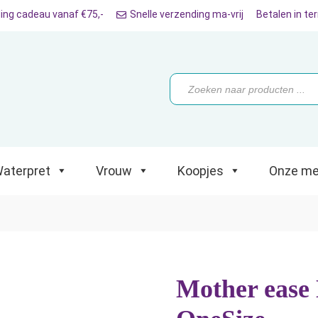
ing cadeau vanaf €75,-
Snelle verzending ma-vrij
Betalen in te
ret
Vrouw
Koopjes
Onze merken
Producten
zoeken
aterpret
Vrouw
Koopjes
Onze me
Mother ease