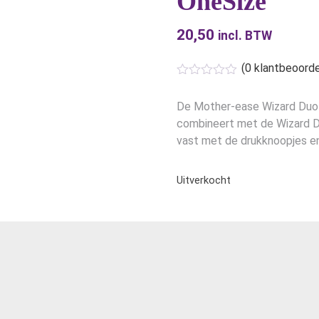
OneSize
20,50
incl. BTW
(
0
klantbeoorde
De Mother-ease Wizard Duo C
combineert met de Wizard Du
vast met de drukknoopjes en j
Uitverkocht