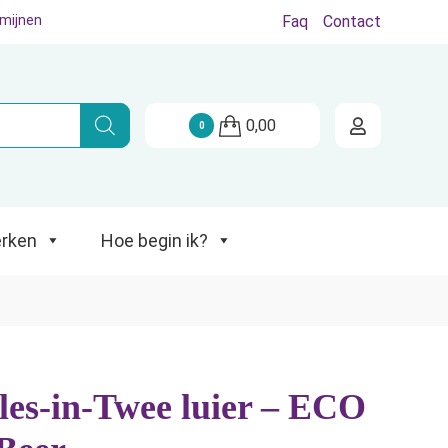
rmijnen
Faq
Contact
Hoe begin ik?
0,00
0
rken
Hoe begin ik?
es-in-Twee luier – ECO