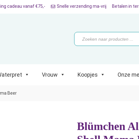
ing cadeau vanaf €75,-
Snelle verzending ma-vrij
Betalen in te
ret
Vrouw
Koopjes
Onze merken
Producten
zoeken
aterpret
Vrouw
Koopjes
Onze me
ama Beer
Blümchen All