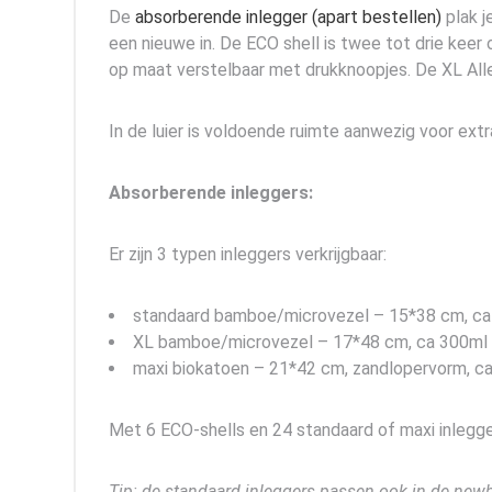
De
absorberende inlegger (apart bestellen)
plak j
een nieuwe in. De ECO shell is twee tot drie keer
op maat verstelbaar met drukknoopjes. De XL Alles-
In de luier is voldoende ruimte aanwezig voor ext
Absorberende inleggers:
Er zijn 3 typen inleggers verkrijgbaar:
standaard bamboe/microvezel – 15*38 cm, ca
XL bamboe/microvezel – 17*48 cm, ca 300ml 
maxi biokatoen – 21*42 cm, zandlopervorm, c
Met 6 ECO-shells en 24 standaard of maxi inlegger
Tip: de standaard inleggers passen ook in de newb