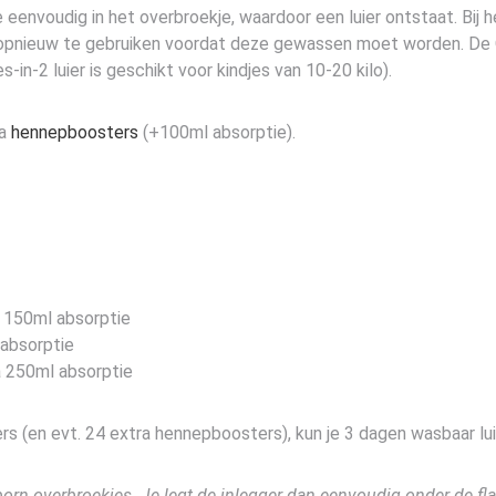
e eenvoudig in het overbroekje, waardoor een luier ontstaat. Bij h
 opnieuw te gebruiken voordat deze gewassen moet worden. De One
in-2 luier is geschikt voor kindjes van 10-20 kilo).
ra
hennepboosters
(+100ml absorptie).
 150ml absorptie
absorptie
a 250ml absorptie
s (en evt. 24 extra hennepboosters), kun je 3 dagen wasbaar lu
orn overbroekjes. Je legt de inlegger dan eenvoudig onder de fla