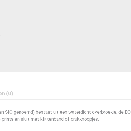
t
en (0)
hen SIO genoemd) bestaat uit een waterdicht overbroekje, de EC
de prints en sluit met klittenband of drukknoopjes.