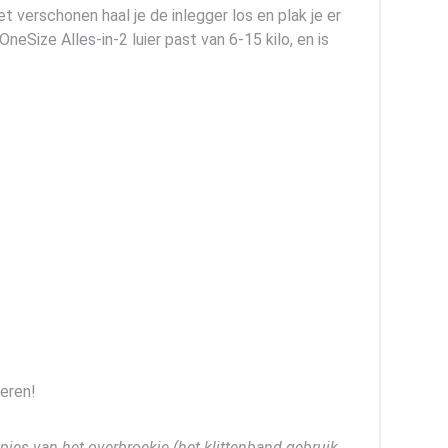
et verschonen haal je de inlegger los en plak je er
Size Alles-in-2 luier past van 6-15 kilo, en is
ieren!
pjes van het overbroekje (het klittenband gebruik