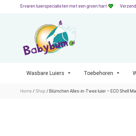
Ervaren luierspecialisten met een groen hart
Verzend
Wasbare Luiers
Toebehoren
Waterp
Wasbare Luiers
Toebehoren
W
Home
/
Shop
/
Blümchen Alles-in-Twee luier – ECO Shell M