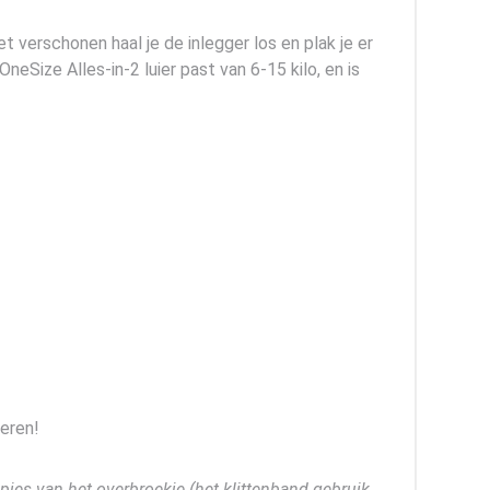
et verschonen haal je de inlegger los en plak je er
Size Alles-in-2 luier past van 6-15 kilo, en is
ieren!
pjes van het overbroekje (het klittenband gebruik