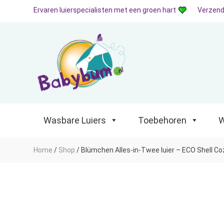
Ervaren luierspecialisten met een groen hart
Verzend
Wasbare Luiers
Toebehoren
Waterp
Wasbare Luiers
Toebehoren
W
Home
/
Shop
/
Blümchen Alles-in-Twee luier – ECO Shell Co