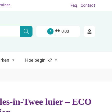
rmijnen
Faq
Contact
Hoe begin ik?
0,00
0
rken
Hoe begin ik?
es-in-Twee luier – ECO