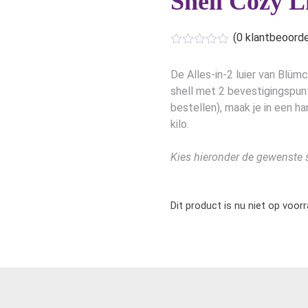
Shell Cozy L
(
0
klantbeoorde
De Alles-in-2 luier van Blü
shell met 2 bevestigingspunt
bestellen), maak je in een h
kilo.
Kies hieronder de gewenste s
Dit product is nu niet op voor