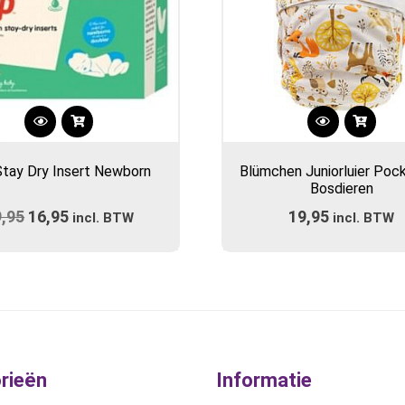
Dit
product
Stay Dry Insert Newborn
Blümchen Juniorluier Poc
heeft
Bosdieren
meerdere
9,95
Oorspronkelijke
16,95
Huidige
19,95
variaties.
incl. BTW
incl. BTW
prijs
Deze
prijs
optie
was:
is:
kan
€19,95.
€16,95.
gekozen
worden
op
de
rieën
Informatie
productpagina