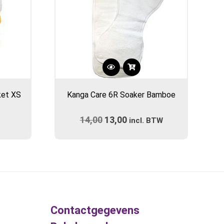
Dit
product
ket XS
Kanga Care 6R Soaker Bamboe
heeft
meerdere
14,00
Oorspronkelijke
13,00
Huidige
variaties.
incl. BTW
prijs
Deze
prijs
optie
was:
is:
kan
€14,00.
€13,00.
gekozen
worden
op
de
Contactgegevens
productpagina