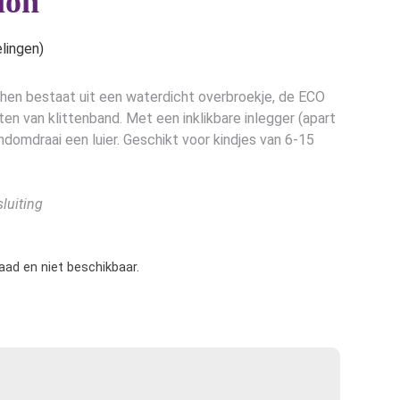
ion
lingen)
mchen bestaat uit een waterdicht overbroekje, de ECO
en van klittenband. Met een inklikbare inlegger (apart
andomdraai een luier. Geschikt voor kindjes van 6-15
luiting
raad en niet beschikbaar.