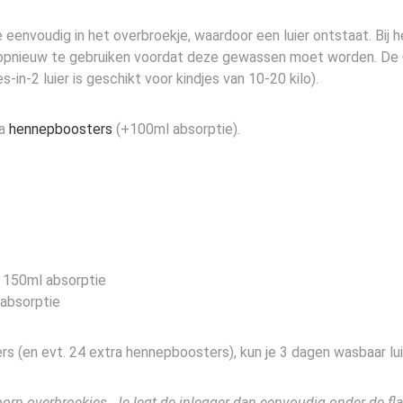
e eenvoudig in het overbroekje, waardoor een luier ontstaat. Bij h
 opnieuw te gebruiken voordat deze gewassen moet worden. De One
in-2 luier is geschikt voor kindjes van 10-20 kilo).
ra
hennepboosters
(+100ml absorptie).
 150ml absorptie
absorptie
s (en evt. 24 extra hennepboosters), kun je 3 dagen wasbaar lu
orn overbroekjes. Je legt de inlegger dan eenvoudig onder de fla