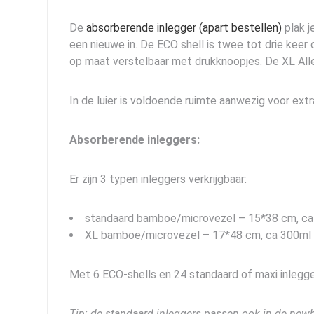
De
absorberende inlegger (apart bestellen)
plak j
een nieuwe in. De ECO shell is twee tot drie keer
op maat verstelbaar met drukknoopjes. De XL Alles-
In de luier is voldoende ruimte aanwezig voor ext
Absorberende inleggers:
Er zijn 3 typen inleggers verkrijgbaar:
standaard bamboe/microvezel – 15*38 cm, ca
XL bamboe/microvezel – 17*48 cm, ca 300ml 
Met 6 ECO-shells en 24 standaard of maxi inlegger
Tip: de standaard inleggers passen ook in de newb