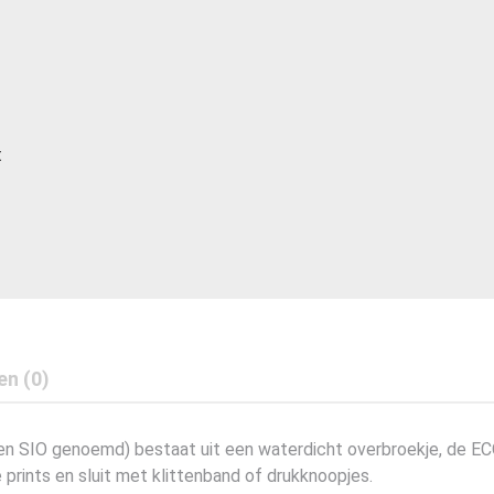
t
en (0)
hen SIO genoemd) bestaat uit een waterdicht overbroekje, de EC
de prints en sluit met klittenband of drukknoopjes.