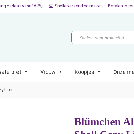
ing cadeau vanaf €75,-
Snelle verzending ma-vrij
Betalen in te
ret
Vrouw
Koopjes
Onze merken
Producten
zoeken
aterpret
Vrouw
Koopjes
Onze me
zy Lion
Blümchen All