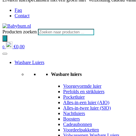
Faq
Contact
Producten zoeken
€
0,00
0
Wasbare Luiers
Wasbare luiers
Voorgevormde luier
Prefolds en strikluiers
Pocketluier
Alles-in-een luier (AIO)
Alles-in-twee luier (SIO)
Nachtluiers
Boosters
Cadeaubonnen
Voordeelpakketten
Volwassenen Wasbare Luiers