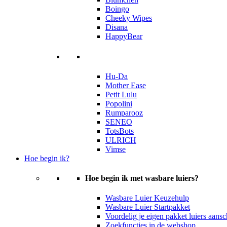
Boingo
Cheeky Wipes
Disana
HappyBear
Hu-Da
Mother Ease
Petit Lulu
Popolini
Rumparooz
SENEO
TotsBots
ULRICH
Vimse
Hoe begin ik?
Hoe begin ik met wasbare luiers?
Wasbare Luier Keuzehulp
Wasbare Luier Startpakket
Voordelig je eigen pakket luiers aans
Zoekfuncties in de webshop