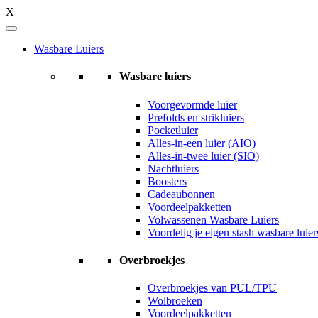
X
Wasbare Luiers
Wasbare luiers
Voorgevormde luier
Prefolds en strikluiers
Pocketluier
Alles-in-een luier (AIO)
Alles-in-twee luier (SIO)
Nachtluiers
Boosters
Cadeaubonnen
Voordeelpakketten
Volwassenen Wasbare Luiers
Voordelig je eigen stash wasbare luie
Overbroekjes
Overbroekjes van PUL/TPU
Wolbroeken
Voordeelpakketten