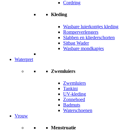
Cordring
Kleding
Wasbare luierkontjes kleding
Romperverlengers
Slabben en kliederschorten
Sitbag Wader
Wasbare mondkapjes
Waterpret
Zwemluiers
Zwemluiers
Tankini
UV-kleding
Zonnehoed
Badmuts
Waterschoenen
Vrouw
Menstruatie