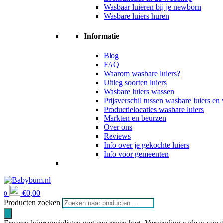
Wasbaar luieren bij je newborn
Wasbare luiers huren
Informatie
Blog
FAQ
Waarom wasbare luiers?
Uitleg soorten luiers
Wasbare luiers wassen
Prijsverschil tussen wasbare luiers e
Productielocaties wasbare luiers
Markten en beurzen
Over ons
Reviews
Info over je gekochte luiers
Info voor gemeenten
€
0,00
0
Producten zoeken
Ervaren luierspecialisten met een groen hart
Verzending cadeau vanaf