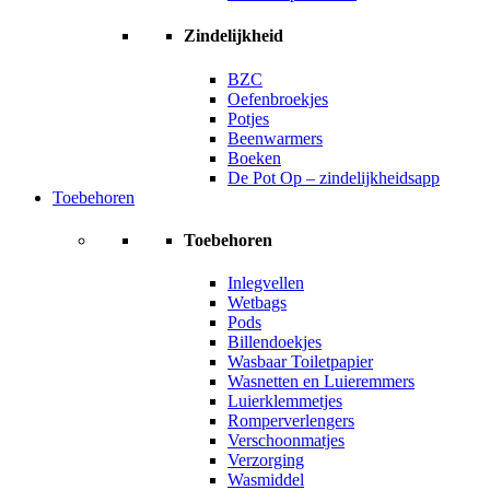
Zindelijkheid
BZC
Oefenbroekjes
Potjes
Beenwarmers
Boeken
De Pot Op – zindelijkheidsapp
Toebehoren
Toebehoren
Inlegvellen
Wetbags
Pods
Billendoekjes
Wasbaar Toiletpapier
Wasnetten en Luieremmers
Luierklemmetjes
Romperverlengers
Verschoonmatjes
Verzorging
Wasmiddel