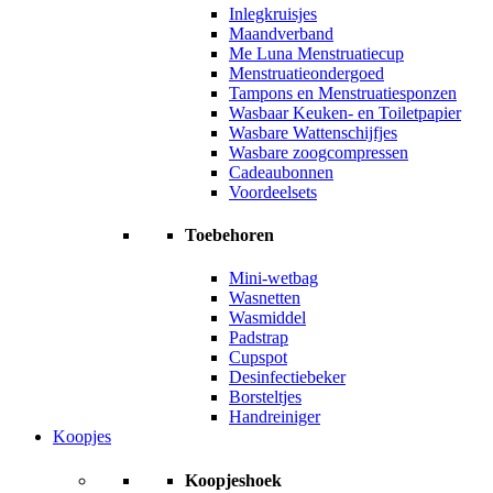
Inlegkruisjes
Maandverband
Me Luna Menstruatiecup
Menstruatieondergoed
Tampons en Menstruatiesponzen
Wasbaar Keuken- en Toiletpapier
Wasbare Wattenschijfjes
Wasbare zoogcompressen
Cadeaubonnen
Voordeelsets
Toebehoren
Mini-wetbag
Wasnetten
Wasmiddel
Padstrap
Cupspot
Desinfectiebeker
Borsteltjes
Handreiniger
Koopjes
Koopjeshoek