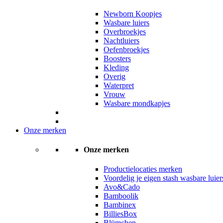
Newborn Koopjes
Wasbare luiers
Overbroekjes
Nachtluiers
Oefenbroekjes
Boosters
Kleding
Overig
Waterpret
Vrouw
Wasbare mondkapjes
Onze merken
Onze merken
Productielocaties merken
Voordelig je eigen stash wasbare luie
Avo&Cado
Bamboolik
Bambinex
BilliesBox
Blümchen