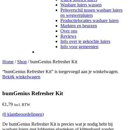
Wasbare luiers wassen
Prijsverschil tussen wasbare luiers
en wegwerpluiers
Productielocaties wasbare luiers
Markten en beurzen
Over ons
Reviews
Info over je gekochte luiers
Info voor gemeenten
Home
/
Shop
/
bumGenius Refresher Kit
“bumGenius Refresher Kit” is toegevoegd aan je winkelwagen.
Bekijk winkelwagen
bumGenius Refresher Kit
€
1,79
incl. BTW
(
0
klantbeoordelingen)
De bumGenius Refresher Kit is precies wat je nodig hebt bij
wasbare luiers met lubberige elastieken of klittenband zonder