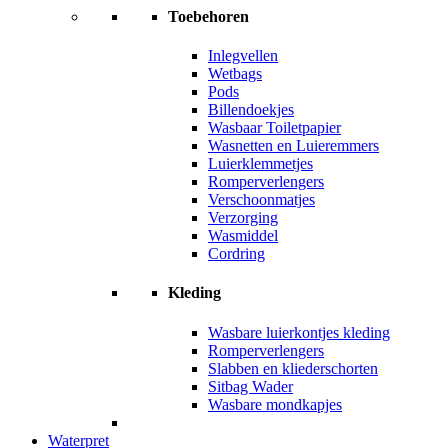
Toebehoren
Inlegvellen
Wetbags
Pods
Billendoekjes
Wasbaar Toiletpapier
Wasnetten en Luieremmers
Luierklemmetjes
Romperverlengers
Verschoonmatjes
Verzorging
Wasmiddel
Cordring
Kleding
Wasbare luierkontjes kleding
Romperverlengers
Slabben en kliederschorten
Sitbag Wader
Wasbare mondkapjes
Waterpret