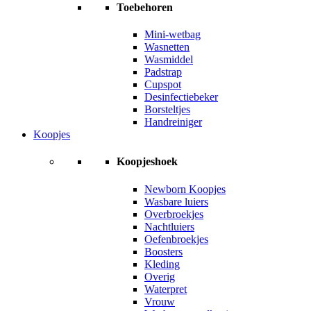
Toebehoren
Mini-wetbag
Wasnetten
Wasmiddel
Padstrap
Cupspot
Desinfectiebeker
Borsteltjes
Handreiniger
Koopjes
Koopjeshoek
Newborn Koopjes
Wasbare luiers
Overbroekjes
Nachtluiers
Oefenbroekjes
Boosters
Kleding
Overig
Waterpret
Vrouw