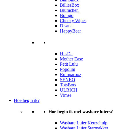
BilliesBox
Blümchen
Boingo
Cheeky Wipes
Disana
HappyBear
Hu-Da
Mother Ease
Petit Lulu
Popolini
Rumparooz
SENEO
TotsBots
ULRICH
Vimse
Hoe begin ik?
Hoe begin ik met wasbare luiers?
Wasbare Luier Keuzehulp
Wasbare Luier Startpakket