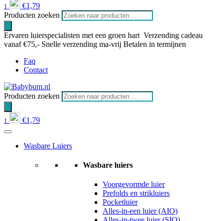
€
1,79
1
Producten zoeken
Ervaren luierspecialisten met een groen hart
Verzending cadeau
vanaf €75,-
Snelle verzending ma-vrij
Betalen in termijnen
Faq
Contact
Producten zoeken
€
1,79
1
Wasbare Luiers
Wasbare luiers
Voorgevormde luier
Prefolds en strikluiers
Pocketluier
Alles-in-een luier (AIO)
Alles-in-twee luier (SIO)