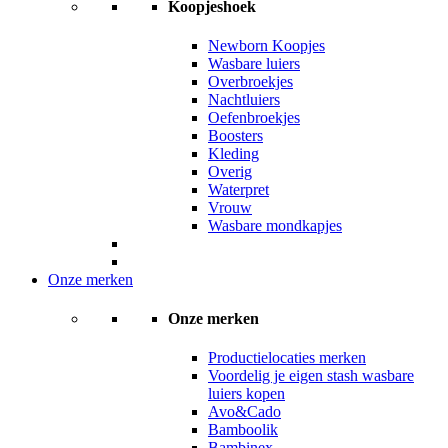
Koopjeshoek
Newborn Koopjes
Wasbare luiers
Overbroekjes
Nachtluiers
Oefenbroekjes
Boosters
Kleding
Overig
Waterpret
Vrouw
Wasbare mondkapjes
Onze merken
Onze merken
Productielocaties merken
Voordelig je eigen stash wasbare
luiers kopen
Avo&Cado
Bamboolik
Bambinex