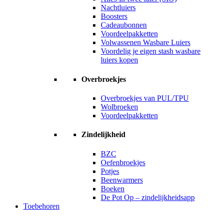
Nachtluiers
Boosters
Cadeaubonnen
Voordeelpakketten
Volwassenen Wasbare Luiers
Voordelig je eigen stash wasbare
luiers kopen
Overbroekjes
Overbroekjes van PUL/TPU
Wolbroeken
Voordeelpakketten
Zindelijkheid
BZC
Oefenbroekjes
Potjes
Beenwarmers
Boeken
De Pot Op – zindelijkheidsapp
Toebehoren