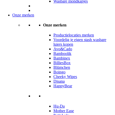
Wasbare mondkapjes
Onze merken
Onze merken
Productielocaties merken
Voordelig je eigen stash wasbare
luiers kopen
Avo&Cado
Bamboolik
Bambinex
BilliesBox
Blümchen
Boingo
Cheeky Wipes
Disana
HappyBear
Hu-Da
Mother Ease