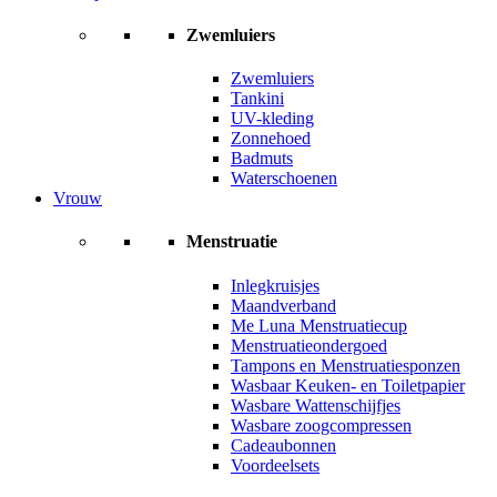
Zwemluiers
Zwemluiers
Tankini
UV-kleding
Zonnehoed
Badmuts
Waterschoenen
Vrouw
Menstruatie
Inlegkruisjes
Maandverband
Me Luna Menstruatiecup
Menstruatieondergoed
Tampons en Menstruatiesponzen
Wasbaar Keuken- en Toiletpapier
Wasbare Wattenschijfjes
Wasbare zoogcompressen
Cadeaubonnen
Voordeelsets