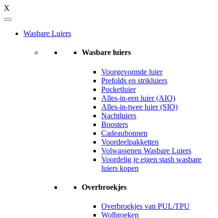
X
Wasbare Luiers
Wasbare luiers
Voorgevormde luier
Prefolds en strikluiers
Pocketluier
Alles-in-een luier (AIO)
Alles-in-twee luier (SIO)
Nachtluiers
Boosters
Cadeaubonnen
Voordeelpakketten
Volwassenen Wasbare Luiers
Voordelig je eigen stash wasbare
luiers kopen
Overbroekjes
Overbroekjes van PUL/TPU
Wolbroeken