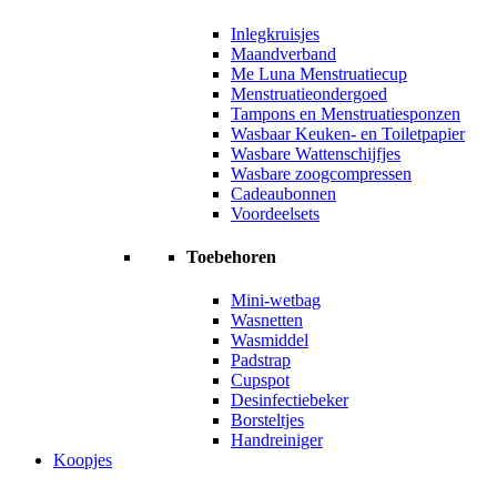
Inlegkruisjes
Maandverband
Me Luna Menstruatiecup
Menstruatieondergoed
Tampons en Menstruatiesponzen
Wasbaar Keuken- en Toiletpapier
Wasbare Wattenschijfjes
Wasbare zoogcompressen
Cadeaubonnen
Voordeelsets
Toebehoren
Mini-wetbag
Wasnetten
Wasmiddel
Padstrap
Cupspot
Desinfectiebeker
Borsteltjes
Handreiniger
Koopjes