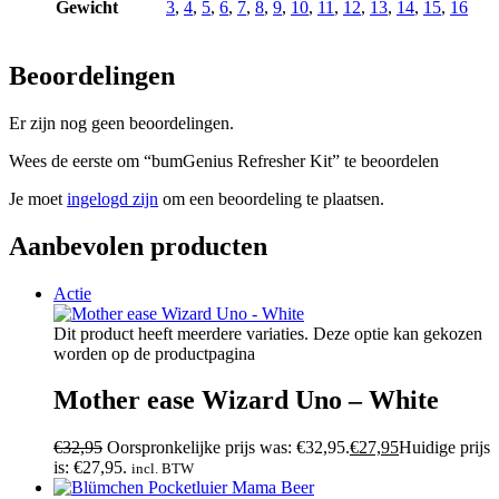
Gewicht
3
,
4
,
5
,
6
,
7
,
8
,
9
,
10
,
11
,
12
,
13
,
14
,
15
,
16
Beoordelingen
Er zijn nog geen beoordelingen.
Wees de eerste om “bumGenius Refresher Kit” te beoordelen
Je moet
ingelogd zijn
om een beoordeling te plaatsen.
Aanbevolen producten
Actie
Dit product heeft meerdere variaties. Deze optie kan gekozen
worden op de productpagina
Mother ease Wizard Uno – White
€
32,95
Oorspronkelijke prijs was: €32,95.
€
27,95
Huidige prijs
is: €27,95.
incl. BTW