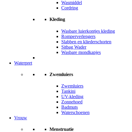
Wasmiddel
Cordring
Kleding
Wasbare luierkontjes kleding
Romperverlengers
Slabben en kliederschorten
Sitbag Wader
Wasbare mondkapjes
Waterpret
Zwemluiers
Zwemluiers
Tankini
UV-kleding
Zonnehoed
Badmuts
Waterschoenen
Vrouw
Menstruatie