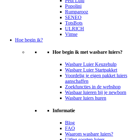
Petit Lulu
Popolini
Rumparooz
SENEO
TotsBots
ULRICH
Vimse
Hoe begin ik?
Hoe begin ik met wasbare luiers?
Wasbare Luier Keuzehulp
Wasbare Luier Startpakket
Voordelig je eigen pakket luiers
aanschaffen
Zoekfuncties in de webshop
Wasbaar luieren bij je newborn
Wasbare luiers huren
Informatie
Blog
FAQ
Waarom wasbare luiers?
Uitleg soorten luiers