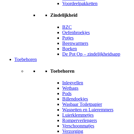
Voordeelpakketten
Zindelijkheid
BZC
Oefenbroekjes
Potjes
Beenwarmers
Boeken
De Pot Op – zindelijkheidsapp
Toebehoren
Toebehoren
Inlegvellen
Wetbags
Pods
Billendoekjes
Wasbaar Toiletpapier
Wasnetten en Luieremmers
Luierklemmetjes
Romperverlengers
Verschoonmatjes
Verzorging