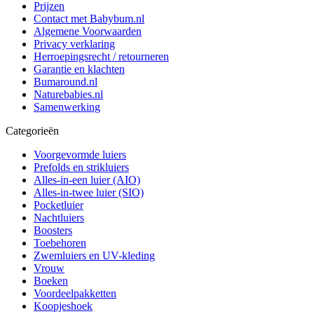
Prijzen
Contact met Babybum.nl
Algemene Voorwaarden
Privacy verklaring
Herroepingsrecht / retourneren
Garantie en klachten
Bumaround.nl
Naturebabies.nl
Samenwerking
Categorieën
Voorgevormde luiers
Prefolds en strikluiers
Alles-in-een luier (AIO)
Alles-in-twee luier (SIO)
Pocketluier
Nachtluiers
Boosters
Toebehoren
Zwemluiers en UV-kleding
Vrouw
Boeken
Voordeelpakketten
Koopjeshoek