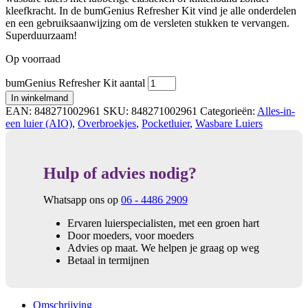
kleefkracht. In de bumGenius Refresher Kit vind je alle onderdelen
en een gebruiksaanwijzing om de versleten stukken te vervangen.
Superduurzaam!
Op voorraad
bumGenius Refresher Kit aantal
In winkelmand
EAN:
848271002961
SKU:
848271002961
Categorieën:
Alles-in-
een luier (AIO)
,
Overbroekjes
,
Pocketluier
,
Wasbare Luiers
Hulp of advies nodig?
Whatsapp ons op
06 - 4486 2909
Ervaren luierspecialisten, met een groen hart
Door moeders, voor moeders
Advies op maat. We helpen je graag op weg
Betaal in termijnen
Omschrijving