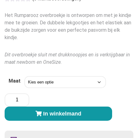
tot
€17,95
Het Rumparooz overbroekje is ontworpen om met je kindje
mee te groeien. De dubbele lekgootjes en het elastiek aan
de buikzijde zorgen voor een perfecte pasvorm bij elk
kindje.
Dit overbroekje sluit met drukknoopjes en is verkrijgbaar in
maat newborn en OneSize.
Maat
Rumparooz
Overbroekje
Zeppelin
In winkelmand
aantal