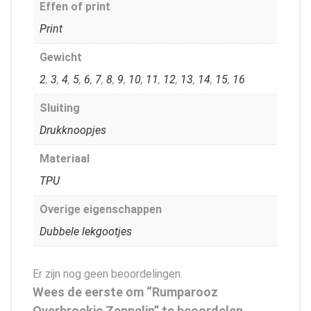
Effen of print
Print
Gewicht
2
,
3
,
4
,
5
,
6
,
7
,
8
,
9
,
10
,
11
,
12
,
13
,
14
,
15
,
16
Sluiting
Drukknoopjes
Materiaal
TPU
Overige eigenschappen
Dubbele lekgootjes
Er zijn nog geen beoordelingen.
Wees de eerste om “Rumparooz
Overbroekje Zeppelin” te beoordelen