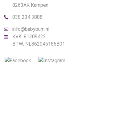
8263AK Kampen
038 234 3888
info@babybum.nl
KVK: 81309422
BTW: NL862045186B01