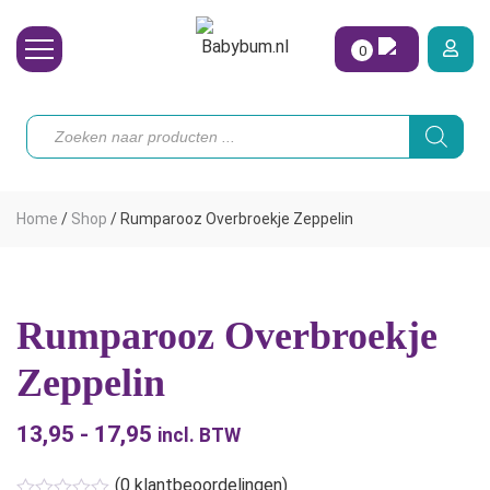
0
Wasbare Luiers
Producten
zoeken
Toebehoren
Waterpret
Home
/
Shop
/
Rumparooz Overbroekje Zeppelin
Vrouw
Koopjes
Rumparooz Overbroekje
Onze merken
Zeppelin
Hoe begin ik?
13,95
-
17,95
Prijsklasse:
incl. BTW
€13,95
(
0
klantbeoordelingen)