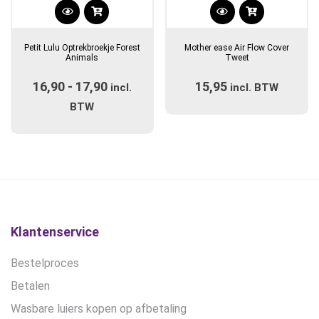
Dit
Dit
product
product
Petit Lulu Optrekbroekje Forest
Mother ease Air Flow Cover
heeft
heeft
Animals
Tweet
meerdere
meerdere
16,90
-
17,90
Prijsklasse:
15,95
variaties.
incl.
incl. BTW
variaties.
Deze
€16,90
Deze
BTW
optie
optie
tot
kan
kan
€17,90
gekozen
gekozen
worden
worden
op
op
de
de
productpagina
productpagina
Klantenservice
Bestelproces
Betalen
Wasbare luiers kopen op afbetaling