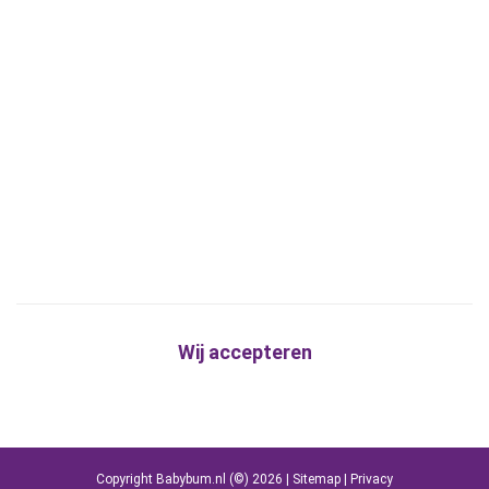
Wij accepteren
Copyright Babybum.nl (©) 2026 |
Sitemap
|
Privacy