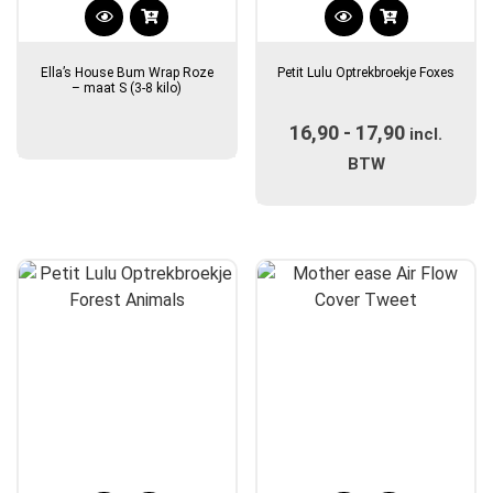
Dit
product
Ella’s House Bum Wrap Roze
Petit Lulu Optrekbroekje Foxes
heeft
– maat S (3-8 kilo)
meerdere
16,90
-
17,90
Prijsklas
variaties.
incl.
Deze
€16,90
BTW
optie
tot
kan
€17,90
gekozen
worden
op
de
productpagina