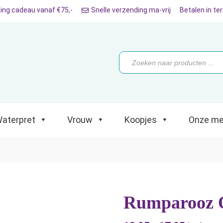
ing cadeau vanaf €75,-
Snelle verzending ma-vrij
Betalen in te
ret
Vrouw
Koopjes
Onze merken
Producten
zoeken
aterpret
Vrouw
Koopjes
Onze me
Rumparooz O