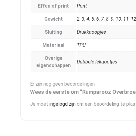
Effen of print
Print
Gewicht
2
,
3
,
4
,
5
,
6
,
7
,
8
,
9
,
10
,
11
,
1
Sluiting
Drukknoopjes
Materiaal
TPU
Overige
Dubbele lekgootjes
eigenschappen
Er zijn nog geen beoordelingen.
Wees de eerste om “Rumparooz Overbroek
Je moet
ingelogd zijn
om een beoordeling te plaa