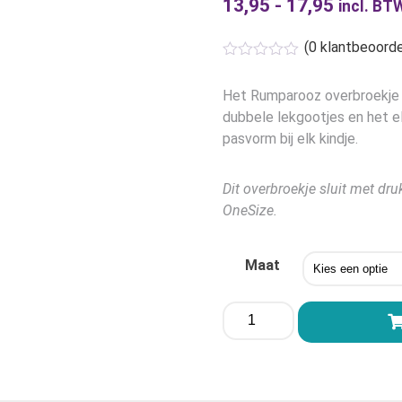
13,95
-
17,95
Prijskla
incl. BT
€13,95
(
0
klantbeoorde
tot
€17,95
Het Rumparooz overbroekje 
dubbele lekgootjes en het e
pasvorm bij elk kindje.
Dit overbroekje sluit met dr
OneSize.
Maat
Rumparooz
Overbroekje
Squeeze
aantal