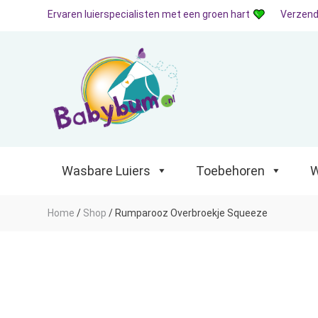
Ervaren luierspecialisten met een groen hart
Verzend
Wasbare Luiers
Toebehoren
Waterp
Wasbare Luiers
Toebehoren
W
Home
/
Shop
/
Rumparooz Overbroekje Squeeze