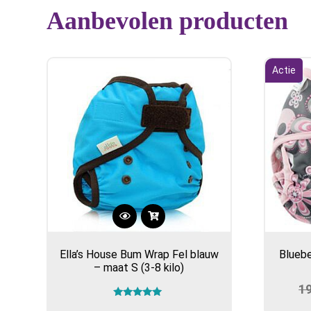
Aanbevolen producten
Actie
Ella’s House Bum Wrap Fel blauw
Bluebe
– maat S (3-8 kilo)
1
Gewaardeerd