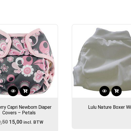
rry Capri Newborn Diaper
Lulu Nature Boxer Wi
Covers – Petals
9,50
Oorspronkelijke
15,00
Huidige
incl. BTW
prijs
prijs