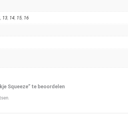
2
,
13
,
14
,
15
,
16
je Squeeze” te beoordelen
tsen.