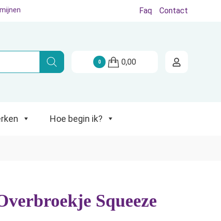
rmijnen
Faq
Contact
Hoe begin ik?
0,00
0
rken
Hoe begin ik?
verbroekje Squeeze