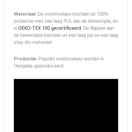
Materiaal:
De overbroekjes bestaan uit 100%
polyester met een laag PUL aan de binnenzijde, en
is
OEKO-TEX 100 gecertificeerd
. De flappen aan
de binnenzijde bestaan uit een laag pul en een laag
stay-dry materiaal.
Productie:
Popolini overbroekjes worden in
Hongarije geproduceerd.