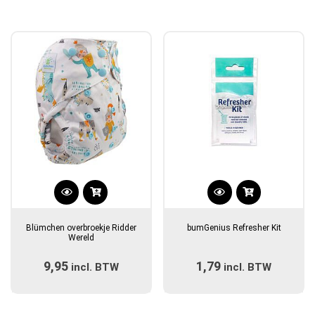
Dit
product
Blümchen overbroekje Ridder
bumGenius Refresher Kit
heeft
Wereld
meerdere
9,95
1,79
incl. BTW
variaties.
incl. BTW
Deze
optie