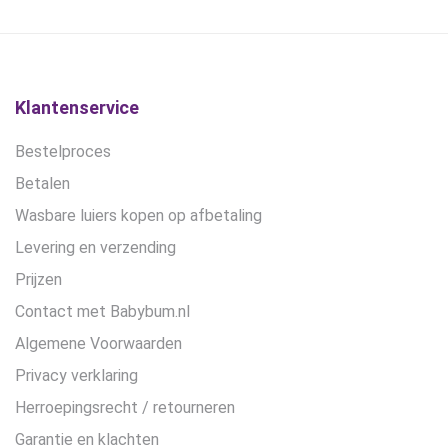
kan
gekozen
worden
op
de
Klantenservice
productpagina
Bestelproces
Betalen
Wasbare luiers kopen op afbetaling
Levering en verzending
Prijzen
Contact met Babybum.nl
Algemene Voorwaarden
Privacy verklaring
Herroepingsrecht / retourneren
Garantie en klachten