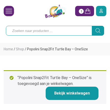
1
Wasbare Luiers
Producten
zoeken
Toebehoren
Waterpret
Home
/
Shop
/
Popolini Snap2Fit Turtle Bay – OneSize
Vrouw
Koopjes
Onze merken
“Popolini Snap2Fit Turtle Bay – OneSize” is
toegevoegd aan je winkelwagen.
Hoe begin ik?
Bekijk winkelwagen