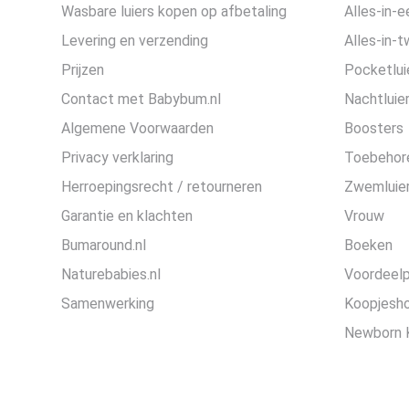
Wasbare luiers kopen op afbetaling
Alles-in-e
Levering en verzending
Alles-in-t
Prijzen
Pocketlui
Contact met Babybum.nl
Nachtluie
Algemene Voorwaarden
Boosters
Privacy verklaring
Toebehor
Herroepingsrecht / retourneren
Zwemluier
Garantie en klachten
Vrouw
Bumaround.nl
Boeken
Naturebabies.nl
Voordeel
Samenwerking
Koopjesh
Newborn 