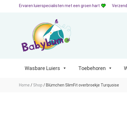
Ervaren luierspecialisten met een groen hart
Verzend
Wasbare Luiers
Toebehoren
Waterp
Wasbare Luiers
Toebehoren
W
Home
/
Shop
/
Blümchen SlimFit overbroekje Turquoise