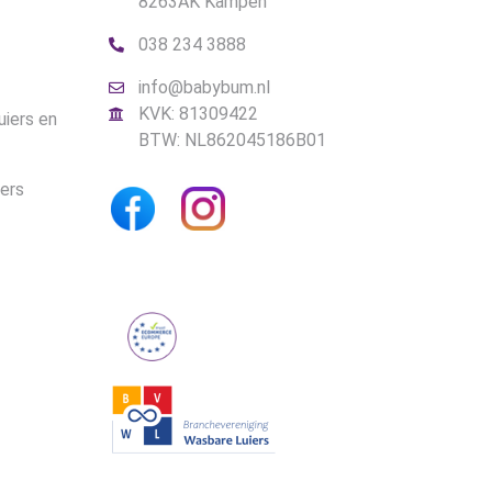
8263AK Kampen
038 234 3888
info@babybum.nl
KVK: 81309422
uiers en
BTW: NL862045186B01
iers