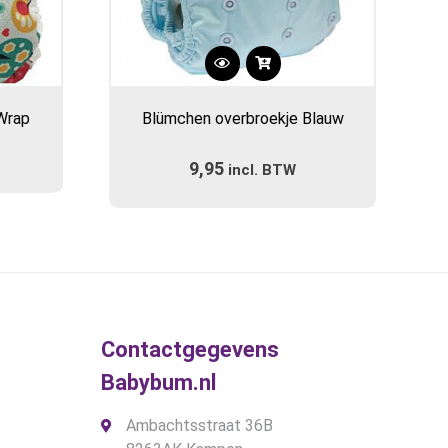
Dit
product
Wrap
Blümchen overbroekje Blauw
heeft
meerdere
9,95
incl. BTW
variaties.
Deze
optie
kan
gekozen
worden
op
de
Contactgegevens
productpagina
Babybum.nl
Ambachtsstraat 36B