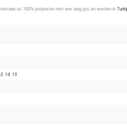
estaan uit 100% polyester met een laag pul, en worden in
Turki
13
,
14
,
15