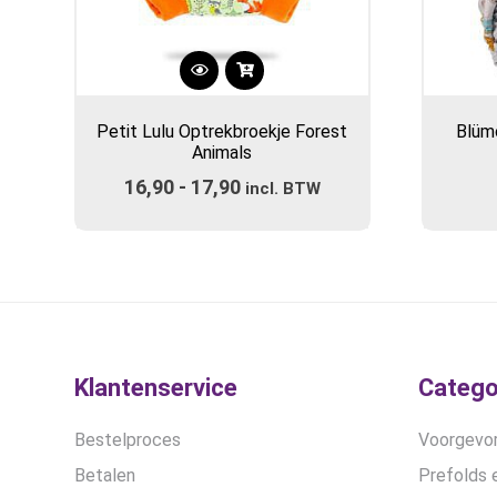
Dit
product
Petit Lulu Optrekbroekje Forest
Blüm
heeft
Animals
meerdere
16,90
-
17,90
Prijsklasse:
variaties.
incl. BTW
Deze
€16,90
optie
tot
kan
€17,90
gekozen
worden
op
de
Klantenservice
Catego
productpagina
Bestelproces
Voorgevor
Betalen
Prefolds e