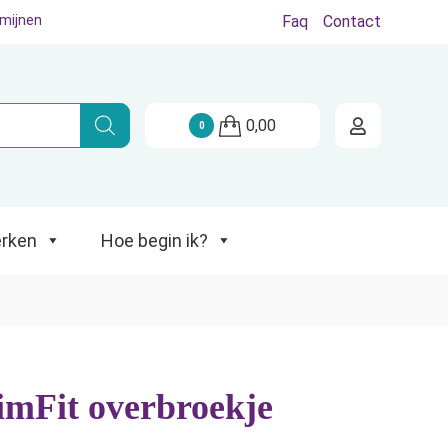
rmijnen
Faq
Contact
Hoe begin ik?
0,00
0
rken
Hoe begin ik?
imFit overbroekje