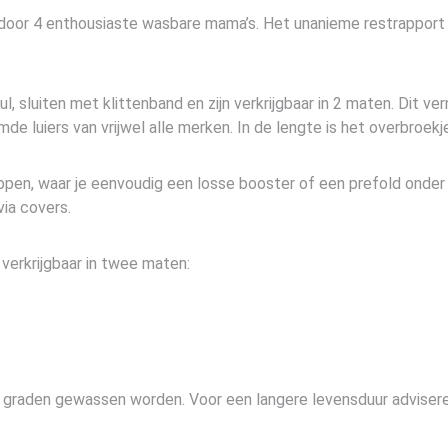
 door 4 enthousiaste wasbare mama’s. Het unanieme restrapport 
 sluiten met klittenband en zijn verkrijgbaar in 2 maten. Dit ve
de luiers van vrijwel alle merken. In de lengte is het overbroek
appen, waar je eenvoudig een losse booster of een prefold onder
via covers.
verkrijgbaar in twee maten:
graden gewassen worden. Voor een langere levensduur advisere