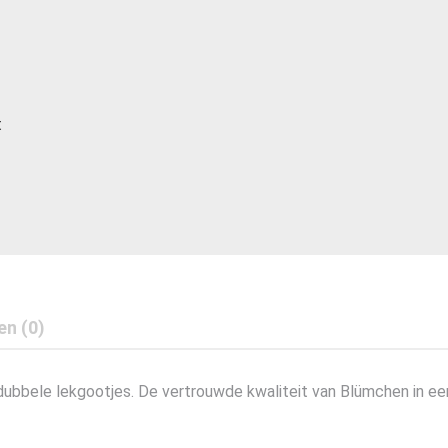
t
en (0)
bele lekgootjes. De vertrouwde kwaliteit van Blümchen in een 