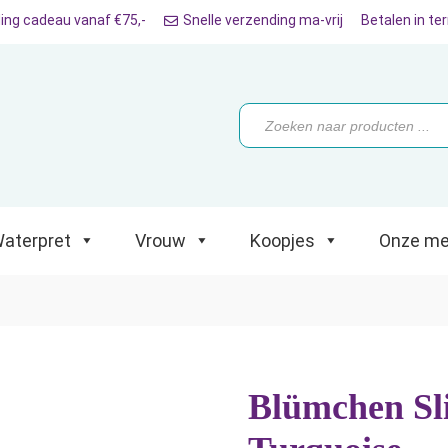
ing cadeau vanaf €75,-
Snelle verzending ma-vrij
Betalen in te
ret
Vrouw
Koopjes
Onze merken
Producten
zoeken
aterpret
Vrouw
Koopjes
Onze me
Blümchen Sl