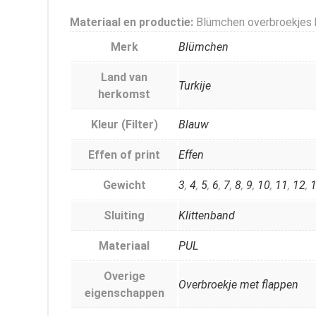
Materiaal en productie:
Blümchen overbroekjes b
Merk
Blümchen
Land van
Turkije
herkomst
Kleur (Filter)
Blauw
Effen of print
Effen
Gewicht
3
,
4
,
5
,
6
,
7
,
8
,
9
,
10
,
11
,
12
,
Sluiting
Klittenband
Materiaal
PUL
Overige
Overbroekje met flappen
eigenschappen