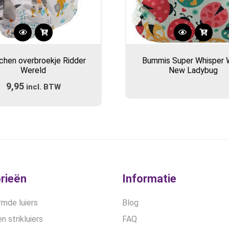
Dit
product
chen overbroekje Ridder
Bummis Super Whisper 
heeft
Wereld
New Ladybug
meerdere
9,95
incl. BTW
variaties.
Deze
optie
kan
gekozen
worden
op
de
rieën
Informatie
productpagina
mde luiers
Blog
n strikluiers
FAQ