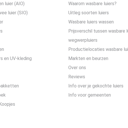
en luier (AIO)
Waarom wasbare luiers?
wee luier (SIO)
Uitleg soorten luiers
er
Wasbare luiers wassen
rs
Prijsverschil tussen wasbare l
wegwerpluiers
en
Productielocaties wasbare lu
s en UV-kleding
Markten en beurzen
Over ons
Reviews
pakketten
Info over je gekochte luiers
oek
Info voor gemeenten
Koopjes