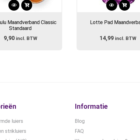
Dit
Dit
product
product
Lulu Maandverband Classic
Lotte Pad Maandverb
heeft
heeft
Standaard
meerdere
meerdere
9,90
14,99
incl. BTW
variaties.
incl. BTW
variaties.
Deze
Deze
optie
optie
kan
kan
gekozen
gekozen
worden
worden
op
op
de
de
productpagina
productpa
rieën
Informatie
mde luiers
Blog
n strikluiers
FAQ