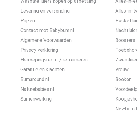
Wasbare luiers kopen op afbetaling
Alles-in-e
Levering en verzending
Alles-in-t
Prijzen
Pocketlui
Contact met Babybum.nl
Nachtluie
Algemene Voorwaarden
Boosters
Privacy verklaring
Toebehor
Herroepingsrecht / retourneren
Zwemluier
Garantie en klachten
Vrouw
Bumaround.nl
Boeken
Naturebabies.nl
Voordeel
Samenwerking
Koopjesh
Newborn 