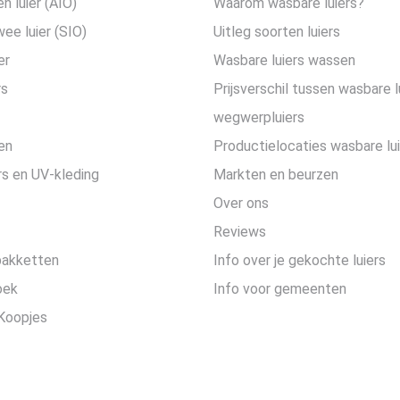
en luier (AIO)
Waarom wasbare luiers?
wee luier (SIO)
Uitleg soorten luiers
er
Wasbare luiers wassen
rs
Prijsverschil tussen wasbare l
wegwerpluiers
en
Productielocaties wasbare lu
s en UV-kleding
Markten en beurzen
Over ons
Reviews
pakketten
Info over je gekochte luiers
oek
Info voor gemeenten
Koopjes