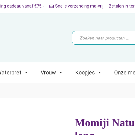
ing cadeau vanaf €75,-
Snelle verzending ma-vrij
Betalen in te
ret
Vrouw
Koopjes
Onze merken
Producten
zoeken
aterpret
Vrouw
Koopjes
Onze me
Momiji Natu