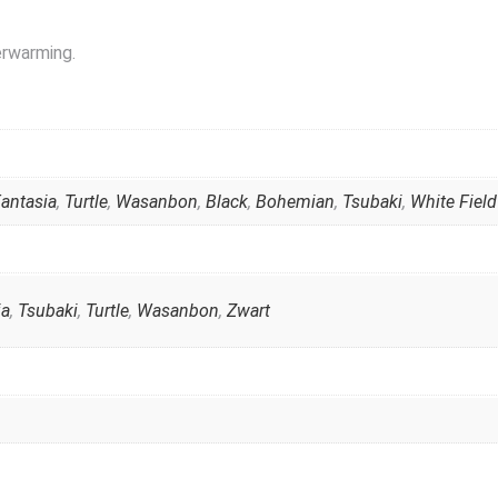
erwarming.
antasia
,
Turtle
,
Wasanbon
,
Black
,
Bohemian
,
Tsubaki
,
White Field
ia
,
Tsubaki
,
Turtle
,
Wasanbon
,
Zwart