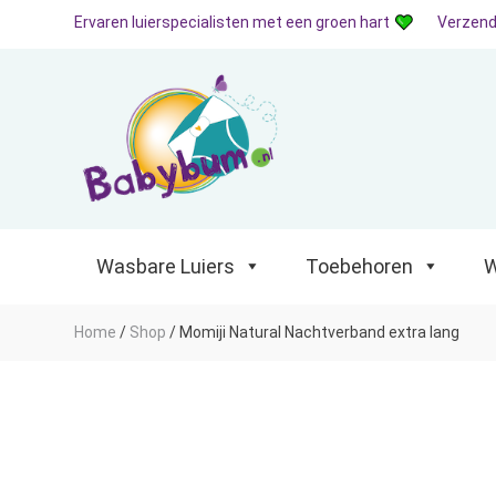
Ervaren luierspecialisten met een groen hart
Verzend
Wasbare Luiers
Toebehoren
Waterp
Wasbare Luiers
Toebehoren
W
Home
/
Shop
/
Momiji Natural Nachtverband extra lang