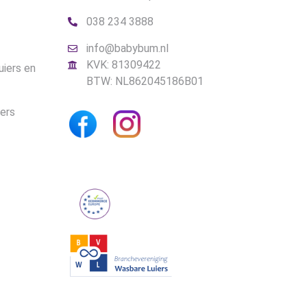
038 234 3888
info@babybum.nl
KVK: 81309422
uiers en
BTW: NL862045186B01
iers