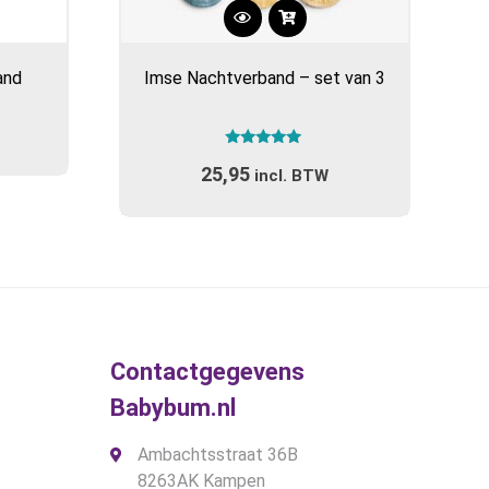
Dit
product
and
Imse Nachtverband – set van 3
heeft
meerdere
variaties.
Gewaardeerd
Deze
25,95
5.00
incl. BTW
optie
uit 5
kan
gekozen
worden
op
de
gina
productpagina
Contactgegevens
Babybum.nl
Ambachtsstraat 36B
8263AK Kampen