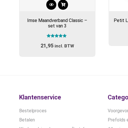
Dit
product
Imse Maandverband Classic –
Petit 
heeft
set van 3
meerdere
variaties.
Gewaardeerd
Deze
21,95
5.00
incl. BTW
optie
uit 5
kan
gekozen
worden
op
de
productpagina
Klantenservice
Catego
Bestelproces
Voorgevor
Betalen
Prefolds e