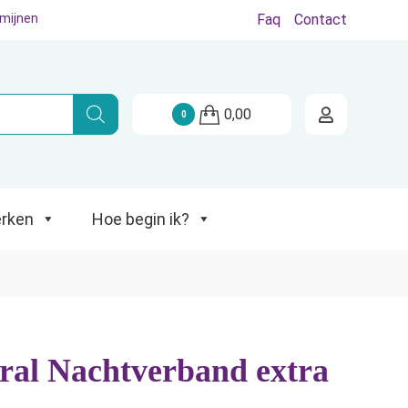
rmijnen
Faq
Contact
Hoe begin ik?
0,00
0
rken
Hoe begin ik?
ral Nachtverband extra