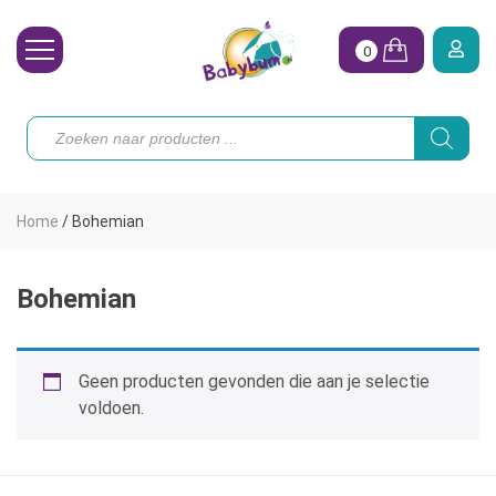
0
Wasbare Luiers
Producten
zoeken
Toebehoren
Waterpret
Home
/
Bohemian
Vrouw
Koopjes
Bohemian
Onze merken
Geen producten gevonden die aan je selectie
Hoe begin ik?
voldoen.