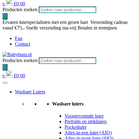
€
0,00
0
Producten zoeken
Ervaren luierspecialisten met een groen hart
Verzending cadeau
vanaf €75,-
Snelle verzending ma-vrij
Betalen in termijnen
Faq
Contact
Producten zoeken
€
0,00
0
Wasbare Luiers
Wasbare luiers
Voorgevormde luier
Prefolds en strikluiers
Pocketluier
Alles-in-een luier (AIO)
Alles-in-twee luier (SIO)