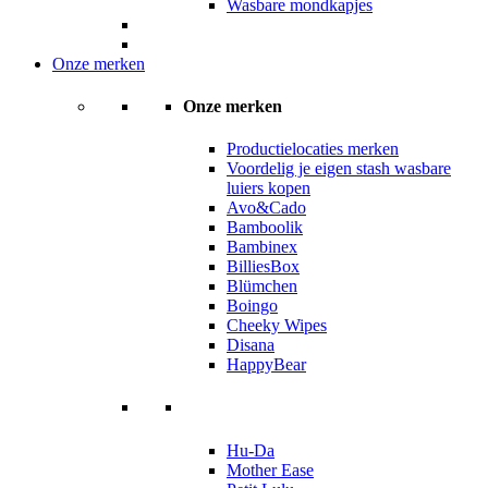
Wasbare mondkapjes
Onze merken
Onze merken
Productielocaties merken
Voordelig je eigen stash wasbare
luiers kopen
Avo&Cado
Bamboolik
Bambinex
BilliesBox
Blümchen
Boingo
Cheeky Wipes
Disana
HappyBear
Hu-Da
Mother Ease