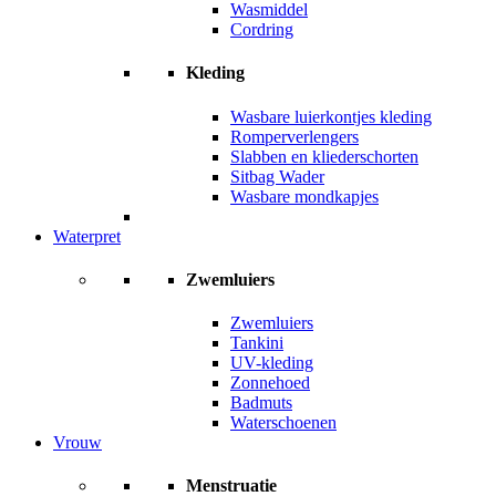
Wasmiddel
Cordring
Kleding
Wasbare luierkontjes kleding
Romperverlengers
Slabben en kliederschorten
Sitbag Wader
Wasbare mondkapjes
Waterpret
Zwemluiers
Zwemluiers
Tankini
UV-kleding
Zonnehoed
Badmuts
Waterschoenen
Vrouw
Menstruatie