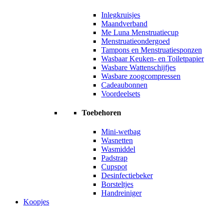
Inlegkruisjes
Maandverband
Me Luna Menstruatiecup
Menstruatieondergoed
Tampons en Menstruatiesponzen
Wasbaar Keuken- en Toiletpapier
Wasbare Wattenschijfjes
Wasbare zoogcompressen
Cadeaubonnen
Voordeelsets
Toebehoren
Mini-wetbag
Wasnetten
Wasmiddel
Padstrap
Cupspot
Desinfectiebeker
Borsteltjes
Handreiniger
Koopjes