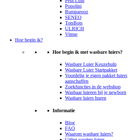
Petit Lulu
Popolini
Rumparooz
SENEO
TotsBots
ULRICH
Vimse
Hoe begin ik?
Hoe begin ik met wasbare luiers?
Wasbare Luier Keuzehulp
Wasbare Luier Startpakket
Voordelig je eigen pakket luiers
aanschaffen
Zoekfuncties in de webshop
Wasbaar luieren bij je newborn
Wasbare luiers huren
Informatie
Blog
FAQ
Waarom wasbare luiers?
Uitleg soorten luiers