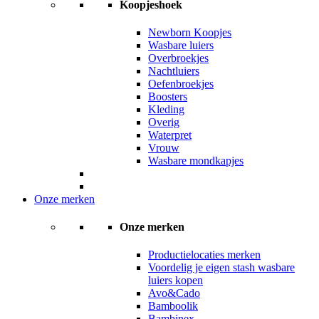
Koopjeshoek
Newborn Koopjes
Wasbare luiers
Overbroekjes
Nachtluiers
Oefenbroekjes
Boosters
Kleding
Overig
Waterpret
Vrouw
Wasbare mondkapjes
Onze merken
Onze merken
Productielocaties merken
Voordelig je eigen stash wasbare
luiers kopen
Avo&Cado
Bamboolik
Bambinex