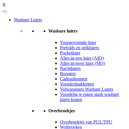
X
Wasbare Luiers
Wasbare luiers
Voorgevormde luier
Prefolds en strikluiers
Pocketluier
Alles-in-een luier (AIO)
Alles-in-twee luier (SIO)
Nachtluiers
Boosters
Cadeaubonnen
Voordeelpakketten
Volwassenen Wasbare Luiers
Voordelig je eigen stash wasbare
luiers kopen
Overbroekjes
Overbroekjes van PUL/TPU
Wolbroeken