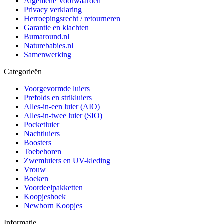
Algemene Voorwaarden
Privacy verklaring
Herroepingsrecht / retourneren
Garantie en klachten
Bumaround.nl
Naturebabies.nl
Samenwerking
Categorieën
Voorgevormde luiers
Prefolds en strikluiers
Alles-in-een luier (AIO)
Alles-in-twee luier (SIO)
Pocketluier
Nachtluiers
Boosters
Toebehoren
Zwemluiers en UV-kleding
Vrouw
Boeken
Voordeelpakketten
Koopjeshoek
Newborn Koopjes
Informatie