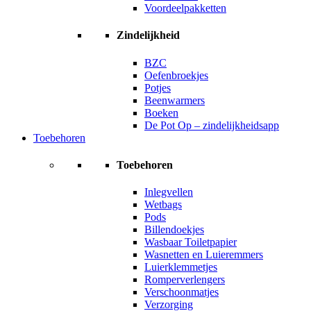
Voordeelpakketten
Zindelijkheid
BZC
Oefenbroekjes
Potjes
Beenwarmers
Boeken
De Pot Op – zindelijkheidsapp
Toebehoren
Toebehoren
Inlegvellen
Wetbags
Pods
Billendoekjes
Wasbaar Toiletpapier
Wasnetten en Luieremmers
Luierklemmetjes
Romperverlengers
Verschoonmatjes
Verzorging