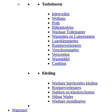
Toebehoren
Inlegvellen
Wetbags
Pods
Billendoekjes
Wasbaar Toiletpapier
Wasnetten en Luieremmers
Luierklemmetjes
Romperverlengers
Verschoonmatjes
Verzorging
Wasmiddel
Cordring
Kleding
Wasbare luierkontjes kleding
Romperverlengers
Slabben en kliederschorten
Sitbag Wader
Wasbare mondkapjes
Waterpret