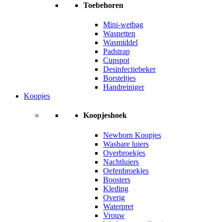
Toebehoren
Mini-wetbag
Wasnetten
Wasmiddel
Padstrap
Cupspot
Desinfectiebeker
Borsteltjes
Handreiniger
Koopjes
Koopjeshoek
Newborn Koopjes
Wasbare luiers
Overbroekjes
Nachtluiers
Oefenbroekjes
Boosters
Kleding
Overig
Waterpret
Vrouw