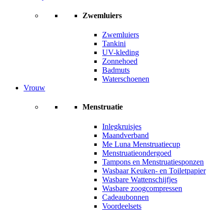
Zwemluiers
Zwemluiers
Tankini
UV-kleding
Zonnehoed
Badmuts
Waterschoenen
Vrouw
Menstruatie
Inlegkruisjes
Maandverband
Me Luna Menstruatiecup
Menstruatieondergoed
Tampons en Menstruatiesponzen
Wasbaar Keuken- en Toiletpapier
Wasbare Wattenschijfjes
Wasbare zoogcompressen
Cadeaubonnen
Voordeelsets