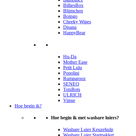
BilliesBox
Blümchen
Boingo
Cheeky Wipes
Disana
HappyBear
Hu-Da
Mother Ease
Petit Lulu
Popolini
Rumparooz
SENEO
TotsBots
ULRICH
Vimse
Hoe begin ik?
Hoe begin ik met wasbare luiers?
Wasbare Luier Keuzehulp
Wasbare Luier Startpakket