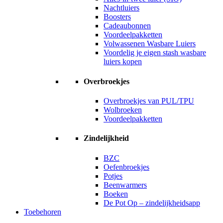
Nachtluiers
Boosters
Cadeaubonnen
Voordeelpakketten
Volwassenen Wasbare Luiers
Voordelig je eigen stash wasbare
luiers kopen
Overbroekjes
Overbroekjes van PUL/TPU
Wolbroeken
Voordeelpakketten
Zindelijkheid
BZC
Oefenbroekjes
Potjes
Beenwarmers
Boeken
De Pot Op – zindelijkheidsapp
Toebehoren