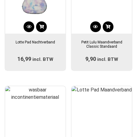
Dit
Dit
product
product
Lotte Pad Nachtverband
Petit Lulu Maandverband
heeft
heeft
Classic Standaard
meerdere
meerdere
16,99
9,90
incl. BTW
variaties.
incl. BTW
variaties.
Deze
Deze
optie
optie
kan
kan
gekozen
gekozen
worden
worden
op
op
de
de
productpagina
productpagina