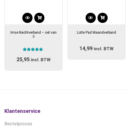
Dit
Dit
product
product
Imse Nachtverband – set van
Lotte Pad Maandverband
heeft
heeft
3
meerdere
meerdere
14,99
variaties.
incl. BTW
variaties.
Gewaardeerd
Deze
Deze
25,95
5.00
incl. BTW
optie
optie
uit 5
kan
kan
gekozen
gekozen
worden
worden
op
op
de
de
productpagina
productpagina
Klantenservice
Bestelproces