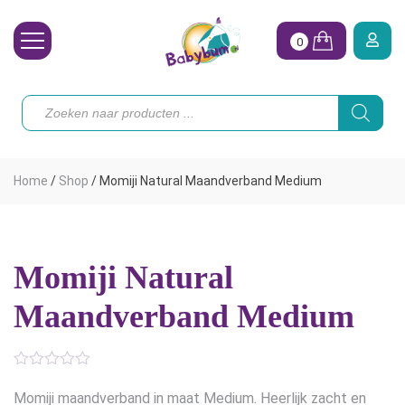
0
Wasbare Luiers
Producten
zoeken
Toebehoren
Waterpret
Home
/
Shop
/
Momiji Natural Maandverband Medium
Vrouw
Koopjes
Momiji Natural
Onze merken
Maandverband Medium
Hoe begin ik?
Momiji maandverband in maat Medium. Heerlijk zacht en