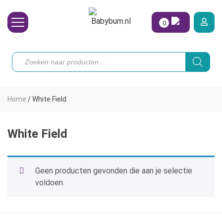
0
Wasbare Luiers
Producten
zoeken
Toebehoren
Waterpret
Home
/
White Field
Vrouw
Koopjes
White Field
Onze merken
Geen producten gevonden die aan je selectie
Hoe begin ik?
voldoen.