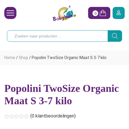
0
Wasbare Luiers
Producten
zoeken
Toebehoren
Waterpret
Home
/
Shop
/
Popolini TwoSize Organic Maat S 3-7 kilo
Vrouw
Koopjes
Popolini TwoSize Organic
Onze merken
Maat S 3-7 kilo
Hoe begin ik?
(
0
klantbeoordelingen)