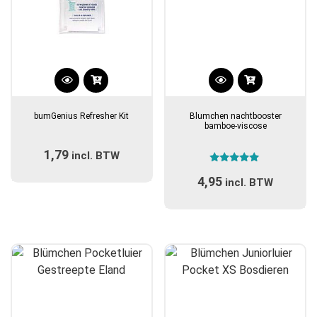
bumGenius Refresher Kit
Blumchen nachtbooster
bamboe-viscose
1,79
incl. BTW
Gewaardeerd
4,95
5.00
incl. BTW
uit 5