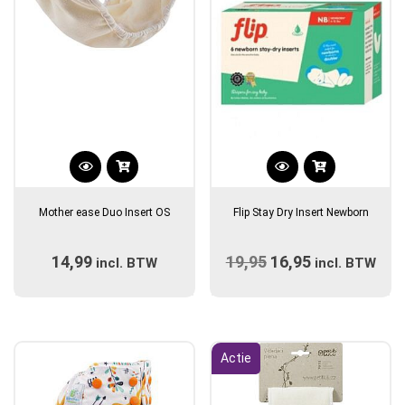
Dit
Dit
product
product
Mother ease Duo Insert OS
Flip Stay Dry Insert Newborn
heeft
heeft
meerdere
meerdere
14,99
19,95
Oorspronkelijke
16,95
Huidige
incl. BTW
variaties.
variaties.
incl. BTW
Deze
prijs
Deze
prijs
optie
optie
was:
is:
kan
kan
€19,95.
€16,95.
gekozen
gekozen
Actie
worden
worden
op
op