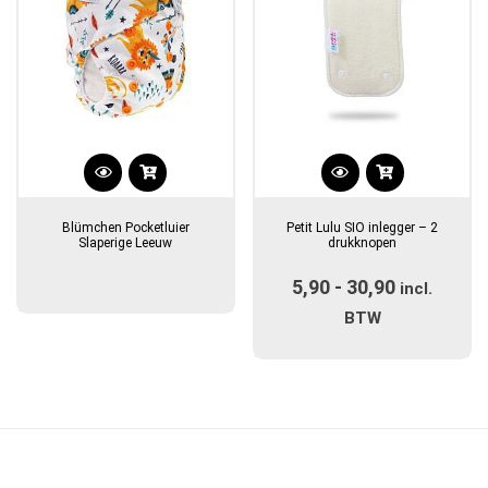
de
de
productpagina
productpagina
Dit
product
Blümchen Pocketluier
Petit Lulu SIO inlegger – 2
heeft
Slaperige Leeuw
drukknopen
meerdere
5,90
-
30,90
Prijsklass
variaties.
incl.
Deze
€5,90
BTW
optie
tot
kan
€30,90
gekozen
worden
op
de