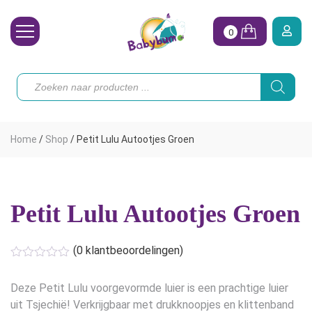
0
Wasbare Luiers
Producten
zoeken
Toebehoren
Waterpret
Home
/
Shop
/
Petit Lulu Autootjes Groen
Vrouw
Koopjes
Petit Lulu Autootjes Groen
Onze merken
Hoe begin ik?
(
0
klantbeoordelingen)
Deze Petit Lulu voorgevormde luier is een prachtige luier
uit Tsjechië! Verkrijgbaar met drukknoopjes en klittenband