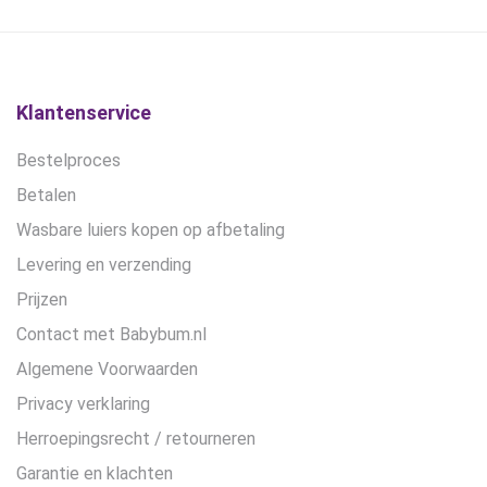
kan
kan
€14,50.
€12,50.
€27,90.
€24,90.
gekozen
gekozen
worden
worden
op
op
de
de
Klantenservice
productpagina
productpagina
Bestelproces
Betalen
Wasbare luiers kopen op afbetaling
Levering en verzending
Prijzen
Contact met Babybum.nl
Algemene Voorwaarden
Privacy verklaring
Herroepingsrecht / retourneren
Garantie en klachten