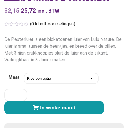
32,15
Oorspronkelijke
25,72
Huidige
incl. BTW
prijs
prijs
(
0
klantbeoordelingen)
was:
is:
€32,15.
€25,72.
De Peuterluier is een biokatoenen luier van Lulu Nature. De
luier is smal tussen de beentjes, en breed over de billen.
Met 3 rijen drukknoopjes sluit de luier aan de zijkant.
Verkrijgkbaar in 3 Junior maten.
Maat
Lulu
Nature
Peuterluier
In winkelmand
aantal