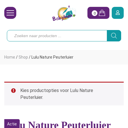
0
Wasbare Luiers
Producten
zoeken
Toebehoren
Waterpret
Home
/
Shop
/
Lulu Nature Peuterluier
Vrouw
Koopjes
Onze merken
Kies productopties voor Lulu Nature
Peuterluier.
Hoe begin ik?
Lulu Nature Peuterluier
Actie