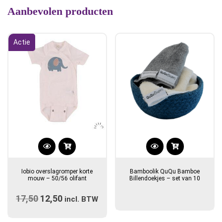
Aanbevolen producten
Actie
Iobio overslagromper korte
Bamboolik QuQu Bamboe
mouw – 50/56 olifant
Billendoekjes – set van 10
17,50
Oorspronkelijke
12,50
Huidige
incl. BTW
prijs
prijs