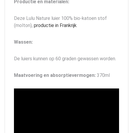
Productie en materialen:
Deze Lulu Nature luier 100% bio-katoen stof
(molton),
productie in Frankrijk
.
Wassen:
De luiers kunnen op 60 graden gewassen worden.
Maatvoering en absorptievermogen:
370ml