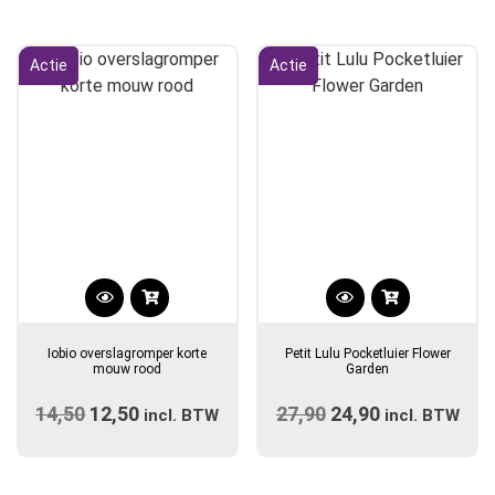
was:
is:
€17,50.
€12,50.
Actie
Actie
Dit
Dit
product
product
Iobio overslagromper korte
Petit Lulu Pocketluier Flower
heeft
heeft
mouw rood
Garden
meerdere
meerdere
14,50
Oorspronkelijke
12,50
Huidige
27,90
Oorspronkelijke
24,90
Huidige
variaties.
incl. BTW
variaties.
incl. BTW
prijs
Deze
prijs
prijs
Deze
prijs
optie
optie
was:
is:
was:
is: