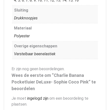
4
,
5
,
6
,
7
,
8
,
9
,
10
,
11
,
12
,
13
,
14
,
15
,
16
Sluiting
Drukknoopjes
Materiaal
Polyester
Overige eigenschappen
Verstelbaar beenelastiek
Er zijn nog geen beoordelingen.
Wees de eerste om “Charlie Banana
Pocketluier DeLuxe- Sophie Coco Pink” te
beoordelen
Je moet
ingelogd zijn
om een beoordeling te
plaatsen.