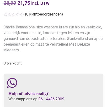
28,99
Oorspronkelijke
21,75
Huidige
incl. BTW
prijs
prijs
(
0
klantbeoordelingen)
was:
is:
€28,99.
€21,75.
Charlie Banana one-size wasbare luiers zijn hip en veelzijdig,
vriendelijk voor de huid, kordaat tegen lekken en zijn
gemaakt van de zachtste materialen. Slankvallend en bij de
beenelastieken op maat te verstellen! Met DeLuxe
inleggers.
Uitverkocht
Hulp of advies nodig?
Whatsapp ons op
06 - 4486 2909