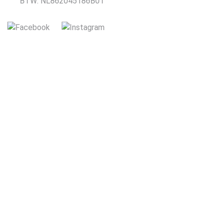
BTW: NL862045186B01