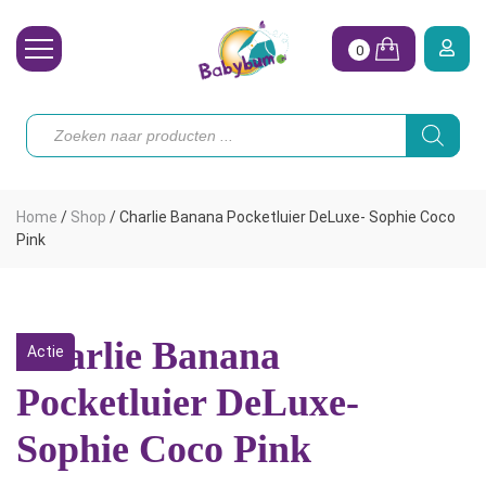
0
Wasbare Luiers
Producten
zoeken
Toebehoren
Waterpret
Home
/
Shop
/
Charlie Banana Pocketluier DeLuxe- Sophie Coco
Vrouw
Pink
Koopjes
Onze merken
Charlie Banana
Actie
Hoe begin ik?
Pocketluier DeLuxe-
Sophie Coco Pink