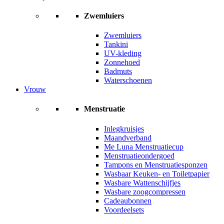
Zwemluiers
Zwemluiers
Tankini
UV-kleding
Zonnehoed
Badmuts
Waterschoenen
Vrouw
Menstruatie
Inlegkruisjes
Maandverband
Me Luna Menstruatiecup
Menstruatieondergoed
Tampons en Menstruatiesponzen
Wasbaar Keuken- en Toiletpapier
Wasbare Wattenschijfjes
Wasbare zoogcompressen
Cadeaubonnen
Voordeelsets