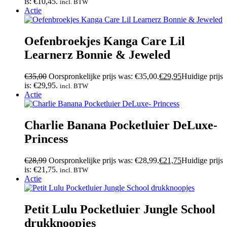
is: €10,45.
incl. BTW
Actie
Oefenbroekjes Kanga Care Lil
Learnerz Bonnie & Jeweled
€
35,00
Oorspronkelijke prijs was: €35,00.
€
29,95
Huidige prijs
is: €29,95.
incl. BTW
Actie
Charlie Banana Pocketluier DeLuxe-
Princess
€
28,99
Oorspronkelijke prijs was: €28,99.
€
21,75
Huidige prijs
is: €21,75.
incl. BTW
Actie
Petit Lulu Pocketluier Jungle School
drukknoopjes