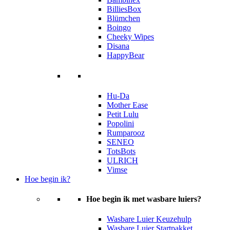
BilliesBox
Blümchen
Boingo
Cheeky Wipes
Disana
HappyBear
Hu-Da
Mother Ease
Petit Lulu
Popolini
Rumparooz
SENEO
TotsBots
ULRICH
Vimse
Hoe begin ik?
Hoe begin ik met wasbare luiers?
Wasbare Luier Keuzehulp
Wasbare Luier Startpakket