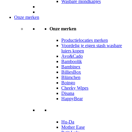
Wasbare mondkapjes
Onze merken
Onze merken
Productielocaties merken
Voordelig je eigen stash wasbare
luiers kopen
Avo&Cado
Bamboolik
Bambinex
BilliesBox
Blümchen
Boingo
Cheeky Wipes
Disana
HappyBear
Hu-Da
Mother Ease