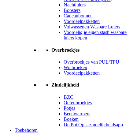
Nachtluiers
Boosters
Cadeaubonnen
Voordeelpakketten
Volwassenen Wasbare Luiers
Voordelig je eigen stash wasbare
luiers kopen
Overbroekjes
Overbroekjes van PUL/TPU
Wolbroeken
Voordeelpakketten
Zindelijkheid
BZC
Oefenbroekjes
Potjes
Beenwarmers
Boeken
De Pot Op – zindelijkheidsapp
Toebehoren