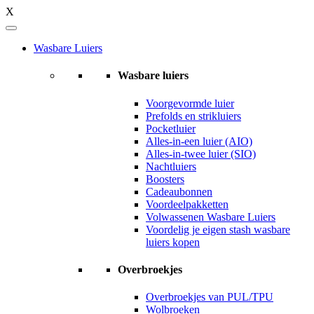
X
Wasbare Luiers
Wasbare luiers
Voorgevormde luier
Prefolds en strikluiers
Pocketluier
Alles-in-een luier (AIO)
Alles-in-twee luier (SIO)
Nachtluiers
Boosters
Cadeaubonnen
Voordeelpakketten
Volwassenen Wasbare Luiers
Voordelig je eigen stash wasbare
luiers kopen
Overbroekjes
Overbroekjes van PUL/TPU
Wolbroeken