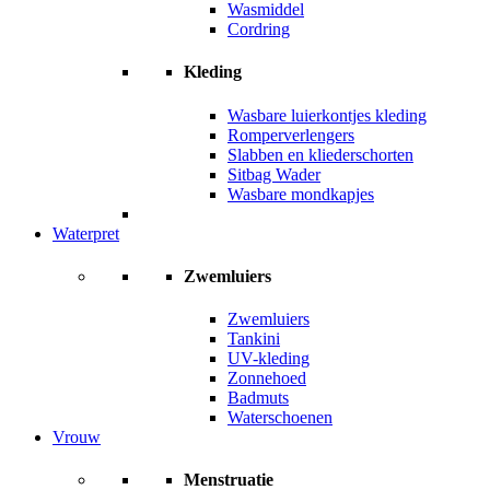
Wasmiddel
Cordring
Kleding
Wasbare luierkontjes kleding
Romperverlengers
Slabben en kliederschorten
Sitbag Wader
Wasbare mondkapjes
Waterpret
Zwemluiers
Zwemluiers
Tankini
UV-kleding
Zonnehoed
Badmuts
Waterschoenen
Vrouw
Menstruatie