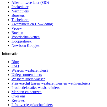
Alles-in-twee luier (SIO)
Pocketluier
Nachtluiers
Boosters
Toebehoren
Zwemluiers en UV-kleding
Vrouw
Boeken
Voordeelpakketten
Koopjeshoek
Newborn Koopjes
Informatie
Blog
FAQ
Waarom wasbare luiers?
Uitleg soorten luiers
Wasbare luiers wassen
Prijsverschil tussen wasbare luiers en wegwerpluiers
Productielocaties wasbare luiers
Markten en beurzen
Over ons
Reviews
Info over je gekochte luiers