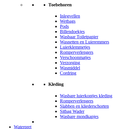
Toebehoren
Inlegvellen
Wetbags
Pods
Billendoekjes
Wasbaar Toiletpapier
Wasnetten en Luieremmers
Luierklemmetjes
Romperverlengers
Verschoonmatjes
Verzorging
Wasmiddel
Cordring
Kleding
Wasbare luierkontjes kleding
Romperverlengers
Slabben en kliederschorten
Sitbag Wader
Wasbare mondkapjes
Waterpret