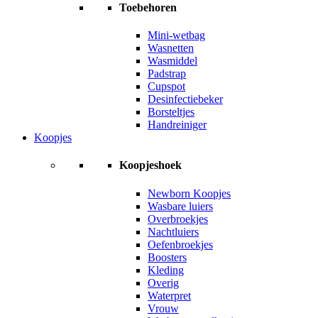
Toebehoren
Mini-wetbag
Wasnetten
Wasmiddel
Padstrap
Cupspot
Desinfectiebeker
Borsteltjes
Handreiniger
Koopjes
Koopjeshoek
Newborn Koopjes
Wasbare luiers
Overbroekjes
Nachtluiers
Oefenbroekjes
Boosters
Kleding
Overig
Waterpret
Vrouw