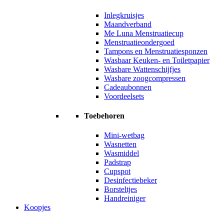
Inlegkruisjes
Maandverband
Me Luna Menstruatiecup
Menstruatieondergoed
Tampons en Menstruatiesponzen
Wasbaar Keuken- en Toiletpapier
Wasbare Wattenschijfjes
Wasbare zoogcompressen
Cadeaubonnen
Voordeelsets
Toebehoren
Mini-wetbag
Wasnetten
Wasmiddel
Padstrap
Cupspot
Desinfectiebeker
Borsteltjes
Handreiniger
Koopjes