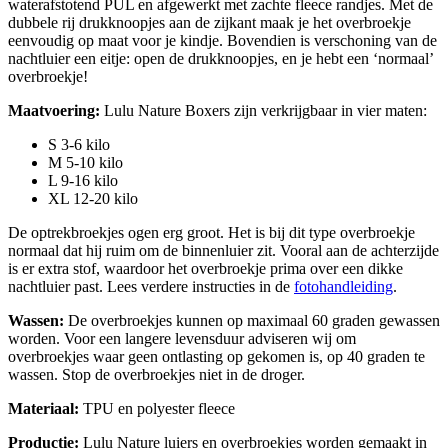
waterafstotend PUL en afgewerkt met zachte fleece randjes. Met de
dubbele rij drukknoopjes aan de zijkant maak je het overbroekje
eenvoudig op maat voor je kindje. Bovendien is verschoning van de
nachtluier een eitje: open de drukknoopjes, en je hebt een ‘normaal’
overbroekje!
Maatvoering:
Lulu Nature Boxers zijn verkrijgbaar in vier maten:
S 3-6 kilo
M 5-10 kilo
L 9-16 kilo
XL 12-20 kilo
De optrekbroekjes ogen erg groot. Het is bij dit type overbroekje
normaal dat hij ruim om de binnenluier zit. Vooral aan de achterzijde
is er extra stof, waardoor het overbroekje prima over een dikke
nachtluier past. Lees verdere instructies in de
fotohandleiding
.
Wassen:
De overbroekjes kunnen op maximaal 60 graden gewassen
worden. Voor een langere levensduur adviseren wij om
overbroekjes waar geen ontlasting op gekomen is, op 40 graden te
wassen. Stop de overbroekjes niet in de droger.
Materiaal:
TPU en polyester fleece
Productie:
Lulu Nature luiers en overbroekjes worden gemaakt in