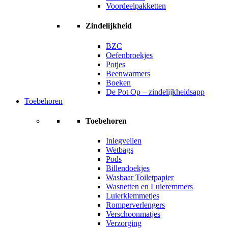
Voordeelpakketten
Zindelijkheid
BZC
Oefenbroekjes
Potjes
Beenwarmers
Boeken
De Pot Op – zindelijkheidsapp
Toebehoren
Toebehoren
Inlegvellen
Wetbags
Pods
Billendoekjes
Wasbaar Toiletpapier
Wasnetten en Luieremmers
Luierklemmetjes
Romperverlengers
Verschoonmatjes
Verzorging