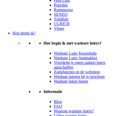
Petit Lulu
Popolini
Rumparooz
SENEO
TotsBots
ULRICH
Vimse
Hoe begin ik?
Hoe begin ik met wasbare luiers?
Wasbare Luier Keuzehulp
Wasbare Luier Startpakket
Voordelig je eigen pakket luiers
aanschaffen
Zoekfuncties in de webshop
Wasbaar luieren bij je newborn
Wasbare luiers huren
Informatie
Blog
FAQ
Waarom wasbare luiers?
Uitleg soorten luiers