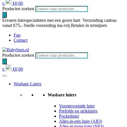
€
0,00
0
Producten zoeken
Ervaren luierspecialisten met een groen hart
Verzending cadeau
vanaf €75,-
Snelle verzending ma-vrij
Betalen in termijnen
Faq
Contact
Producten zoeken
€
0,00
0
Wasbare Luiers
Wasbare luiers
Voorgevormde luier
Prefolds en strikluiers
Pocketluier
Alles-in-een luier (AIO)
Alles-in-twee luier (SIO)