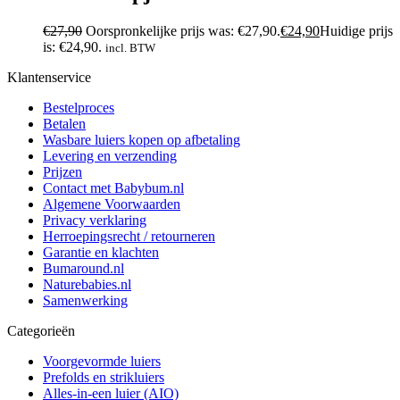
€
27,90
Oorspronkelijke prijs was: €27,90.
€
24,90
Huidige prijs
is: €24,90.
incl. BTW
Klantenservice
Bestelproces
Betalen
Wasbare luiers kopen op afbetaling
Levering en verzending
Prijzen
Contact met Babybum.nl
Algemene Voorwaarden
Privacy verklaring
Herroepingsrecht / retourneren
Garantie en klachten
Bumaround.nl
Naturebabies.nl
Samenwerking
Categorieën
Voorgevormde luiers
Prefolds en strikluiers
Alles-in-een luier (AIO)