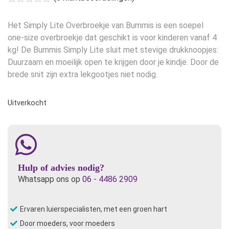
was:
is:
€17,95.
€10,95.
Het Simply Lite Overbroekje van Bummis is een soepel
one-size overbroekje dat geschikt is voor kinderen vanaf 4
kg! De Bummis Simply Lite sluit met stevige drukknoopjes:
Duurzaam en moeilijk open te krijgen door je kindje. Door de
brede snit zijn extra lekgootjes niet nodig.
Uitverkocht
Hulp of advies nodig?
Whatsapp ons op
06 - 4486 2909
Ervaren luierspecialisten, met een groen hart
Door moeders, voor moeders