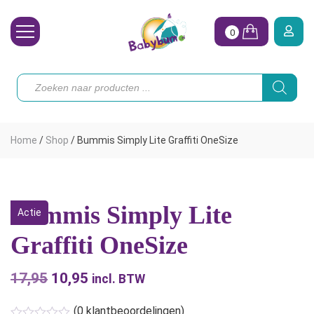
0
Wasbare Luiers
Producten
zoeken
Toebehoren
Waterpret
Home
/
Shop
/
Bummis Simply Lite Graffiti OneSize
Vrouw
Koopjes
Bummis Simply Lite
Actie
Onze merken
Graffiti OneSize
Hoe begin ik?
17,95
Oorspronkelijke
10,95
Huidige
incl. BTW
prijs
prijs
(
0
klantbeoordelingen)