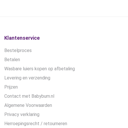
optie
was:
is:
was:
is:
kan
€28,99.
€21,75.
€27,90.
€24,90.
gekozen
worden
op
de
Klantenservice
productpagina
Bestelproces
Betalen
Wasbare luiers kopen op afbetaling
Levering en verzending
Prijzen
Contact met Babybum.nl
Algemene Voorwaarden
Privacy verklaring
Herroepingsrecht / retourneren