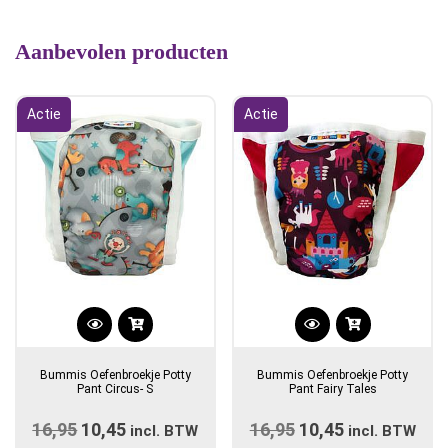
Aanbevolen producten
Actie
Actie
Dit
product
Bummis Oefenbroekje Potty
Bummis Oefenbroekje Potty
heeft
Pant Circus- S
Pant Fairy Tales
meerdere
16,95
Oorspronkelijke
10,45
Huidige
16,95
Oorspronkelijke
10,45
Huidige
incl. BTW
variaties.
incl. BTW