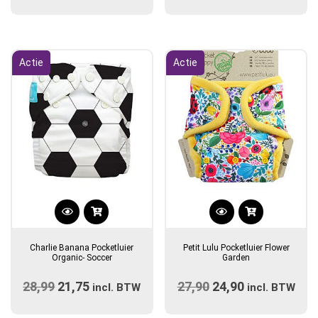
prijs
prijs
prijs
Deze
prijs
optie
was:
is:
was:
is:
kan
€16,95.
€10,45.
€16,95.
€10,45.
gekozen
Actie
Actie
worden
op
de
productpagina
Dit
product
Charlie Banana Pocketluier
Petit Lulu Pocketluier Flower
heeft
Organic- Soccer
Garden
meerdere
28,99
Oorspronkelijke
21,75
Huidige
27,90
Oorspronkelijke
24,90
Huidige
incl. BTW
variaties.
incl. BTW
prijs
prijs
prijs
Deze
prijs