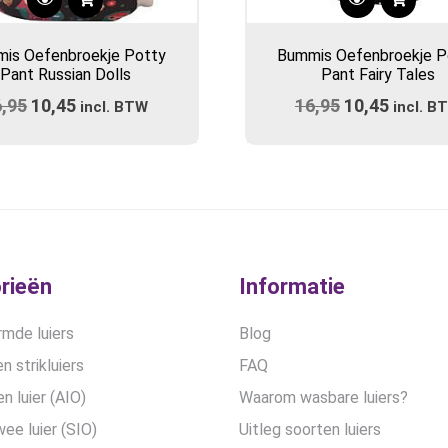
Dit
Dit
product
product
is Oefenbroekje Potty
Bummis Oefenbroekje P
heeft
heeft
Pant Russian Dolls
Pant Fairy Tales
meerdere
meerdere
6,95
Oorspronkelijke
10,45
Huidige
16,95
Oorspronkel
10,45
Huidig
variaties.
incl. BTW
variaties.
incl. B
prijs
Deze
prijs
prijs
Deze
prijs
optie
optie
was:
is:
was:
is:
kan
kan
€16,95.
€10,45.
€16,95.
€10,45
gekozen
gekozen
worden
worden
op
op
de
de
rieën
Informatie
productpagina
productpa
mde luiers
Blog
n strikluiers
FAQ
en luier (AIO)
Waarom wasbare luiers?
wee luier (SIO)
Uitleg soorten luiers