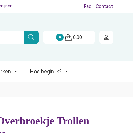
rmijnen
Faq
Contact
Hoe begin ik?
0,00
0
rken
Hoe begin ik?
verbroekje Trollen