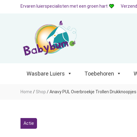
Ervaren luierspecialisten met een groen hart
Verzend
Wasbare Luiers
Toebehoren
Waterp
Wasbare Luiers
Toebehoren
W
Home
/
Shop
/
Anavy PUL Overbroekje Trollen Drukknoopjes
Actie