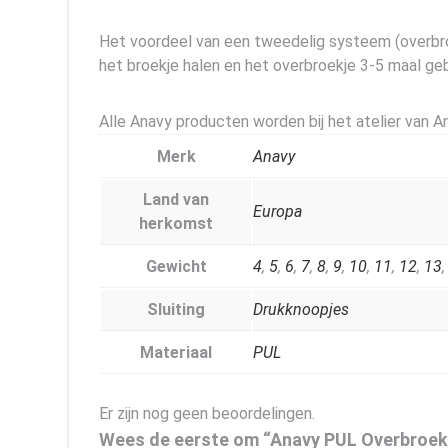
Het voordeel van een tweedelig systeem (overbroekj
het broekje halen en het overbroekje 3-5 maal ge
Alle Anavy producten worden bij het atelier van 
Merk
Anavy
Land van
Europa
herkomst
Gewicht
4
,
5
,
6
,
7
,
8
,
9
,
10
,
11
,
12
,
13
Sluiting
Drukknoopjes
Materiaal
PUL
Er zijn nog geen beoordelingen.
Wees de eerste om “Anavy PUL Overbroekj