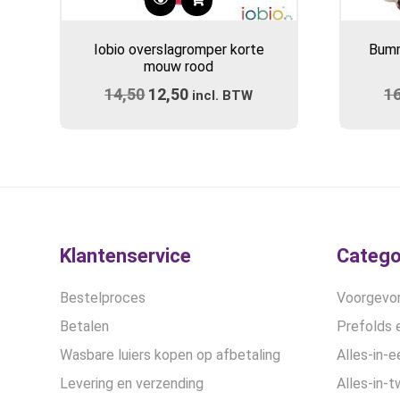
Dit
product
Iobio overslagromper korte
Bumm
heeft
mouw rood
meerdere
14,50
Oorspronkelijke
12,50
Huidige
1
variaties.
incl. BTW
prijs
Deze
prijs
optie
was:
is:
kan
€14,50.
€12,50.
gekozen
worden
op
de
Klantenservice
Catego
productpagina
Bestelproces
Voorgevor
Betalen
Prefolds e
Wasbare luiers kopen op afbetaling
Alles-in-e
Levering en verzending
Alles-in-t