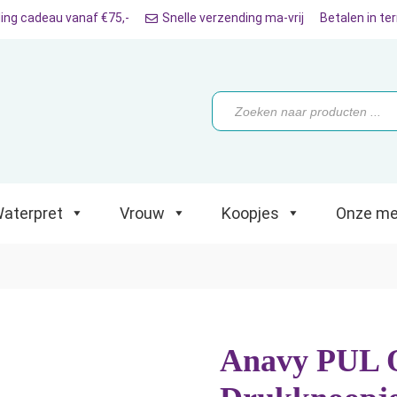
ing cadeau vanaf €75,-
Snelle verzending ma-vrij
Betalen in te
ret
Vrouw
Koopjes
Onze merken
Producten
zoeken
aterpret
Vrouw
Koopjes
Onze me
Anavy PUL O