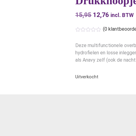
Drukknoopj
15,95
Oorspronkelijk
12,76
Huidige
incl. BTW
prijs
prijs
(
0
klantbeoorde
was:
is:
€15,95.
€12,76.
Deze multifunctionele overbr
hydrofielen en losse inlegg
als Anavy zelf (ook de nachtl
Uitverkocht