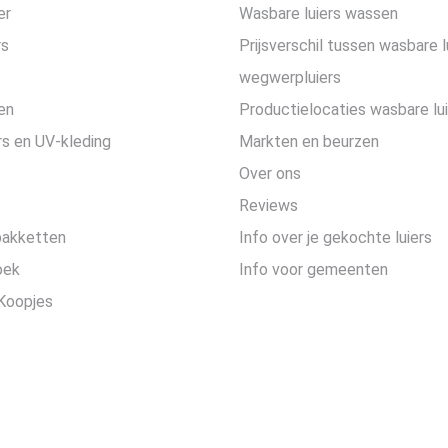
er
Wasbare luiers wassen
rs
Prijsverschil tussen wasbare l
wegwerpluiers
en
Productielocaties wasbare lu
s en UV-kleding
Markten en beurzen
Over ons
Reviews
pakketten
Info over je gekochte luiers
oek
Info voor gemeenten
Koopjes