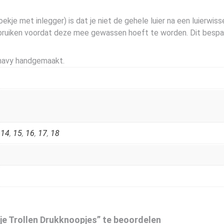
e met inlegger) is dat je niet de gehele luier na een luierwisse
bruiken voordat deze mee gewassen hoeft te worden. Dit bespaart
Anavy handgemaakt.
,
14
,
15
,
16
,
17
,
18
e Trollen Drukknoopjes” te beoordelen