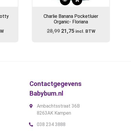
otty
Charlie Banana Pocketluier
Organic- Floriana
ijke
e
28,99
Oorspronkelijke
21,75
Huidige
TW
incl. BTW
prijs
prijs
was:
is:
.
€28,99.
€21,75.
Contactgegevens
gina
Babybum.nl
Ambachtsstraat 36B
8263AK Kampen
038 234 3888