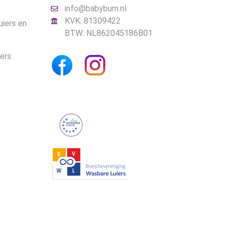
info@babybum.nl
KVK: 81309422
uiers en
BTW: NL862045186B01
iers