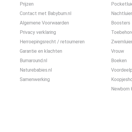
Prijzen
Pocketlui
Contact met Babybum.nl
Nachtluie
Algemene Voorwaarden
Boosters
Privacy verklaring
Toebehor
Herroepingsrecht / retourneren
Zwemluier
Garantie en klachten
Vrouw
Bumaround.nl
Boeken
Naturebabies.nl
Voordeel
Samenwerking
Koopjesh
Newborn 