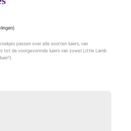
es
e
lingen)
oekjes passen over alle soorten luiers, van
ers tot de voorgevormde luiers van zowel Little Lamb
uier!).