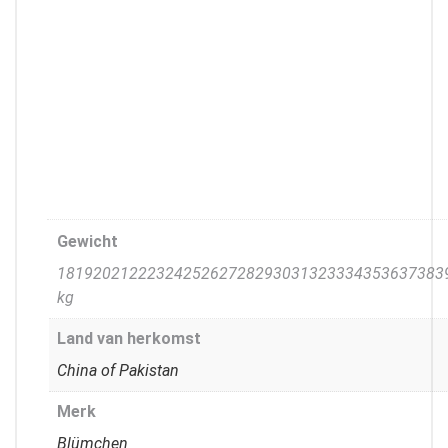
Gewicht
1819202122232425262728293031323334353637383
kg
Land van herkomst
China of Pakistan
Merk
Blümchen