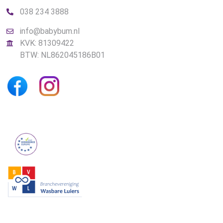
038 234 3888
info@babybum.nl
KVK: 81309422
BTW: NL862045186B01