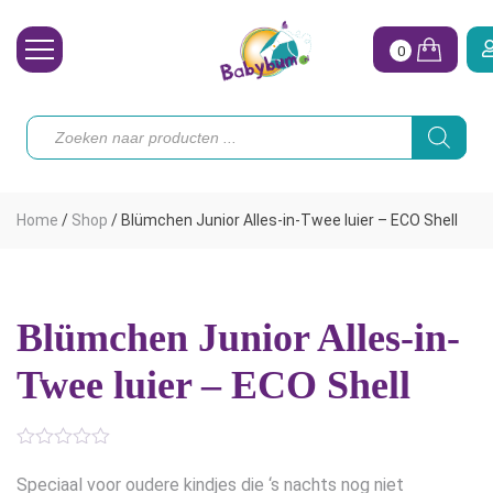
0
Wasbare Luiers
Producten
zoeken
Toebehoren
Waterpret
Home
/
Shop
/
Blümchen Junior Alles-in-Twee luier – ECO Shell
Vrouw
Koopjes
Blümchen Junior Alles-in-
Onze merken
Twee luier – ECO Shell
Hoe begin ik?
Speciaal voor oudere kindjes die ‘s nachts nog niet