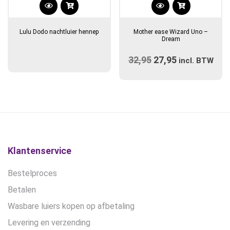
Dit
product
Lulu Dodo nachtluier hennep
Mother ease Wizard Uno –
heeft
Dream
meerdere
32,95
Oorspronkelijke
27,95
Huidige
variaties.
incl. BTW
prijs
Deze
prijs
optie
was:
is:
kan
€32,95.
€27,95.
gekozen
worden
op
de
Klantenservice
productpagina
Bestelproces
Betalen
Wasbare luiers kopen op afbetaling
Levering en verzending