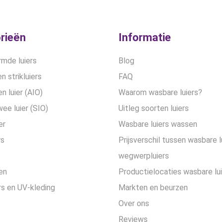
rieën
Informatie
mde luiers
Blog
n strikluiers
FAQ
en luier (AIO)
Waarom wasbare luiers?
wee luier (SIO)
Uitleg soorten luiers
er
Wasbare luiers wassen
rs
Prijsverschil tussen wasbare l
wegwerpluiers
en
Productielocaties wasbare lu
s en UV-kleding
Markten en beurzen
Over ons
Reviews