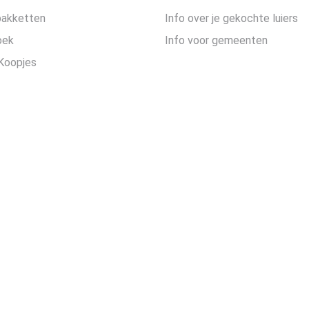
pakketten
Info over je gekochte luiers
oek
Info voor gemeenten
Koopjes