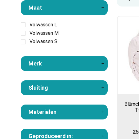
Maat
Volwassen L
Volwassen M
Volwassen S
Merk
Sluiting
Blümch
T
Materialen
25
Geproduceerd in: