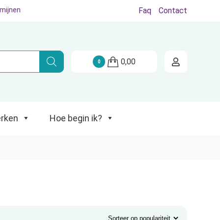
rmijnen
Faq
Contact
Hoe begin ik?
0,00
0
rken
Hoe begin ik?