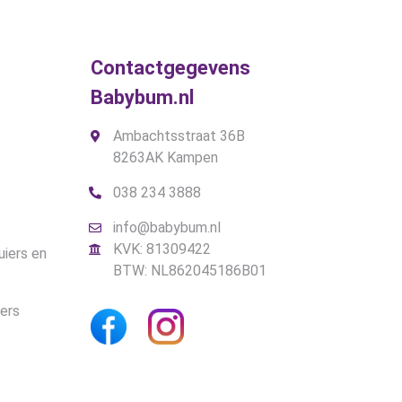
Contactgegevens
Babybum.nl
Ambachtsstraat 36B
8263AK Kampen
038 234 3888
info@babybum.nl
KVK: 81309422
uiers en
BTW: NL862045186B01
iers