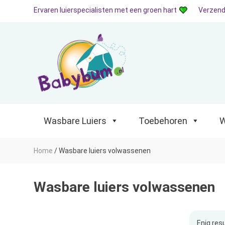
Ervaren luierspecialisten met een groen hart
Verzend
Wasbare Luiers
Toebehoren
Waterp
Wasbare Luiers
Toebehoren
W
Home
/
Wasbare luiers volwassenen
Wasbare luiers volwassenen
Enig res