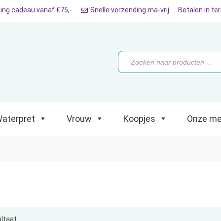
ing cadeau vanaf €75,-
Snelle verzending ma-vrij
Betalen in te
ret
Vrouw
Koopjes
Onze merken
Producten
zoeken
aterpret
Vrouw
Koopjes
Onze me
ultaat