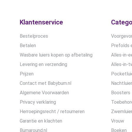
Klantenservice
Catego
Bestelproces
Voorgevor
Betalen
Prefolds e
Wasbare luiers kopen op afbetaling
Alles-in-e
Levering en verzending
Alles-in-t
Prijzen
Pocketlui
Contact met Babybum.nl
Nachtluie
Algemene Voorwaarden
Boosters
Privacy verklaring
Toebehor
Herroepingsrecht / retourneren
Zwemluier
Garantie en klachten
Vrouw
Bumaround.nl
Boeken