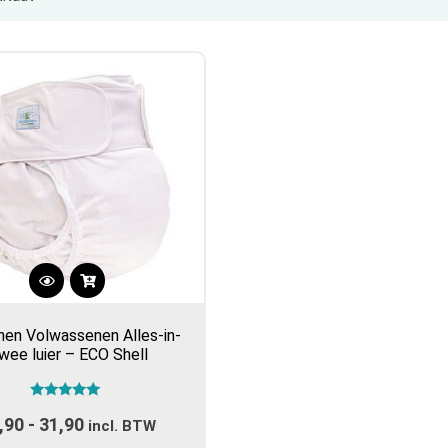
Dit
product
en Volwassenen Alles-in-
heeft
wee luier – ECO Shell
meerdere
variaties.
Gewaardeerd
Deze
,90
-
31,90
Prijsklasse:
5.00
incl. BTW
optie
uit 5