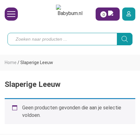
0
Wasbare Luiers
Producten
zoeken
Toebehoren
Waterpret
Home
/
Slaperige Leeuw
Vrouw
Koopjes
Slaperige Leeuw
Onze merken
Geen producten gevonden die aan je selectie
Hoe begin ik?
voldoen.