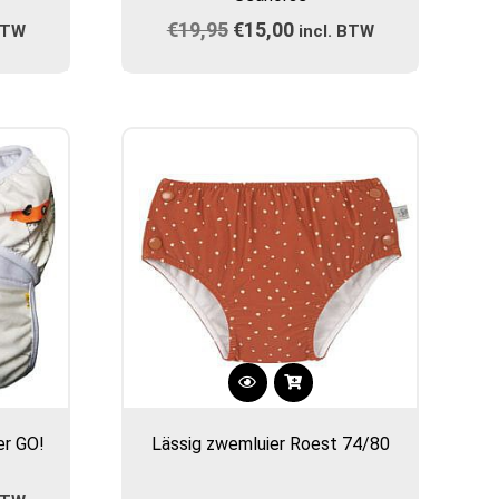
meerdere
ijke
ge
€
19,95
Oorspronkelijke
€
15,00
Huidige
 BTW
variaties.
incl. BTW
prijs
Deze
prijs
optie
was:
is:
kan
0.
€19,95.
€15,00.
gekozen
worden
op
de
gina
productpagina
r GO!
Lässig zwemluier Roest 74/80