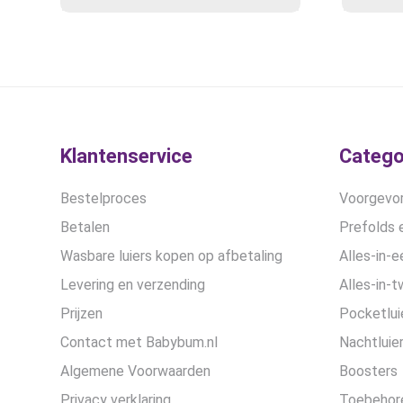
prijs
Deze
prijs
optie
was:
is:
kan
€17,99.
€10,95.
gekozen
worden
op
de
productpagina
Klantenservice
Catego
Bestelproces
Voorgevor
Betalen
Prefolds e
Wasbare luiers kopen op afbetaling
Alles-in-e
Levering en verzending
Alles-in-t
Prijzen
Pocketlui
Contact met Babybum.nl
Nachtluie
Algemene Voorwaarden
Boosters
Privacy verklaring
Toebehor