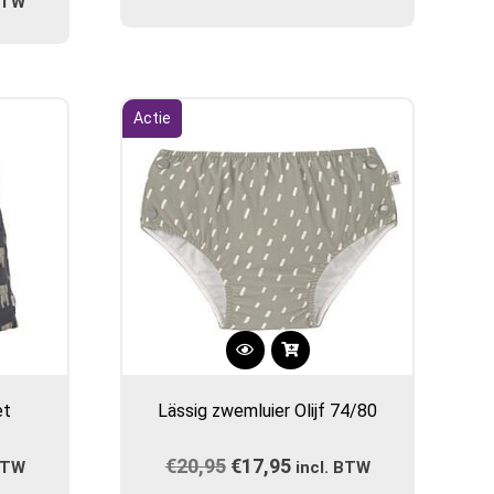
ijke
ge
 BTW
5.
Actie
gina
Dit
product
et
Lässig zwemluier Olijf 74/80
heeft
meerdere
ijke
ge
€
20,95
Oorspronkelijke
€
17,95
Huidige
 BTW
variaties.
incl. BTW