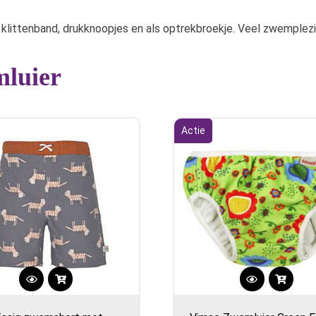
 klittenband, drukknoopjes en als optrekbroekje. Veel zwemplezi
mluier
Actie
Dit
Dit
product
product