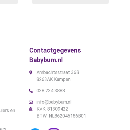
prijs
Deze
prijs
optie
was:
is:
kan
5.
€20,95.
€17,95.
gekozen
worden
op
de
gina
productpagina
Contactgegevens
Babybum.nl
Ambachtsstraat 36B
8263AK Kampen
038 234 3888
info@babybum.nl
KVK: 81309422
uiers en
BTW: NL862045186B01
iers