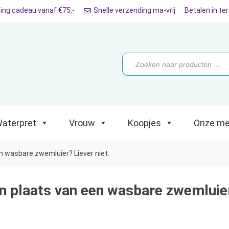
ing cadeau vanaf €75,-
Snelle verzending ma-vrij
Betalen in te
ret
Vrouw
Koopjes
Onze merken
Producten
zoeken
aterpret
Vrouw
Koopjes
Onze me
n wasbare zwemluier? Liever niet.
n plaats van een wasbare zwemluier?