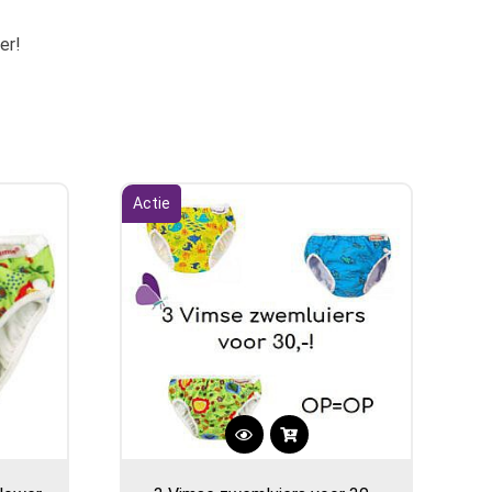
er!
Actie