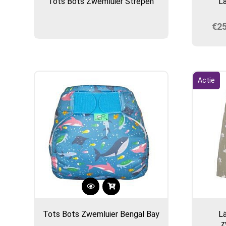
Tots Bots Zwemluier Strepen
L
€
2
Actie
Tots Bots Zwemluier Bengal Bay
L
z