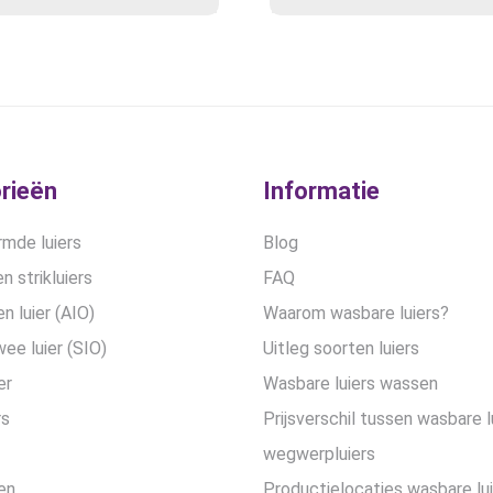
Deze
prijs
Deze
prijs
optie
optie
was:
is:
kan
kan
€25,95.
€20,9
gekozen
gekozen
worden
worden
op
op
de
de
productpagina
productpa
rieën
Informatie
mde luiers
Blog
n strikluiers
FAQ
en luier (AIO)
Waarom wasbare luiers?
wee luier (SIO)
Uitleg soorten luiers
er
Wasbare luiers wassen
rs
Prijsverschil tussen wasbare l
wegwerpluiers
en
Productielocaties wasbare lu