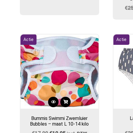
€
2
Actie
Actie
Dit
product
Bummis Swimmi Zwemluier
L
heeft
Bubbles – maat L 10-14 kilo
meerdere