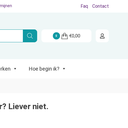
rmijnen
Faq
Contact
Hoe begin ik?
€
0,00
0
rken
Hoe begin ik?
 Liever niet.