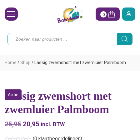
0
Wasbare Luiers
Producten
zoeken
Toebehoren
Waterpret
Home
/
Shop
/
Lässig zwemshort met zwemluier Palmboom
Vrouw
Koopjes
Lässig zwemshort met
Actie
Onze merken
zwemluier Palmboom
Hoe begin ik?
25,95
Oorspronkelijke
20,95
Huidige
incl. BTW
prijs
prijs
(
0
klantbeoordelingen)