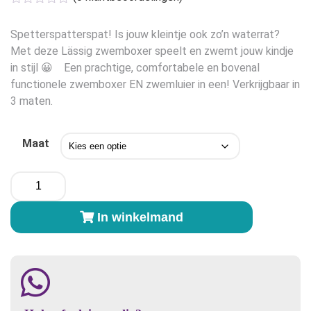
was:
is:
€25,95.
€20,95.
Spetterspatterspat! Is jouw kleintje ook zo’n waterrat?
Met deze Lässig zwemboxer speelt en zwemt jouw kindje
in stijl 😀 Een prachtige, comfortabele en bovenal
functionele zwemboxer EN zwemluier in een! Verkrijgbaar in
3 maten.
Maat
Lässig
zwemshort
met
In winkelmand
zwemluier
Palmboom
aantal