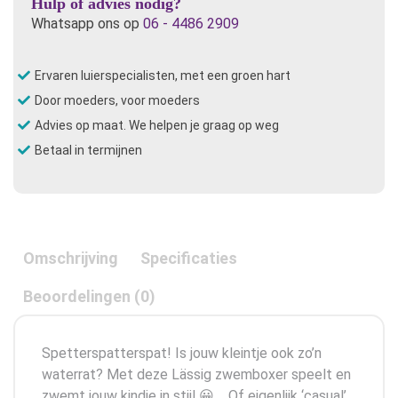
Hulp of advies nodig?
Whatsapp ons op
06 - 4486 2909
Ervaren luierspecialisten, met een groen hart
Door moeders, voor moeders
Advies op maat. We helpen je graag op weg
Betaal in termijnen
Omschrijving
Specificaties
Beoordelingen (0)
Spetterspatterspat! Is jouw kleintje ook zo’n
waterrat? Met deze Lässig zwemboxer speelt en
zwemt jouw kindje in stijl 😀 Of eigenlijk ‘casual’,