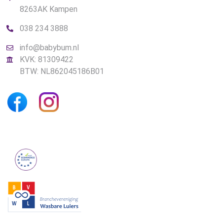
8263AK Kampen
038 234 3888
info@babybum.nl
KVK: 81309422
BTW: NL862045186B01