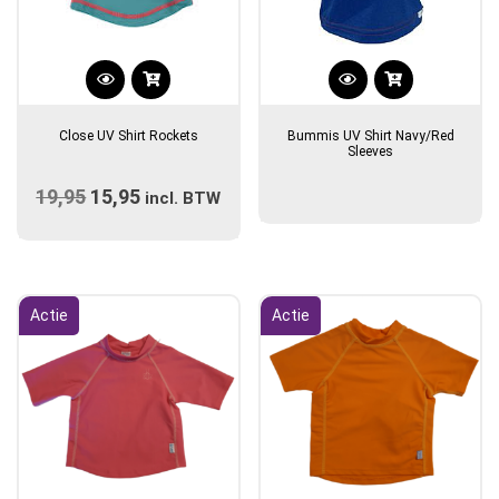
Dit
product
Close UV Shirt Rockets
Bummis UV Shirt Navy/Red
heeft
Sleeves
meerdere
19,95
Oorspronkelijke
15,95
Huidige
variaties.
incl. BTW
prijs
Deze
prijs
optie
was:
is:
kan
€19,95.
€15,95.
gekozen
Actie
Actie
worden
op
de
productpagina