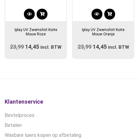
Dit
Dit
product
product
Iplay UV Zwemshirt Korte
Iplay UV Zwemshirt Korte
heeft
heeft
Mouw Roze
Mouw Oranje
meerdere
meerdere
23,99
Oorspronkelijke
14,45
Huidige
23,99
Oorspronkelijke
14,45
Huidige
variaties.
incl. BTW
variaties.
incl. BTW
prijs
Deze
prijs
prijs
Deze
prijs
optie
optie
was:
is:
was:
is:
kan
kan
€23,99.
€14,45.
€23,99.
€14,45.
gekozen
gekozen
worden
worden
op
op
de
de
Klantenservice
productpagina
productpagina
Bestelproces
Betalen
Wasbare luiers kopen op afbetaling