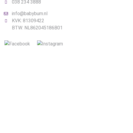
038 234 3888
info@babybum.nl
KVK: 81309422
BTW: NL862045186B01