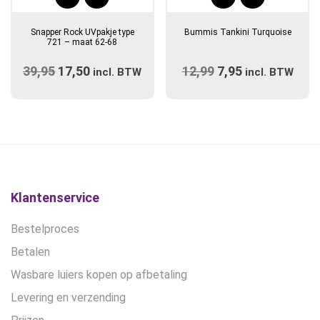
Dit
Dit
product
product
Snapper Rock UVpakje type
Bummis Tankini Turquoise
heeft
heeft
721 – maat 62-68
meerdere
meerdere
39,95
Oorspronkelijke
17,50
Huidige
12,99
Oorspronkelijke
7,95
Huidige
variaties.
incl. BTW
variaties.
incl. BTW
prijs
Deze
prijs
prijs
Deze
prijs
optie
optie
was:
is:
was:
is:
kan
kan
€39,95.
€17,50.
€12,99.
€7,95.
gekozen
gekozen
worden
worden
op
op
de
de
Klantenservice
productpagina
productpagina
Bestelproces
Betalen
Wasbare luiers kopen op afbetaling
Levering en verzending