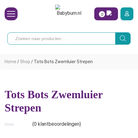
0
Wasbare Luiers
Producten
zoeken
Toebehoren
Waterpret
Home
/
Shop
/
Tots Bots Zwemluier Strepen
Vrouw
Koopjes
Tots Bots Zwemluier
Onze merken
Strepen
Hoe begin ik?
(
0
klantbeoordelingen)