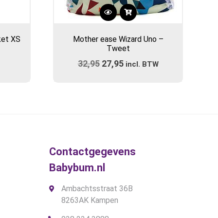
Dit
product
ket XS
Mother ease Wizard Uno –
heeft
Tweet
meerdere
32,95
Oorspronkelijke
27,95
Huidige
variaties.
incl. BTW
prijs
Deze
prijs
optie
was:
is:
kan
€32,95.
€27,95.
gekozen
worden
op
de
Contactgegevens
productpagina
Babybum.nl
Ambachtsstraat 36B
8263AK Kampen