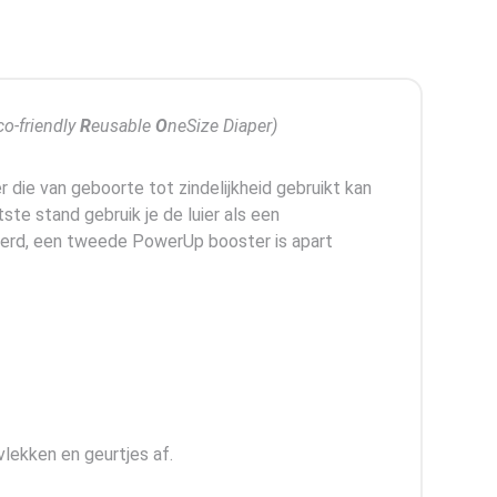
co-friendly
R
eusable
O
neSize Diaper)
 die van geboorte tot zindelijkheid gebruikt kan
ste stand gebruik je de luier als een
leverd, een tweede PowerUp booster is apart
vlekken en geurtjes af.