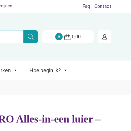
rmijnen
Faq
Contact
Hoe begin ik?
0,00
0
rken
Hoe begin ik?
O Alles-in-een luier –