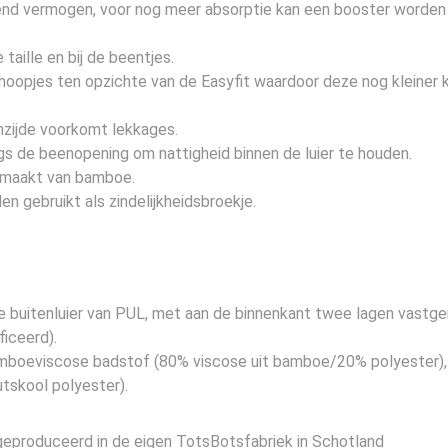
erend vermogen, voor nog meer absorptie kan een booster worden
e taille en bij de beentjes.
ukknoopjes ten opzichte van de Easyfit waardoor deze nog kleine
nzijde voorkomt lekkages.
gs de beenopening om nattigheid binnen de luier te houden.
gemaakt van bamboe.
en gebruikt als zindelijkheidsbroekje.
buitenluier van PUL, met aan de binnenkant twee lagen vastg
iceerd).
bamboeviscose badstof (80% viscose uit bamboe/20% polyester), 
tskool polyester).
produceerd in de eigen TotsBotsfabriek in Schotland