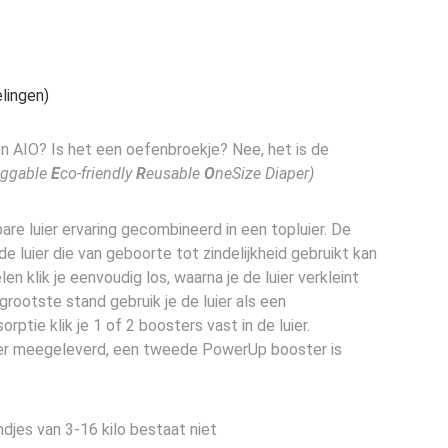
lingen)
en AIO? Is het een oefenbroekje? Nee, het is de
ggable
E
co-friendly
R
eusable
O
neSize Diaper)
re luier ervaring gecombineerd in een topluier. De
e luier die van geboorte tot zindelijkheid gebruikt kan
n klik je eenvoudig los, waarna je de luier verkleint
rootste stand gebruik je de luier als een
rptie klik je 1 of 2 boosters vast in de luier.
er meegeleverd, een tweede PowerUp booster is
ndjes van 3-16 kilo bestaat niet