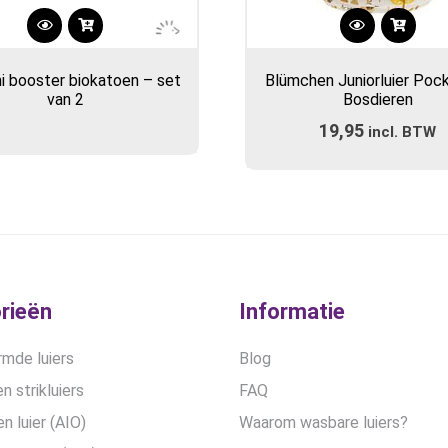
i booster biokatoen – set
Blümchen Juniorluier Poc
van 2
Bosdieren
19,95
incl. BTW
rieën
Informatie
mde luiers
Blog
n strikluiers
FAQ
en luier (AIO)
Waarom wasbare luiers?