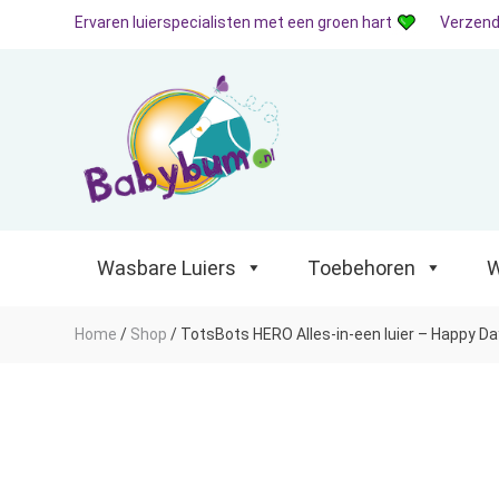
Ervaren luierspecialisten met een groen hart
Verzend
Wasbare Luiers
Toebehoren
Waterp
Wasbare Luiers
Toebehoren
W
Home
/
Shop
/
TotsBots HERO Alles-in-een luier – Happy D