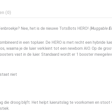
en (0)
efenbroekje? Nee, het is de nieuwe TotsBots HERO!
(
H
uggable
E
ombineerd in een topluier. De HERO is met recht een hybride luier
s, waarna je de luier verkleint tot een newborn AIO. Op de groot
2 boosters vast in de luier. Standaard wordt er 1 booster meege
staat niet
die droog blijft. Het helpt luieruitslag te voorkomen en stoot 
stiek.