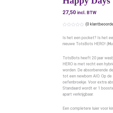
Happy Days
27,50
incl. BTW
(
0
klantbeoorde
Is het een pocket? Is het e
nieuwe TotsBots HERO!
(
H
u
TotsBots heeft 20 jaar wasba
HERO is met recht een hybrid
worden. De absorberende dele
tot een newborn AIO. Op de g
oefenbroekje. Voor extra abso
Standaard wordt er 1 boost
apart verkrijgbaar.
Een completere luier voor ki