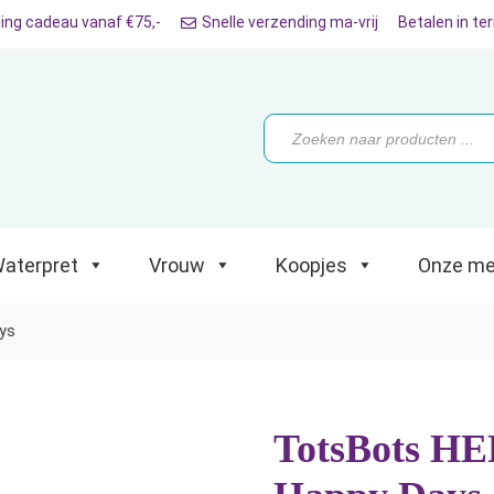
ing cadeau vanaf €75,-
Snelle verzending ma-vrij
Betalen in te
ret
Vrouw
Koopjes
Onze merken
Producten
zoeken
aterpret
Vrouw
Koopjes
Onze me
ays
TotsBots HER