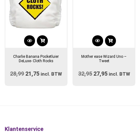
Dit
product
Charlie Banana Pocketluier
Mother ease Wizard Uno –
heeft
DeLuxe- Cloth Rocks
Tweet
meerdere
28,99
Oorspronkelijke
21,75
Huidige
32,95
Oorspronkelijke
27,95
Huidige
incl. BTW
variaties.
incl. BTW
prijs
prijs
prijs
Deze
prijs
optie
was:
is:
was:
is:
kan
€28,99.
€21,75.
€32,95.
€27,95.
gekozen
worden
op
de
Klantenservice
productpagina