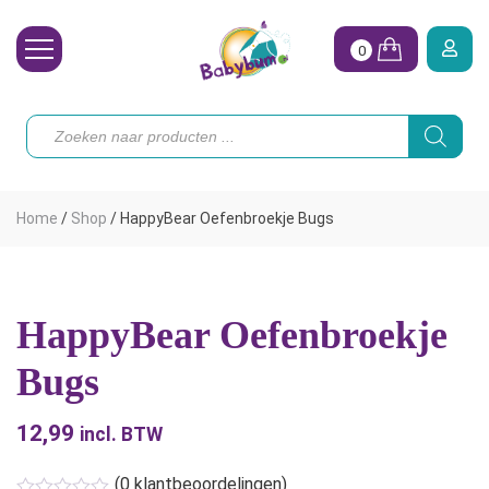
0
Wasbare Luiers
Producten
zoeken
Toebehoren
Waterpret
Home
/
Shop
/
HappyBear Oefenbroekje Bugs
Vrouw
Koopjes
HappyBear Oefenbroekje
Onze merken
Bugs
Hoe begin ik?
12,99
incl. BTW
(
0
klantbeoordelingen)