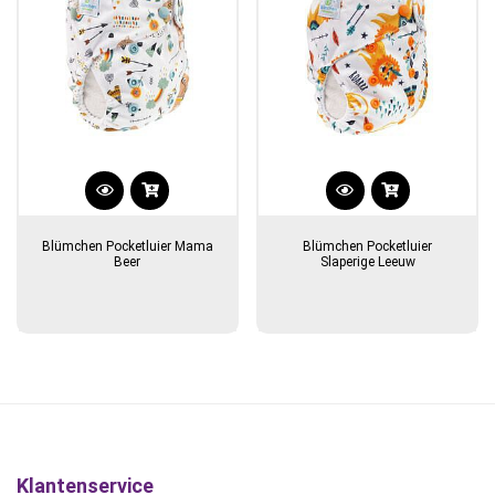
productpagina
Blümchen Pocketluier Mama
Blümchen Pocketluier
Beer
Slaperige Leeuw
Klantenservice