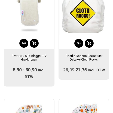
Dit
product
Petit Lulu SIO inlegger – 2
Charlie Banana Pocketluier
heeft
drukknopen
DeLuxe- Cloth Rocks
meerdere
5,90
-
30,90
Prijsklasse:
28,99
Oorspronkelijke
21,75
Huidige
variaties.
incl.
incl. BTW
Deze
€5,90
prijs
prijs
BTW
optie
tot
was:
is:
kan
€30,90
€28,99.
€21,75.
gekozen
worden
op
de