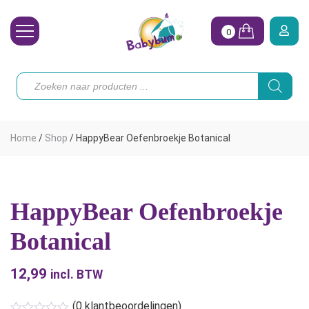
0
Wasbare Luiers
Producten
zoeken
Toebehoren
Waterpret
Home
/
Shop
/
HappyBear Oefenbroekje Botanical
Vrouw
Koopjes
HappyBear Oefenbroekje
Onze merken
Botanical
Hoe begin ik?
12,99
incl. BTW
(
0
klantbeoordelingen)