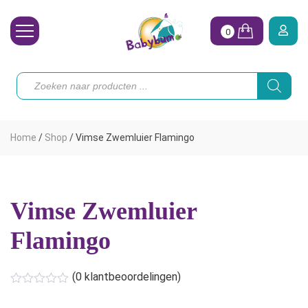
0
Wasbare Luiers
Producten
zoeken
Toebehoren
Waterpret
Home
/
Shop
/
Vimse Zwemluier Flamingo
Vrouw
Koopjes
Vimse Zwemluier
Onze merken
Flamingo
Hoe begin ik?
(
0
klantbeoordelingen)