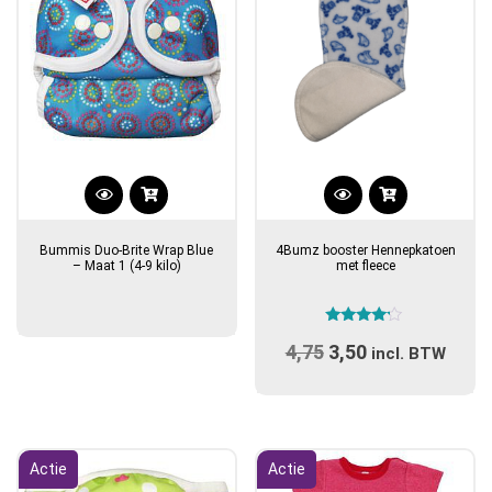
Bummis Duo-Brite Wrap Blue
4Bumz booster Hennepkatoen
– Maat 1 (4-9 kilo)
met fleece
Gewaardeerd
4,75
Oorspronkelijke
3,50
Huidige
4.00
incl. BTW
uit 5
prijs
prijs
was:
is:
€4,75.
€3,50.
Actie
Actie