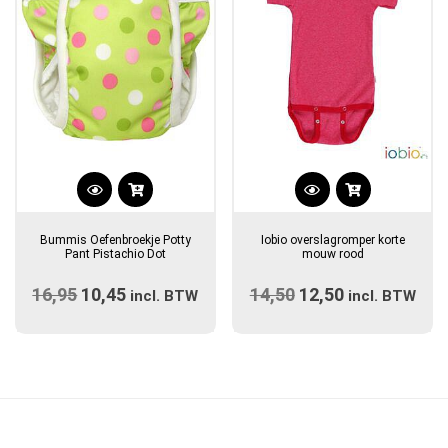
Dit
Dit
product
product
Bummis Oefenbroekje Potty
Iobio overslagromper korte
heeft
heeft
Pant Pistachio Dot
mouw rood
meerdere
meerdere
16,95
Oorspronkelijke
10,45
Huidige
14,50
Oorspronkelijke
12,50
Huidige
variaties.
incl. BTW
variaties.
incl. BTW
prijs
Deze
prijs
prijs
Deze
prijs
optie
optie
was:
is:
was:
is:
kan
kan
€16,95.
€10,45.
€14,50.
€12,50.
gekozen
gekozen
worden
worden
op
op