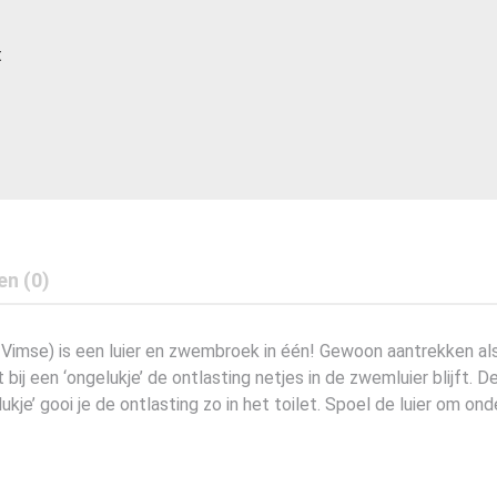
t
en (0)
imse) is een luier en zwembroek in één! Gewoon aantrekken al
 bij een ‘ongelukje’ de ontlasting netjes in de zwemluier blijft.
ukje’ gooi je de ontlasting zo in het toilet. Spoel de luier om 