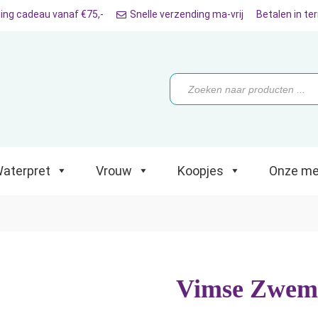
ing cadeau vanaf €75,-
Snelle verzending ma-vrij
Betalen in te
ret
Vrouw
Koopjes
Onze merken
Producten
zoeken
aterpret
Vrouw
Koopjes
Onze me
Vimse Zweml