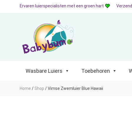
Ervaren luierspecialisten met een groen hart
Verzend
Wasbare Luiers
Toebehoren
Waterp
Wasbare Luiers
Toebehoren
W
Home
/
Shop
/
Vimse Zwemluier Blue Hawaii