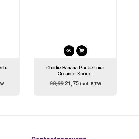
orte
Charlie Banana Pocketluier
Organic- Soccer
ijke
e
28,99
Oorspronkelijke
21,75
Huidige
TW
incl. BTW
prijs
prijs
was:
is:
.
€28,99.
€21,75.