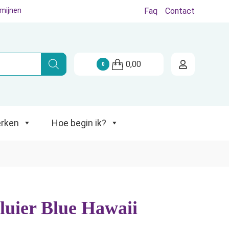
rmijnen
Faq
Contact
Hoe begin ik?
0,00
0
rken
Hoe begin ik?
uier Blue Hawaii