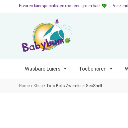
Ervaren luierspecialisten met een groen hart
Verzend
Wasbare Luiers
Toebehoren
Waterp
Wasbare Luiers
Toebehoren
W
Home
/
Shop
/
Tots Bots Zwemluier SeaShell