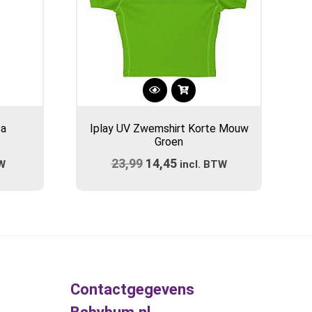
Dit
product
pa
Iplay UV Zwemshirt Korte Mouw
heeft
Groen
meerdere
ijke
23,99
Oorspronkelijke
14,45
Huidige
TW
variaties.
incl. BTW
prijs
Deze
prijs
optie
was:
is:
kan
€23,99.
€14,45.
gekozen
worden
op
de
Contactgegevens
gina
productpagina