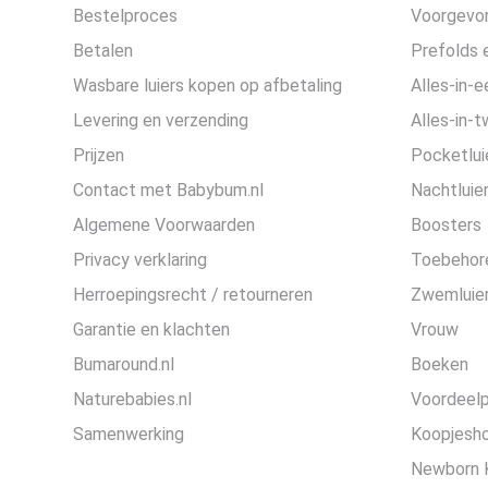
Bestelproces
Voorgevor
Betalen
Prefolds e
Wasbare luiers kopen op afbetaling
Alles-in-e
Levering en verzending
Alles-in-t
Prijzen
Pocketlui
Contact met Babybum.nl
Nachtluie
Algemene Voorwaarden
Boosters
Privacy verklaring
Toebehor
Herroepingsrecht / retourneren
Zwemluier
Garantie en klachten
Vrouw
Bumaround.nl
Boeken
Naturebabies.nl
Voordeel
Samenwerking
Koopjesh
Newborn 