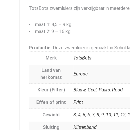
TotsBots zwemluiers zijn verkrijgbaar in meerdere
maat 1: 4,5 – 9 kg
maat 2: 9 – 16 kg
Productie:
Deze zwemluier is gemaakt in Schotla
Merk
TotsBots
Land van
Europa
herkomst
Kleur (Filter)
Blauw
,
Geel
,
Paars
,
Rood
Effen of print
Print
Gewicht
3
,
4
,
5
,
6
,
7
,
8
,
9
,
10
,
11
,
12
,
Sluiting
Klittenband