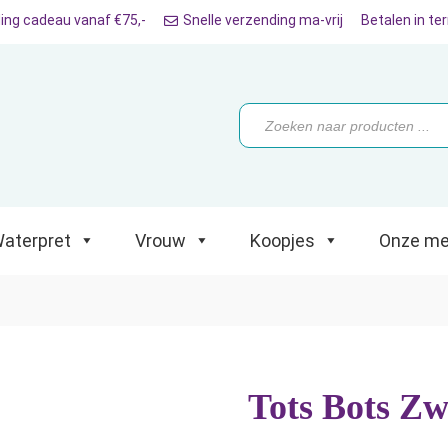
ing cadeau vanaf €75,-
Snelle verzending ma-vrij
Betalen in te
ret
Vrouw
Koopjes
Onze merken
Producten
zoeken
aterpret
Vrouw
Koopjes
Onze me
Tots Bots Zw