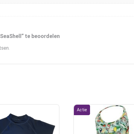
SeaShell” te beoordelen
tsen.
Actie