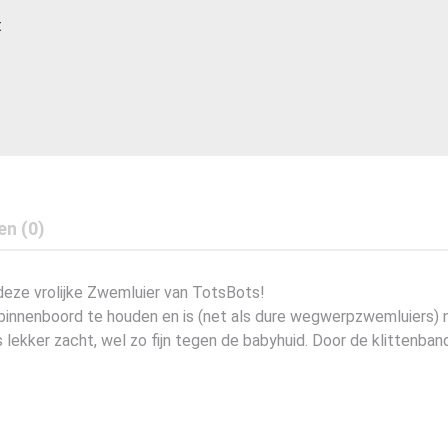
t
en (0)
 deze vrolijke Zwemluier van TotsBots!
innenboord te houden en is (net als dure wegwerpzwemluiers) n
s lekker zacht, wel zo fijn tegen de babyhuid. Door de klittenbands