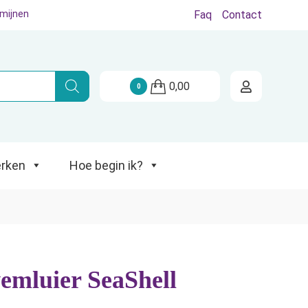
rmijnen
Faq
Contact
Hoe begin ik?
0,00
0
rken
Hoe begin ik?
emluier SeaShell