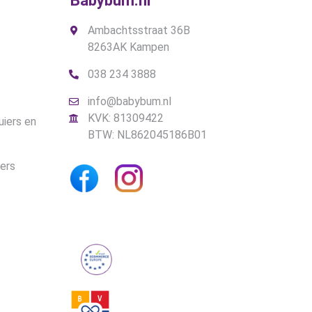
Babybum.nl
Ambachtsstraat 36B
8263AK Kampen
038 234 3888
info@babybum.nl
KVK: 81309422
uiers en
BTW: NL862045186B01
iers