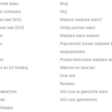
mde luiers
Blog
n strikluiers
FAQ
en luier (AIO)
Waarom wasbare luiers?
wee luier (SIO)
Uitleg soorten luiers
er
Wasbare luiers wassen
rs
Prijsverschil tussen wasbare l
wegwerpluiers
en
Productielocaties wasbare lu
s en UV-kleding
Markten en beurzen
Over ons
Reviews
pakketten
Info over je gekochte luiers
oek
Info voor gemeenten
Koopjes