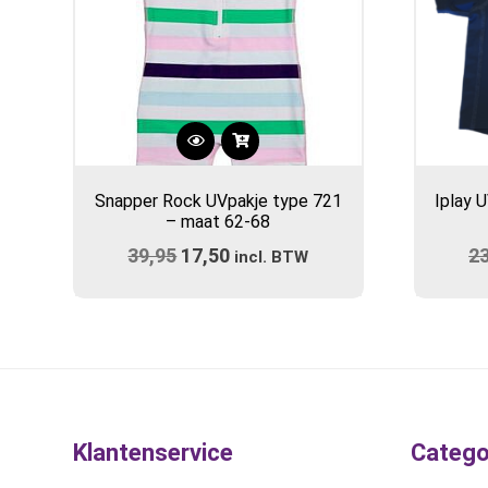
Dit
product
Snapper Rock UVpakje type 721
Iplay 
heeft
– maat 62-68
meerdere
39,95
Oorspronkelijke
17,50
Huidige
2
variaties.
incl. BTW
prijs
Deze
prijs
optie
was:
is:
kan
€39,95.
€17,50.
gekozen
worden
op
de
Klantenservice
Catego
productpagina