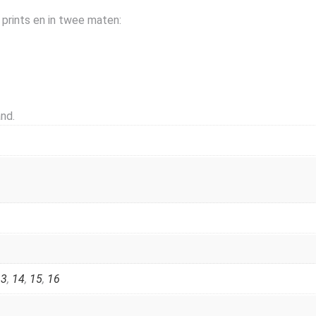
 prints en in twee maten:
nd.
13
,
14
,
15
,
16