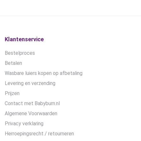
was:
is:
was:
is:
kan
€16,95.
€10,45.
€28,99.
€21,75.
gekozen
worden
op
de
Klantenservice
productpagina
Bestelproces
Betalen
Wasbare luiers kopen op afbetaling
Levering en verzending
Prijzen
Contact met Babybum.nl
Algemene Voorwaarden
Privacy verklaring
Herroepingsrecht / retourneren