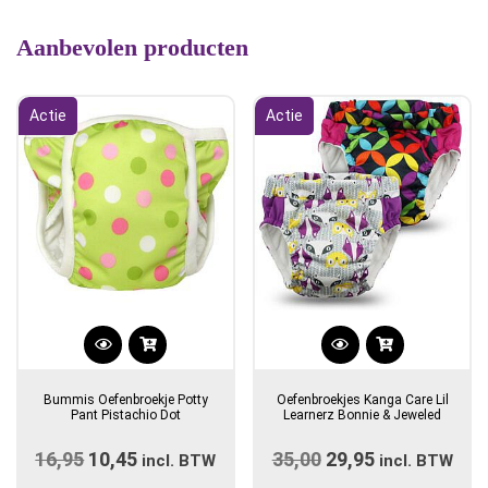
Aanbevolen producten
Actie
Actie
Dit
product
Bummis Oefenbroekje Potty
Oefenbroekjes Kanga Care Lil
heeft
Pant Pistachio Dot
Learnerz Bonnie & Jeweled
meerdere
16,95
Oorspronkelijke
10,45
Huidige
35,00
Oorspronkelijke
29,95
Huidige
variaties.
incl. BTW
incl. BTW
Deze