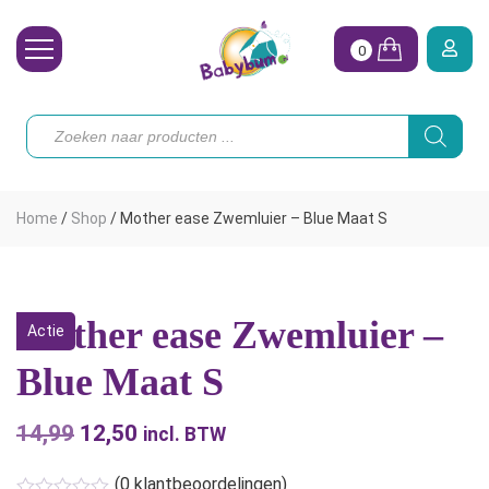
0
Wasbare Luiers
Producten
zoeken
Toebehoren
Waterpret
Home
/
Shop
/
Mother ease Zwemluier – Blue Maat S
Vrouw
Koopjes
Mother ease Zwemluier –
Actie
Onze merken
Blue Maat S
Hoe begin ik?
14,99
Oorspronkelijke
12,50
Huidige
incl. BTW
prijs
prijs
(
0
klantbeoordelingen)