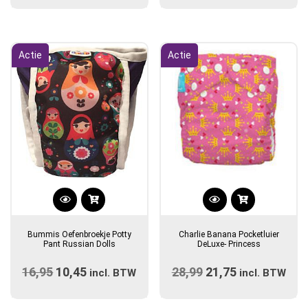
prijs
prijs
prijs
prijs
optie
was:
is:
was:
is:
kan
€16,95.
€10,45.
€35,00.
€29,95.
gekozen
Actie
Actie
worden
op
de
productpagina
Dit
product
Bummis Oefenbroekje Potty
Charlie Banana Pocketluier
heeft
Pant Russian Dolls
DeLuxe- Princess
meerdere
16,95
Oorspronkelijke
10,45
Huidige
28,99
Oorspronkelijke
21,75
Huidige
variaties.
incl. BTW
incl. BTW
prijs
Deze
prijs
prijs
prijs
optie