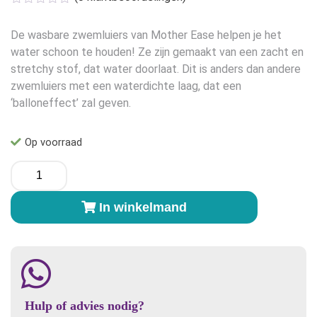
was:
is:
€14,99.
€12,50.
De wasbare zwemluiers van Mother Ease helpen je het
water schoon te houden! Ze zijn gemaakt van een zacht en
stretchy stof, dat water doorlaat. Dit is anders dan andere
zwemluiers met een waterdichte laag, dat een
‘balloneffect’ zal geven.
Op voorraad
Mother
ease
Zwemluier
In winkelmand
-
Blue
Maat
S
aantal
Hulp of advies nodig?