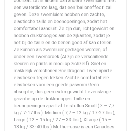
doorlaat. Dit is anders dan andere zwemluiers met
een waterdichte laag, dat een ‘balloneffect’ zal
geven. Deze zwemluiers hebben een zachte,
elastische taille en beenopeningen, zodat het
comfortabel aansluit. Ze zijn dun, lichtgewicht en
hebben drukknoopjes aan de zijkanten, zodat je
het bij de taille en de benen goed af kan stellen.
Ze kunnen als zwemluier gedragen worden, of
onder een zwembroek (Al zijn de verschillende
kleuren en prints al mooi op zichzelf). Snel en
makkelijk verschonen Sneldrogend Twee aparte
elastieken tegen lekken Zachte comfortabele
elastieken voor een goede pasvorm Geen
absorptie, dus geen extra gewicht Levenslange
garantie op de drukknoopjes Taille en
beenopeningen apart af te stellen Small ( 3 – 7,7
kg / 7-17 lbs ), Medium ( 7,7 – 12 kg / 17-27 lbs ),
Large ( 12 – 15 kg / 27 – 33 lbs ), XLarge ( 15 –
18 kg / 33-40 lbs ) Mother-ease is een Canadees