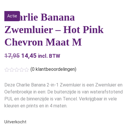
Charlie Banana
Actie
Zwemluier – Hot Pink
Chevron Maat M
17,95
Oorspronkelijke
14,45
Huidige
incl. BTW
prijs
prijs
(
0
klantbeoordelingen)
was:
is:
€17,95.
€14,45.
Deze Charlie Banana 2-in-1 Zwemluier is een Zwemluier en
Oefenbroekje in een: De buitenzijde is van waterafstotend
PUL en de binnenzijde is van Tencel. Verkrijgbaar in vele
kleuren en prints en in 4 maten.
Uitverkocht