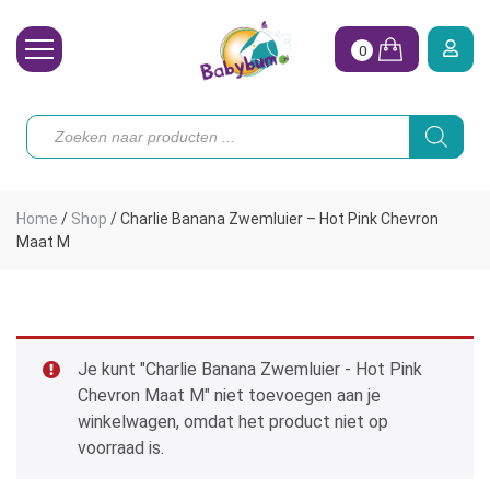
0
Wasbare Luiers
Producten
zoeken
Toebehoren
Waterpret
Home
/
Shop
/
Charlie Banana Zwemluier – Hot Pink Chevron
Vrouw
Maat M
Koopjes
Onze merken
Je kunt "Charlie Banana Zwemluier - Hot Pink
Hoe begin ik?
Chevron Maat M" niet toevoegen aan je
winkelwagen, omdat het product niet op
voorraad is.