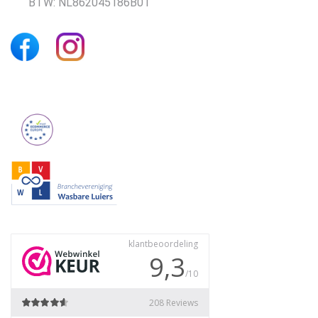
BTW: NL862045186B01