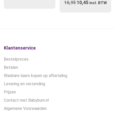
16,95
Oorspronkelijke
10,45
Huidige
variaties.
incl. BTW
prijs
Deze
prijs
optie
was:
is:
kan
€16,95.
€10,45.
gekozen
worden
op
de
Klantenservice
productpagina
Bestelproces
Betalen
Wasbare luiers kopen op afbetaling
Levering en verzending
Prijzen
Contact met Babybum.nl
Algemene Voorwaarden