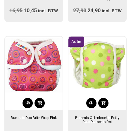
meerdere
16,95
Oorspronkelijke
10,45
Huidige
27,90
Oorspronkelijke
24,90
Huidige
variaties.
incl. BTW
incl. BTW
prijs
Deze
prijs
prijs
prijs
optie
was:
is:
was:
is:
kan
€16,95.
€10,45.
€27,90.
€24,90.
gekozen
Actie
worden
op
de
productpagina
Dit
product
Bummis Duo-Brite Wrap Pink
Bummis Oefenbroekje Potty
heeft
Pant Pistachio Dot
meerdere