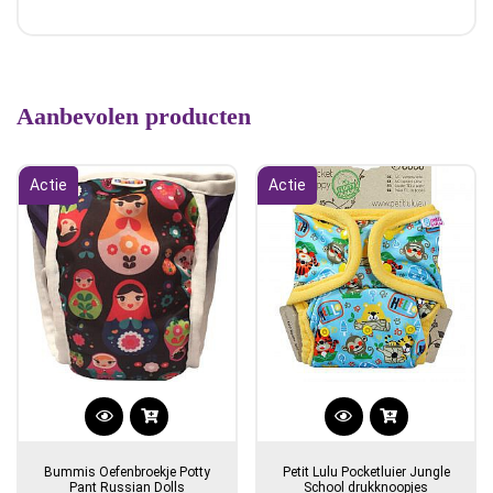
Aanbevolen producten
Actie
Actie
Dit
product
Bummis Oefenbroekje Potty
Petit Lulu Pocketluier Jungle
heeft
Pant Russian Dolls
School drukknoopjes