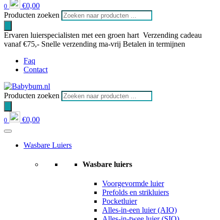
€
0,00
0
Producten zoeken
Ervaren luierspecialisten met een groen hart
Verzending cadeau
vanaf €75,-
Snelle verzending ma-vrij
Betalen in termijnen
Faq
Contact
Producten zoeken
€
0,00
0
Wasbare Luiers
Wasbare luiers
Voorgevormde luier
Prefolds en strikluiers
Pocketluier
Alles-in-een luier (AIO)
Alles-in-twee luier (SIO)