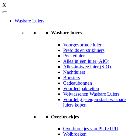
X
Wasbare Luiers
Wasbare luiers
Voorgevormde luier
Prefolds en strikluiers
Pocketluier
Alles-in-een luier (AIO)
Alles-in-twee luier (SIO)
Nachtluiers
Boosters
Cadeaubonnen
Voordeelpakketten
Volwassenen Wasbare Luiers
Voordelig je eigen stash wasbare
luiers kopen
Overbroekjes
Overbroekjes van PUL/TPU
Wolbroeken