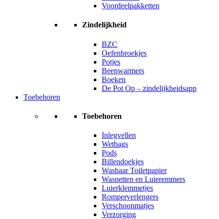
Voordeelpakketten
Zindelijkheid
BZC
Oefenbroekjes
Potjes
Beenwarmers
Boeken
De Pot Op – zindelijkheidsapp
Toebehoren
Toebehoren
Inlegvellen
Wetbags
Pods
Billendoekjes
Wasbaar Toiletpapier
Wasnetten en Luieremmers
Luierklemmetjes
Romperverlengers
Verschoonmatjes
Verzorging