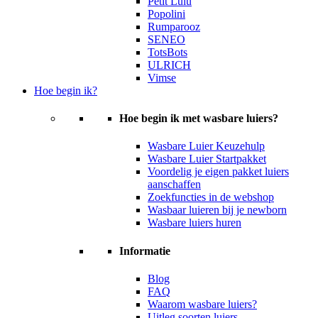
Petit Lulu
Popolini
Rumparooz
SENEO
TotsBots
ULRICH
Vimse
Hoe begin ik?
Hoe begin ik met wasbare luiers?
Wasbare Luier Keuzehulp
Wasbare Luier Startpakket
Voordelig je eigen pakket luiers
aanschaffen
Zoekfuncties in de webshop
Wasbaar luieren bij je newborn
Wasbare luiers huren
Informatie
Blog
FAQ
Waarom wasbare luiers?
Uitleg soorten luiers