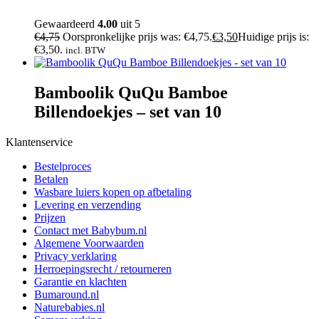
Gewaardeerd
4.00
uit 5
€
4,75
Oorspronkelijke prijs was: €4,75.
€
3,50
Huidige prijs is:
€3,50.
incl. BTW
Bamboolik QuQu Bamboe
Billendoekjes – set van 10
Klantenservice
Bestelproces
Betalen
Wasbare luiers kopen op afbetaling
Levering en verzending
Prijzen
Contact met Babybum.nl
Algemene Voorwaarden
Privacy verklaring
Herroepingsrecht / retourneren
Garantie en klachten
Bumaround.nl
Naturebabies.nl