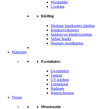
Wasmiddel
Cordring
Kleding
Wasbare luierkontjes kleding
Romperverlengers
Slabben en kliederschorten
Sitbag Wader
Wasbare mondkapjes
Waterpret
Zwemluiers
Zwemluiers
Tankini
UV-kleding
Zonnehoed
Badmuts
Waterschoenen
Vrouw
Menstruatie