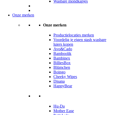
Wasbare mondkapjes
Onze merken
Onze merken
Productielocaties merken
Voordelig je eigen stash wasbare
luiers kopen
Avo&Cado
Bamboolik
Bambinex
BilliesBox
Blümchen
Boingo
Cheeky Wipes
Disana
HappyBear
Hu-Da
Mother Ease