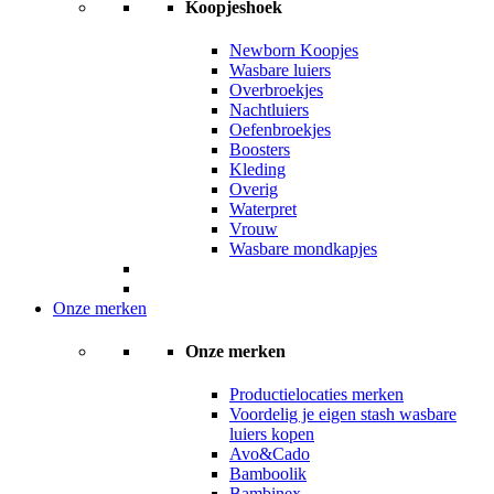
Koopjeshoek
Newborn Koopjes
Wasbare luiers
Overbroekjes
Nachtluiers
Oefenbroekjes
Boosters
Kleding
Overig
Waterpret
Vrouw
Wasbare mondkapjes
Onze merken
Onze merken
Productielocaties merken
Voordelig je eigen stash wasbare
luiers kopen
Avo&Cado
Bamboolik
Bambinex