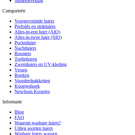
Samenwerking
Categorieën
Voorgevormde luiers
Prefolds en strikluiers
Alles-in-een luier (AIO)
Alles-in-twee luier (SIO)
Pocketluier
Nachtluiers
Boosters
Toebehoren
Zwemluiers en UV-kleding
Vrouw
Boeken
Voordeelpakketten
Koopjeshoek
Newborn Koopjes
Informatie
Blog
FAQ
Waarom wasbare luiers?
Uitleg soorten luiers
Wasbare luiers wassen