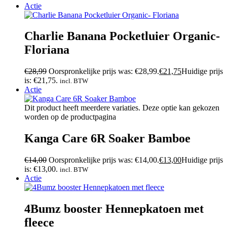
Actie
Charlie Banana Pocketluier Organic-
Floriana
€
28,99
Oorspronkelijke prijs was: €28,99.
€
21,75
Huidige prijs
is: €21,75.
incl. BTW
Actie
Dit product heeft meerdere variaties. Deze optie kan gekozen
worden op de productpagina
Kanga Care 6R Soaker Bamboe
€
14,00
Oorspronkelijke prijs was: €14,00.
€
13,00
Huidige prijs
is: €13,00.
incl. BTW
Actie
4Bumz booster Hennepkatoen met
fleece