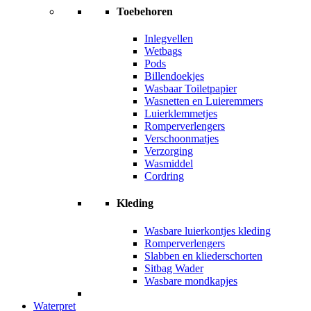
Toebehoren
Inlegvellen
Wetbags
Pods
Billendoekjes
Wasbaar Toiletpapier
Wasnetten en Luieremmers
Luierklemmetjes
Romperverlengers
Verschoonmatjes
Verzorging
Wasmiddel
Cordring
Kleding
Wasbare luierkontjes kleding
Romperverlengers
Slabben en kliederschorten
Sitbag Wader
Wasbare mondkapjes
Waterpret