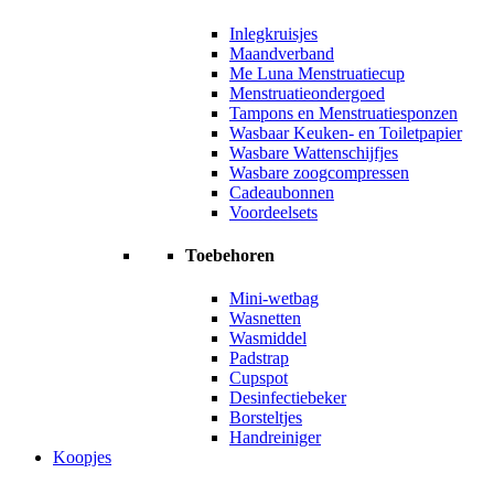
Inlegkruisjes
Maandverband
Me Luna Menstruatiecup
Menstruatieondergoed
Tampons en Menstruatiesponzen
Wasbaar Keuken- en Toiletpapier
Wasbare Wattenschijfjes
Wasbare zoogcompressen
Cadeaubonnen
Voordeelsets
Toebehoren
Mini-wetbag
Wasnetten
Wasmiddel
Padstrap
Cupspot
Desinfectiebeker
Borsteltjes
Handreiniger
Koopjes