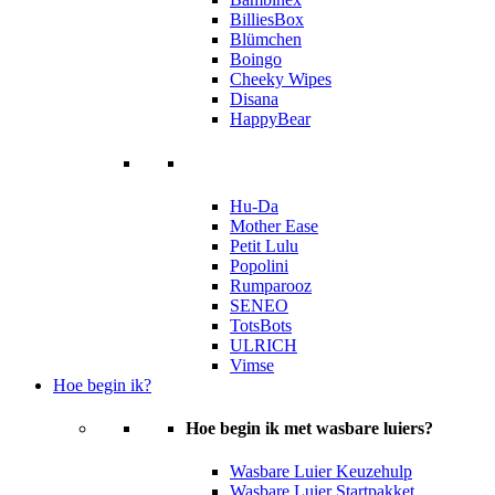
BilliesBox
Blümchen
Boingo
Cheeky Wipes
Disana
HappyBear
Hu-Da
Mother Ease
Petit Lulu
Popolini
Rumparooz
SENEO
TotsBots
ULRICH
Vimse
Hoe begin ik?
Hoe begin ik met wasbare luiers?
Wasbare Luier Keuzehulp
Wasbare Luier Startpakket