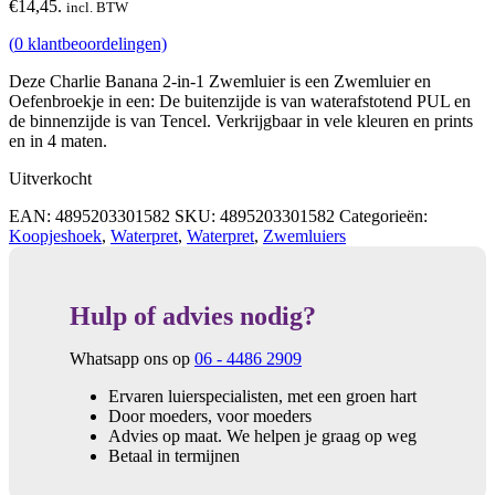
€14,45.
incl. BTW
(
0
klantbeoordelingen)
Deze Charlie Banana 2-in-1 Zwemluier is een Zwemluier en
Oefenbroekje in een: De buitenzijde is van waterafstotend PUL en
de binnenzijde is van Tencel. Verkrijgbaar in vele kleuren en prints
en in 4 maten.
Uitverkocht
EAN:
4895203301582
SKU:
4895203301582
Categorieën:
Koopjeshoek
,
Waterpret
,
Waterpret
,
Zwemluiers
Hulp of advies nodig?
Whatsapp ons op
06 - 4486 2909
Ervaren luierspecialisten, met een groen hart
Door moeders, voor moeders
Advies op maat. We helpen je graag op weg
Betaal in termijnen