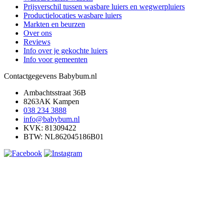
Prijsverschil tussen wasbare luiers en wegwerpluiers
Productielocaties wasbare luiers
Markten en beurzen
Over ons
Reviews
Info over je gekochte luiers
Info voor gemeenten
Contactgegevens Babybum.nl
Ambachtsstraat 36B
8263AK Kampen
038 234 3888
info@babybum.nl
KVK: 81309422
BTW: NL862045186B01