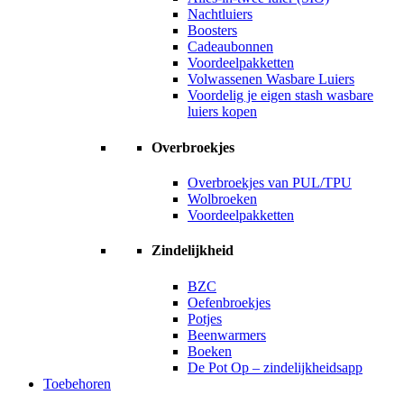
Nachtluiers
Boosters
Cadeaubonnen
Voordeelpakketten
Volwassenen Wasbare Luiers
Voordelig je eigen stash wasbare
luiers kopen
Overbroekjes
Overbroekjes van PUL/TPU
Wolbroeken
Voordeelpakketten
Zindelijkheid
BZC
Oefenbroekjes
Potjes
Beenwarmers
Boeken
De Pot Op – zindelijkheidsapp
Toebehoren