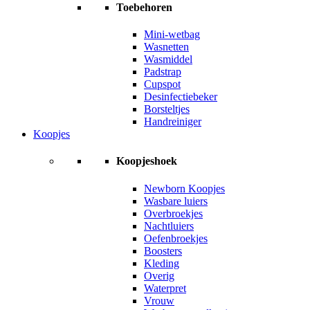
Toebehoren
Mini-wetbag
Wasnetten
Wasmiddel
Padstrap
Cupspot
Desinfectiebeker
Borsteltjes
Handreiniger
Koopjes
Koopjeshoek
Newborn Koopjes
Wasbare luiers
Overbroekjes
Nachtluiers
Oefenbroekjes
Boosters
Kleding
Overig
Waterpret
Vrouw