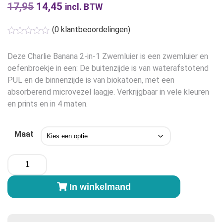
17,95
Oorspronkelijke
14,45
Huidige
incl. BTW
prijs
prijs
(
0
klantbeoordelingen)
was:
is:
€17,95.
€14,45.
Deze Charlie Banana 2-in-1 Zwemluier is een zwemluier en
oefenbroekje in een: De buitenzijde is van waterafstotend
PUL en de binnenzijde is van biokatoen, met een
absorberend microvezel laagje. Verkrijgbaar in vele kleuren
en prints en in 4 maten.
Maat
Charlie
Banana
2-
In winkelmand
in-
1
Zwemluier