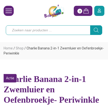
0
Wasbare Luiers
Producten
zoeken
Toebehoren
Waterpret
Home
/
Shop
/
Charlie Banana 2-in-1 Zwemluier en Oefenbroekje-
Vrouw
Periwinkle
Koopjes
Onze merken
Charlie Banana 2-in-1
Actie
Hoe begin ik?
Zwemluier en
Oefenbroekje- Periwinkle