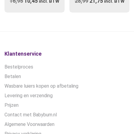
16,95
Oorspronkelijke
10,45
Huidige
28,99
Oorspronkelijke
21,75
Huidige
variaties.
incl. BTW
incl. BTW
prijs
Deze
prijs
prijs
prijs
optie
was:
is:
was:
is:
kan
€16,95.
€10,45.
€28,99.
€21,75.
gekozen
worden
op
de
Klantenservice
productpagina
Bestelproces
Betalen
Wasbare luiers kopen op afbetaling
Levering en verzending
Prijzen
Contact met Babybum.nl
Algemene Voorwaarden
Privacy verklaring