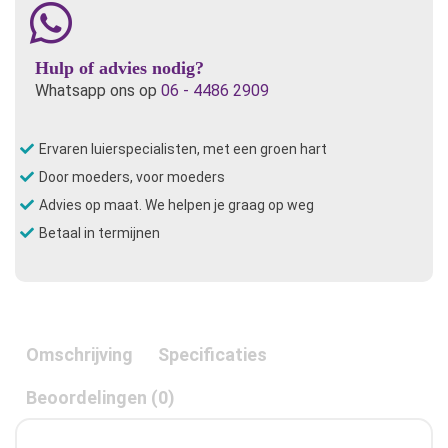
en
Oefenbroekje-
Periwinkle
Hulp of advies nodig?
aantal
Whatsapp ons op
06 - 4486 2909
Ervaren luierspecialisten, met een groen hart
Door moeders, voor moeders
Advies op maat. We helpen je graag op weg
Betaal in termijnen
Omschrijving
Specificaties
Beoordelingen (0)