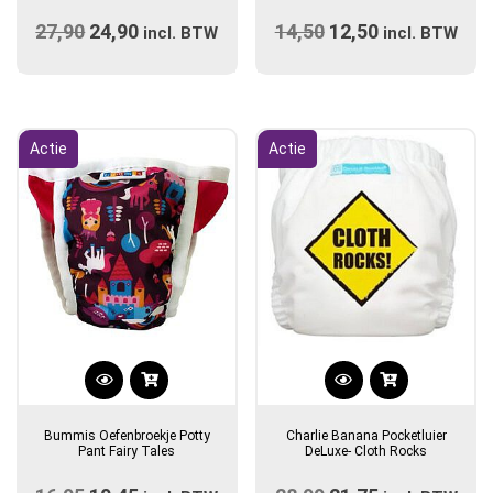
meerdere
27,90
Oorspronkelijke
24,90
Huidige
14,50
Oorspronkelijke
12,50
Huidige
incl. BTW
variaties.
incl. BTW
prijs
prijs
prijs
Deze
prijs
optie
was:
is:
was:
is:
kan
€27,90.
€24,90.
€14,50.
€12,50.
gekozen
Actie
Actie
worden
op
de
productpagina
Dit
product
Bummis Oefenbroekje Potty
Charlie Banana Pocketluier
heeft
Pant Fairy Tales
DeLuxe- Cloth Rocks
meerdere