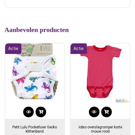
Aanbevolen producten
Actie
Actie
Dit
product
Petit Lulu Pocketluier Gecko
Iobio overslagromper korte
heeft
klittenband
mouw rood