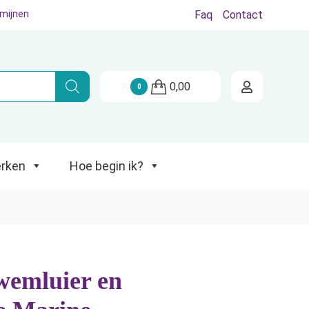
rmijnen
Faq
Contact
Hoe begin ik?
0,00
0
rken
Hoe begin ik?
emluier en