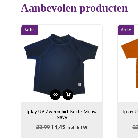
Aanbevolen producten
Actie
Actie
Dit
product
Iplay UV Zwemshirt Korte Mouw
Iplay 
heeft
Navy
meerdere
23,99
Oorspronkelijke
14,45
Huidige
2
variaties.
incl. BTW
prijs
Deze
prijs