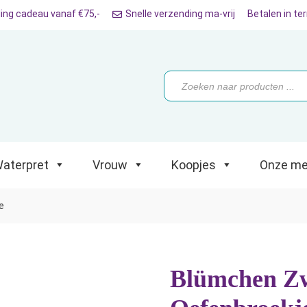
ing cadeau vanaf €75,-
Snelle verzending ma-vrij
Betalen in te
ret
Vrouw
Koopjes
Onze merken
Producten
zoeken
aterpret
Vrouw
Koopjes
Onze me
e
Blümchen Zw