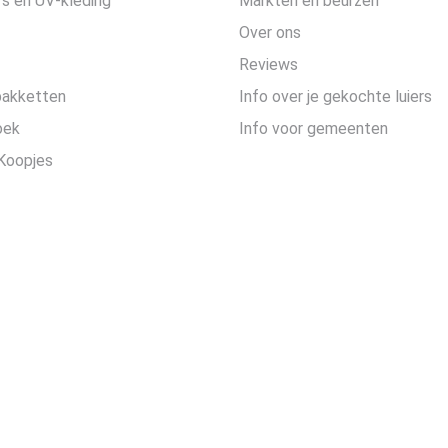
s en UV-kleding
Markten en beurzen
Over ons
Reviews
pakketten
Info over je gekochte luiers
oek
Info voor gemeenten
Koopjes