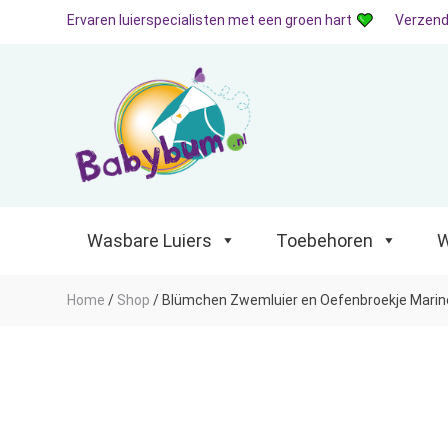
Ervaren luierspecialisten met een groen hart
Verzend
Wasbare Luiers
Toebehoren
Waterp
Wasbare Luiers
Toebehoren
W
Home
/
Shop
/
Blümchen Zwemluier en Oefenbroekje Marin