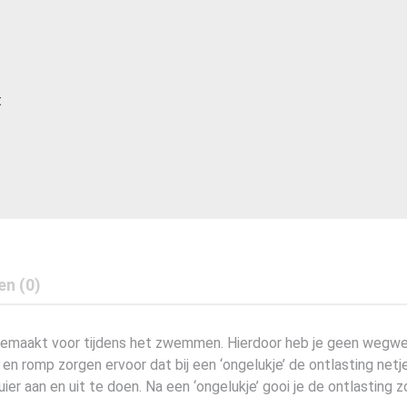
t
en (0)
gemaakt voor tijdens het zwemmen. Hierdoor heb je geen wegw
s en romp zorgen ervoor dat bij een ‘ongelukje’ de ontlasting netj
r aan en uit te doen. Na een ‘ongelukje’ gooi je de ontlasting z