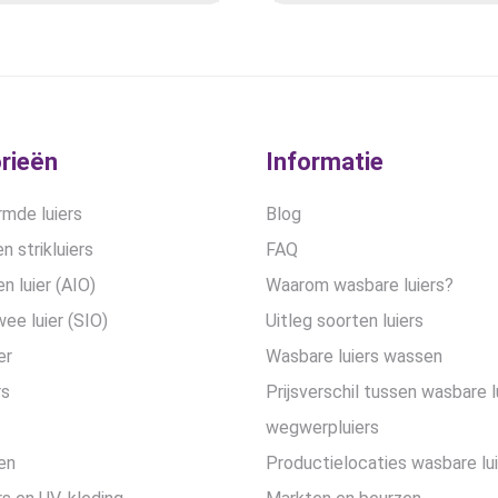
optie
optie
was:
is:
kan
kan
€23,99.
€14,45.
gekozen
gekozen
worden
worden
op
op
de
de
rieën
Informatie
productpagina
productpa
mde luiers
Blog
n strikluiers
FAQ
en luier (AIO)
Waarom wasbare luiers?
wee luier (SIO)
Uitleg soorten luiers
er
Wasbare luiers wassen
rs
Prijsverschil tussen wasbare l
wegwerpluiers
en
Productielocaties wasbare lu