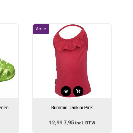
Actie
Dit
product
enen
Bummis Tankini Pink
heeft
meerdere
12,99
Oorspronkelijke
7,95
Huidige
variaties.
incl. BTW
prijs
Deze
prijs