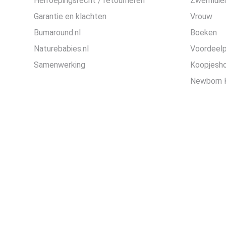
Herroepingsrecht / retourneren
Zwemluier
Garantie en klachten
Vrouw
Bumaround.nl
Boeken
Naturebabies.nl
Voordeel
Samenwerking
Koopjesh
Newborn 