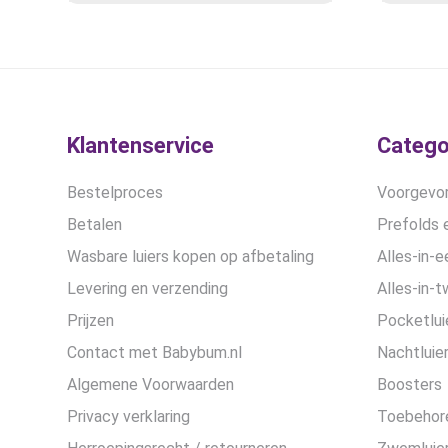
optie
was:
is:
kan
€23,99.
€14,45.
gekozen
worden
op
de
Klantenservice
Catego
productpagina
Bestelproces
Voorgevor
Betalen
Prefolds e
Wasbare luiers kopen op afbetaling
Alles-in-e
Levering en verzending
Alles-in-t
Prijzen
Pocketlui
Contact met Babybum.nl
Nachtluie
Algemene Voorwaarden
Boosters
Privacy verklaring
Toebehor