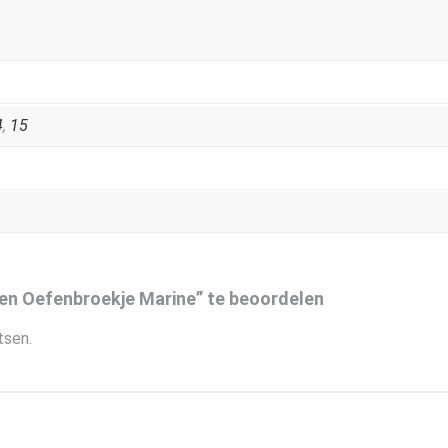
4
,
15
en Oefenbroekje Marine” te beoordelen
tsen.