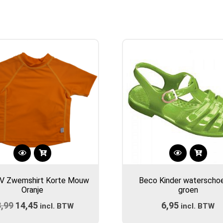
Dit
Dit
product
product
UV Zwemshirt Korte Mouw
Beco Kinder waterscho
heeft
heeft
Oranje
groen
meerdere
meerdere
3,99
Oorspronkelijke
14,45
Huidige
6,95
variaties.
incl. BTW
incl. BTW
variaties.
prijs
Deze
prijs
Deze