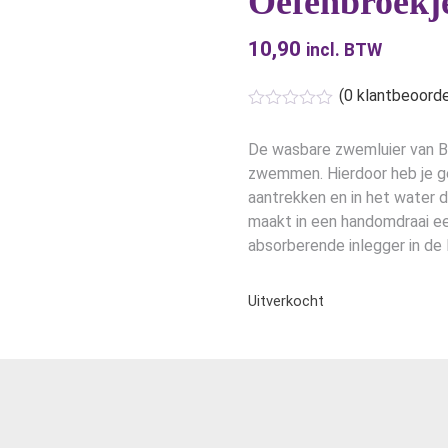
Oefenbroekj
10,90
incl. BTW
(
0
klantbeoorde
De wasbare zwemluier van Bl
zwemmen. Hierdoor heb je 
aantrekken en in het water d
maakt in een handomdraai e
absorberende inlegger in de l
Uitverkocht