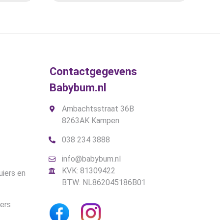
optie
was:
is:
kan
€12,99.
€7,95.
gekozen
worden
op
de
Contactgegevens
gina
productpagina
Babybum.nl
Ambachtsstraat 36B
8263AK Kampen
038 234 3888
info@babybum.nl
KVK: 81309422
uiers en
BTW: NL862045186B01
iers