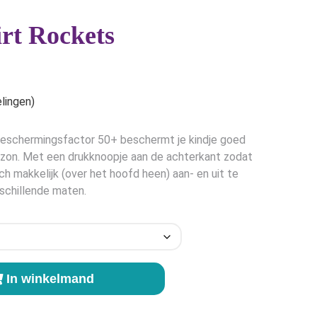
rt Rockets
e
lingen)
beschermingsfactor 50+ beschermt je kindje goed
 zon. Met een drukknoopje aan de achterkant zodat
ch makkelijk (over het hoofd heen) aan- en uit te
erschillende maten.
In winkelmand