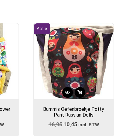
Actie
Dit
product
lower
Bummis Oefenbroekje Potty
heeft
Pant Russian Dolls
meerdere
ijke
e
16,95
Oorspronkelijke
10,45
Huidige
TW
variaties.
incl. BTW
prijs
Deze
prijs