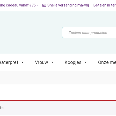
ing cadeau vanaf €75,-
Snelle verzending ma-vrij
Betalen in te
ret
Vrouw
Koopjes
Onze merken
Producten
zoeken
aterpret
Vrouw
Koopjes
Onze me
ts.