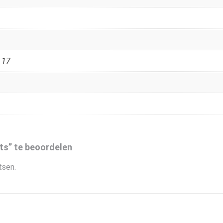
,
17
ts” te beoordelen
tsen.