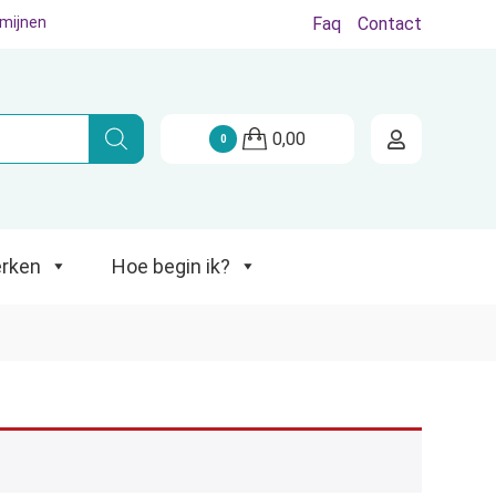
rmijnen
Faq
Contact
Hoe begin ik?
0,00
0
rken
Hoe begin ik?