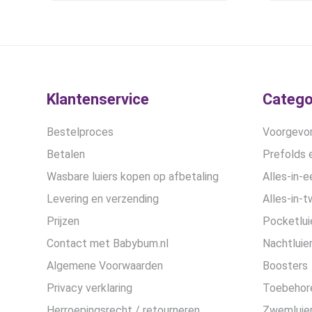
optie
was:
is:
kan
€14,90.
€12,50.
gekozen
worden
op
de
Klantenservice
Catego
productpagina
Bestelproces
Voorgevor
Betalen
Prefolds e
Wasbare luiers kopen op afbetaling
Alles-in-e
Levering en verzending
Alles-in-t
Prijzen
Pocketlui
Contact met Babybum.nl
Nachtluie
Algemene Voorwaarden
Boosters
Privacy verklaring
Toebehor
Herroepingsrecht / retourneren
Zwemluier