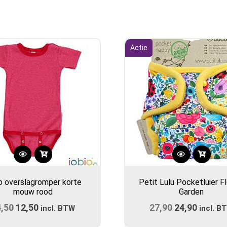
Actie
Dit
Dit
product
product
o overslagromper korte
Petit Lulu Pocketluier F
heeft
heeft
mouw rood
Garden
meerdere
meerdere
4,50
Oorspronkelijke
12,50
Huidige
27,90
Oorspronkel
24,90
Huidig
variaties.
incl. BTW
variaties.
incl. B
prijs
Deze
prijs
prijs
Deze
prijs