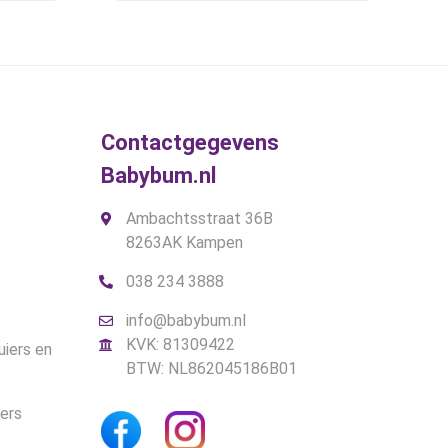
optie
was:
is:
kan
.
€16,95.
€10,45.
gekozen
worden
op
de
Contactgegevens
gina
productpagina
Babybum.nl
Ambachtsstraat 36B
8263AK Kampen
038 234 3888
info@babybum.nl
KVK: 81309422
uiers en
BTW: NL862045186B01
iers