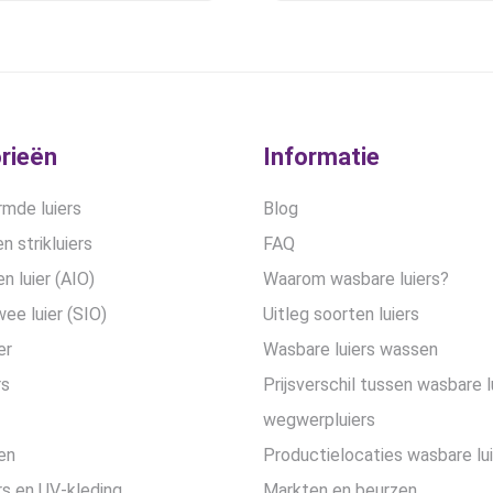
optie
optie
was:
is:
was:
is:
kan
kan
€14,50.
€12,50.
€27,90.
€24,90
gekozen
gekozen
worden
worden
op
op
de
de
rieën
Informatie
productpagina
productpa
mde luiers
Blog
n strikluiers
FAQ
en luier (AIO)
Waarom wasbare luiers?
wee luier (SIO)
Uitleg soorten luiers
er
Wasbare luiers wassen
rs
Prijsverschil tussen wasbare l
wegwerpluiers
en
Productielocaties wasbare lu
s en UV-kleding
Markten en beurzen