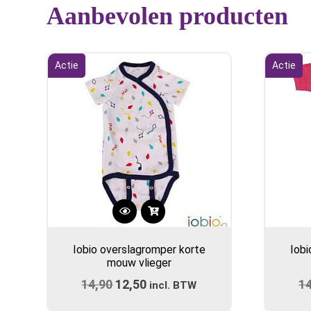
Aanbevolen producten
Actie
Actie
Dit
product
Iobio overslagromper korte
Iobi
heeft
mouw vlieger
meerdere
14,90
Oorspronkelijke
12,50
Huidige
1
variaties.
incl. BTW
prijs
Deze
prijs