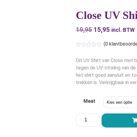
Close UV Shi
19,95
Oorspronkelijk
15,95
Huidige
incl. BTW
prijs
prijs
(
0
klantbeoorde
was:
is:
€19,95.
€15,95.
Dit UV Shirt van Close met 
tegen de UV-straling van de
het shirt goed aansluit en to
trekken is. Verkrijgbaar in v
Maat
Close
UV
Shirt