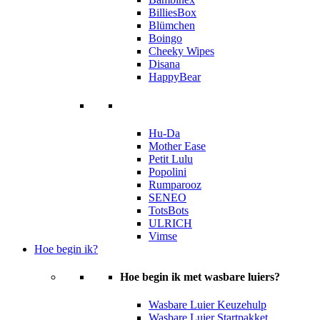
BilliesBox
Blümchen
Boingo
Cheeky Wipes
Disana
HappyBear
Hu-Da
Mother Ease
Petit Lulu
Popolini
Rumparooz
SENEO
TotsBots
ULRICH
Vimse
Hoe begin ik?
Hoe begin ik met wasbare luiers?
Wasbare Luier Keuzehulp
Wasbare Luier Startpakket