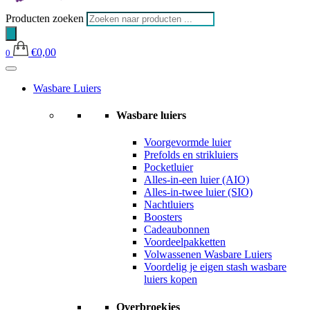
Producten zoeken
€
0,00
0
Wasbare Luiers
Wasbare luiers
Voorgevormde luier
Prefolds en strikluiers
Pocketluier
Alles-in-een luier (AIO)
Alles-in-twee luier (SIO)
Nachtluiers
Boosters
Cadeaubonnen
Voordeelpakketten
Volwassenen Wasbare Luiers
Voordelig je eigen stash wasbare
luiers kopen
Overbroekjes