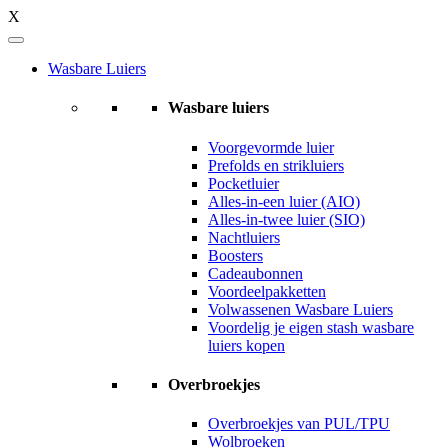
X
Wasbare Luiers
Wasbare luiers
Voorgevormde luier
Prefolds en strikluiers
Pocketluier
Alles-in-een luier (AIO)
Alles-in-twee luier (SIO)
Nachtluiers
Boosters
Cadeaubonnen
Voordeelpakketten
Volwassenen Wasbare Luiers
Voordelig je eigen stash wasbare
luiers kopen
Overbroekjes
Overbroekjes van PUL/TPU
Wolbroeken