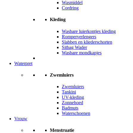
Wasmiddel
Cordring
Kleding
Wasbare luierkontjes kleding
Romperverlengers
Slabben en kliederschorten
Sitbag Wader
Wasbare mondkapjes
Waterpret
Zwemluiers
Zwemluiers
Tankini
UV-kleding
Zonnehoed
Badmuts
Waterschoenen
Vrouw
Menstruatie