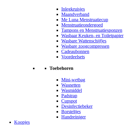
Inlegkruisjes
Maandverband
Me Luna Menstruatiecup
Menstruatieondergoed
Tampons en Menstruatiesponzen
Wasbaar Keuken- en Toiletpapier
Wasbare Wattenschijfjes
Wasbare zoogcompressen
Cadeaubonnen
Voordeelsets
Toebehoren
Mini-wetbag
Wasnetten
Wasmiddel
Padstrap
Cupspot
Desinfectiebeker
Borsteltjes
Handreiniger
Koopjes