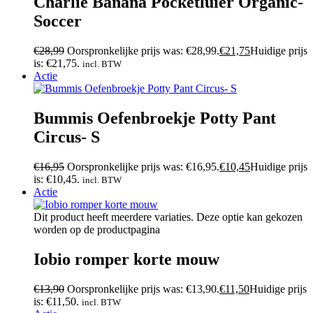
Charlie Banana Pocketluier Organic-
Soccer
€
28,99
Oorspronkelijke prijs was: €28,99.
€
21,75
Huidige prijs
is: €21,75.
incl. BTW
Actie
Bummis Oefenbroekje Potty Pant
Circus- S
€
16,95
Oorspronkelijke prijs was: €16,95.
€
10,45
Huidige prijs
is: €10,45.
incl. BTW
Actie
Dit product heeft meerdere variaties. Deze optie kan gekozen
worden op de productpagina
Iobio romper korte mouw
€
13,90
Oorspronkelijke prijs was: €13,90.
€
11,50
Huidige prijs
is: €11,50.
incl. BTW