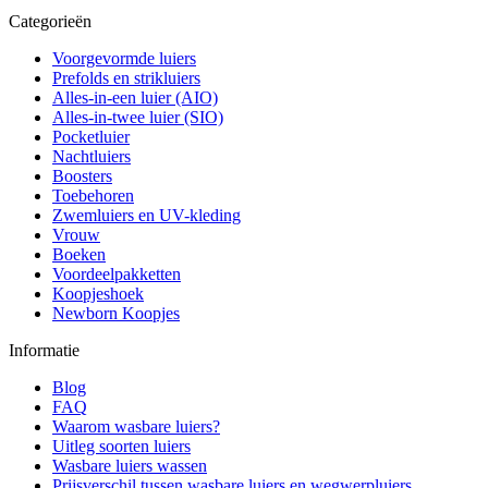
Categorieën
Voorgevormde luiers
Prefolds en strikluiers
Alles-in-een luier (AIO)
Alles-in-twee luier (SIO)
Pocketluier
Nachtluiers
Boosters
Toebehoren
Zwemluiers en UV-kleding
Vrouw
Boeken
Voordeelpakketten
Koopjeshoek
Newborn Koopjes
Informatie
Blog
FAQ
Waarom wasbare luiers?
Uitleg soorten luiers
Wasbare luiers wassen
Prijsverschil tussen wasbare luiers en wegwerpluiers