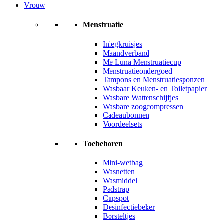
Vrouw
Menstruatie
Inlegkruisjes
Maandverband
Me Luna Menstruatiecup
Menstruatieondergoed
Tampons en Menstruatiesponzen
Wasbaar Keuken- en Toiletpapier
Wasbare Wattenschijfjes
Wasbare zoogcompressen
Cadeaubonnen
Voordeelsets
Toebehoren
Mini-wetbag
Wasnetten
Wasmiddel
Padstrap
Cupspot
Desinfectiebeker
Borsteltjes