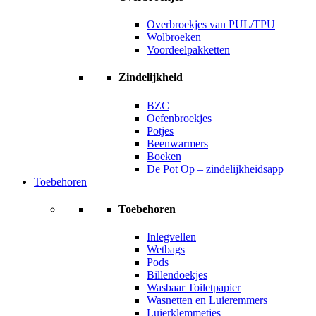
Overbroekjes van PUL/TPU
Wolbroeken
Voordeelpakketten
Zindelijkheid
BZC
Oefenbroekjes
Potjes
Beenwarmers
Boeken
De Pot Op – zindelijkheidsapp
Toebehoren
Toebehoren
Inlegvellen
Wetbags
Pods
Billendoekjes
Wasbaar Toiletpapier
Wasnetten en Luieremmers
Luierklemmetjes