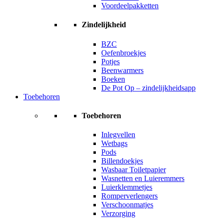
Voordeelpakketten
Zindelijkheid
BZC
Oefenbroekjes
Potjes
Beenwarmers
Boeken
De Pot Op – zindelijkheidsapp
Toebehoren
Toebehoren
Inlegvellen
Wetbags
Pods
Billendoekjes
Wasbaar Toiletpapier
Wasnetten en Luieremmers
Luierklemmetjes
Romperverlengers
Verschoonmatjes
Verzorging