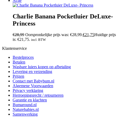
Actie
Charlie Banana Pocketluier DeLuxe-
Princess
€
28,99
Oorspronkelijke prijs was: €28,99.
€
21,75
Huidige prijs
is: €21,75.
incl. BTW
Klantenservice
Bestelproces
Betalen
Wasbare luiers kopen op afbetaling
Levering en verzending
Prijzen
Contact met Babybum.nl
Algemene Voorwaarden
Privacy verklaring
Herroepingsrecht / retourneren
Garantie en klachten
Bumaround.nl
Naturebabies.nl
Samenwerking