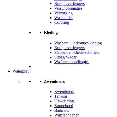
Romperverlengers
Verschoonmatjes
Verzorging
Wasmiddel
Cordring
Kleding
Wasbare luierkontjes kleding
Romperverlengers
Slabben en kliederschorten
Sitbag Wader
Wasbare mondkapjes
Waterpret
Zwemluiers
Zwemluiers
Tankini
UV-kleding
Zonnehoed
Badmuts
Waterschoenen