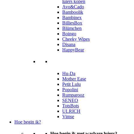
luiers kopen
Avo&Cado
Bamboolik
Bambinex
BilliesBox
Blümchen
Boingo
Cheeky Wipes
Disana
HappyBear
Hu-Da
Mother Ease
Petit Lulu
Popolini
Rumparooz
SENEO
TotsBots
ULRICH
Vimse
Hoe begin ik?
Hoe begin ik met wasbare luiers?