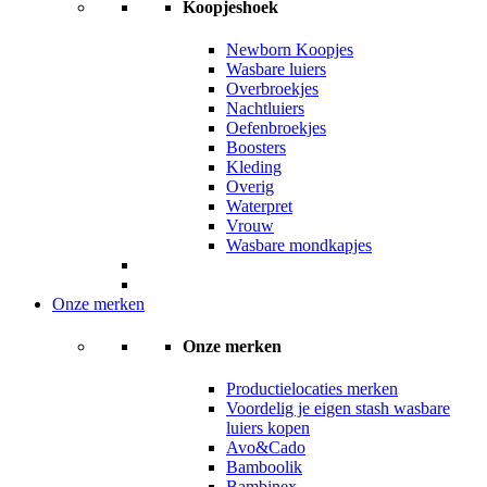
Koopjeshoek
Newborn Koopjes
Wasbare luiers
Overbroekjes
Nachtluiers
Oefenbroekjes
Boosters
Kleding
Overig
Waterpret
Vrouw
Wasbare mondkapjes
Onze merken
Onze merken
Productielocaties merken
Voordelig je eigen stash wasbare
luiers kopen
Avo&Cado
Bamboolik
Bambinex