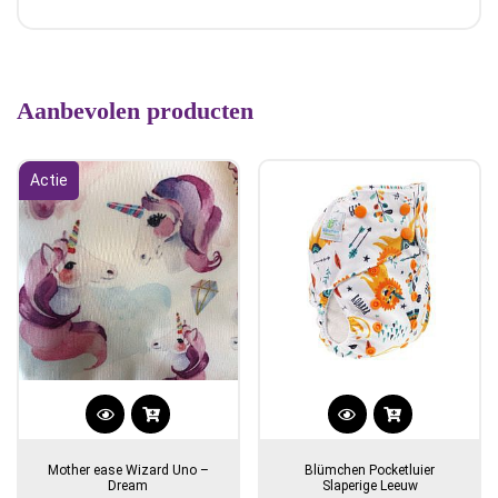
Aanbevolen producten
Actie
Dit
product
Mother ease Wizard Uno –
Blümchen Pocketluier
heeft
Dream
Slaperige Leeuw