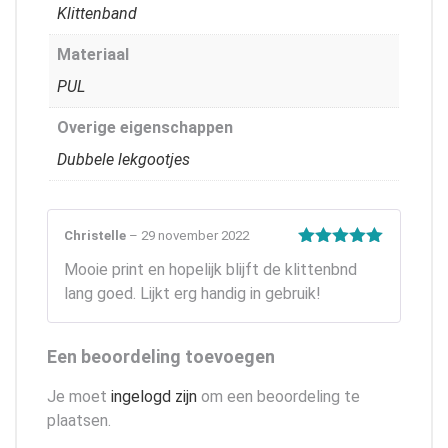
Klittenband
Materiaal
PUL
Overige eigenschappen
Dubbele lekgootjes
Christelle
–
29 november 2022
Gewaardeerd
Mooie print en hopelijk blijft de klittenbnd
5
uit 5
lang goed. Lijkt erg handig in gebruik!
Een beoordeling toevoegen
Je moet
ingelogd zijn
om een beoordeling te
plaatsen.