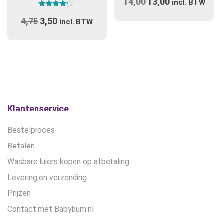
14,00
Oorspronkelijke
13,00
Huidige
variaties.
incl. BTW
Gewaardeerd
prijs
Deze
prijs
4,75
Oorspronkelijke
3,50
Huidige
4.00
incl. BTW
optie
uit 5
was:
is:
prijs
prijs
kan
€14,00.
€13,00.
was:
is:
gekozen
€4,75.
€3,50.
worden
op
de
productpagina
Klantenservice
Bestelproces
Betalen
Wasbare luiers kopen op afbetaling
Levering en verzending
Prijzen
Contact met Babybum.nl