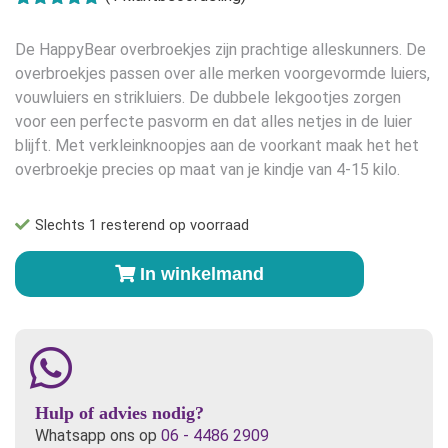
Gewaardeerd
1
5.00
op 5
De HappyBear overbroekjes zijn prachtige alleskunners. De
gebaseerd
op
klant
overbroekjes passen over alle merken voorgevormde luiers,
waardering
vouwluiers en strikluiers. De dubbele lekgootjes zorgen
voor een perfecte pasvorm en dat alles netjes in de luier
blijft. Met verkleinknoopjes aan de voorkant maak het het
overbroekje precies op maat van je kindje van 4-15 kilo.
Slechts 1 resterend op voorraad
HappyBear
In winkelmand
Overbroekje
Bugs
aantal
Hulp of advies nodig?
Whatsapp ons op
06 - 4486 2909