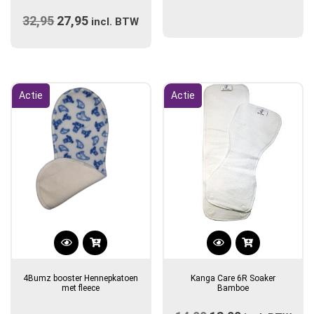
meerdere
32,95
Oorspronkelijke
27,95
Huidige
variaties.
incl. BTW
prijs
Deze
prijs
optie
was:
is:
kan
€32,95.
€27,95.
gekozen
Actie
Actie
worden
op
de
productpagina
Dit
product
4Bumz booster Hennepkatoen
Kanga Care 6R Soaker
heeft
met fleece
Bamboe
meerdere