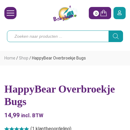
0
Wasbare Luiers
Producten
zoeken
Toebehoren
Waterpret
Home
/
Shop
/
HappyBear Overbroekje Bugs
Vrouw
Koopjes
HappyBear Overbroekje
Onze merken
Bugs
Hoe begin ik?
14,99
incl. BTW
(
1
klantbeoordeling)