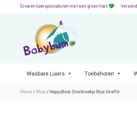
Ervaren luierspecialisten met een groen hart
Verzend
Wasbare Luiers
Toebehoren
Waterp
Wasbare Luiers
Toebehoren
W
Home
/
Shop
/
HappyBear Overbroekje Blue Giraffe