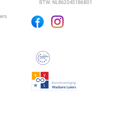
BTW: NL862045186B01
iers