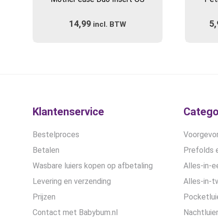
heeft
meerdere
14,99
5,
incl. BTW
variaties.
Deze
optie
kan
gekozen
worden
op
de
Klantenservice
Catego
productpagina
Bestelproces
Voorgevor
Betalen
Prefolds e
Wasbare luiers kopen op afbetaling
Alles-in-e
Levering en verzending
Alles-in-t
Prijzen
Pocketlui
Contact met Babybum.nl
Nachtluie