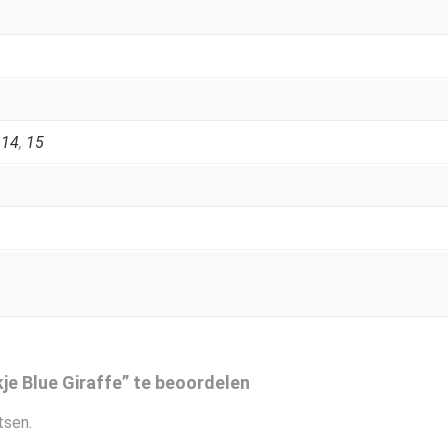
,
14
,
15
e Blue Giraffe” te beoordelen
tsen.