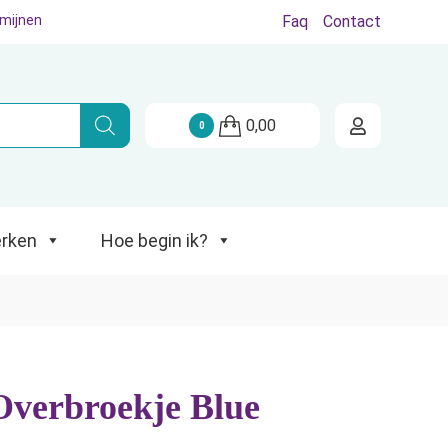
rmijnen
Faq
Contact
Hoe begin ik?
0,00
0
rken
Hoe begin ik?
verbroekje Blue