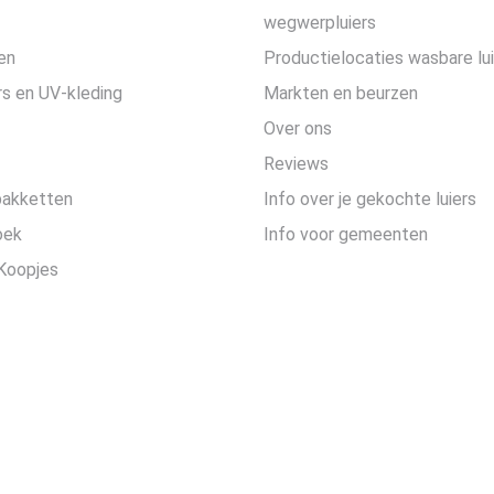
wegwerpluiers
en
Productielocaties wasbare lu
s en UV-kleding
Markten en beurzen
Over ons
Reviews
pakketten
Info over je gekochte luiers
oek
Info voor gemeenten
Koopjes