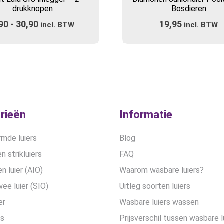
heeft
drukknopen
Bosdieren
meerdere
90
-
30,90
Prijsklasse:
19,95
variaties.
incl. BTW
incl. BTW
Deze
€5,90
optie
tot
kan
€30,90
gekozen
worden
op
de
rieën
Informatie
productpagina
mde luiers
Blog
n strikluiers
FAQ
en luier (AIO)
Waarom wasbare luiers?
wee luier (SIO)
Uitleg soorten luiers
er
Wasbare luiers wassen
rs
Prijsverschil tussen wasbare l