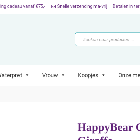
ing cadeau vanaf €75,-
Snelle verzending ma-vrij
Betalen in te
ret
Vrouw
Koopjes
Onze merken
Producten
zoeken
aterpret
Vrouw
Koopjes
Onze me
HappyBear O