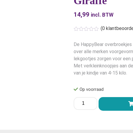
Giraffe
14,99
incl. BTW
(
0
klantbeoorde
De HappyBear overbroekjes z
over alle merken voorgevormd
lekgootjes zorgen voor een pe
Met verkleinknoopjes aan de
van je kindje van 4-15 kilo.
Op voorraad
HappyBear
Overbroekje
Blue
Giraffe
aantal