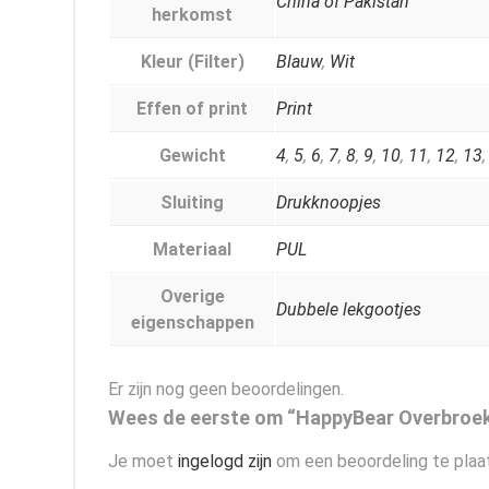
China of Pakistan
herkomst
Kleur (Filter)
Blauw
,
Wit
Effen of print
Print
Gewicht
4
,
5
,
6
,
7
,
8
,
9
,
10
,
11
,
12
,
13
Sluiting
Drukknoopjes
Materiaal
PUL
Overige
Dubbele lekgootjes
eigenschappen
Er zijn nog geen beoordelingen.
Wees de eerste om “HappyBear Overbroekj
Je moet
ingelogd zijn
om een beoordeling te plaa