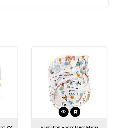
ket XS
Blümchen Pocketluier Mama